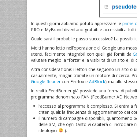
In questi giorni abbiamo potuto apprezzare le
prime 
PRO e MyBrand diventano gratuiti e accessibili a tutti 
Quale sarà il probabile passo successivo? La possibili
Molti hanno letto nell’operazione di Google una mossa 
utenti, facilmente integrabili con quelli già forniti da
Go
valutare meglio la “forza” e la visibilità di un sito e, 
Altra considerazione: i lettori che seguono un sito o u
casualmente, magari tramite un motore di ricerca. 
Google Reader
con Firefox e
AdBlock
) ma allo stesso
In realtà FeedBurner già possiede una forma di pubblicit
programma denominato FAN (FeedBurner AD Network).
l’accesso al programma è complesso. Si entra a far
criteri quali: la frequenza di aggiornamento dei cont
il numero di campagne disponibili, quantomeno per l
delle 3M, che ogni tanto vi capiterà di incrociare n
ideologici
).