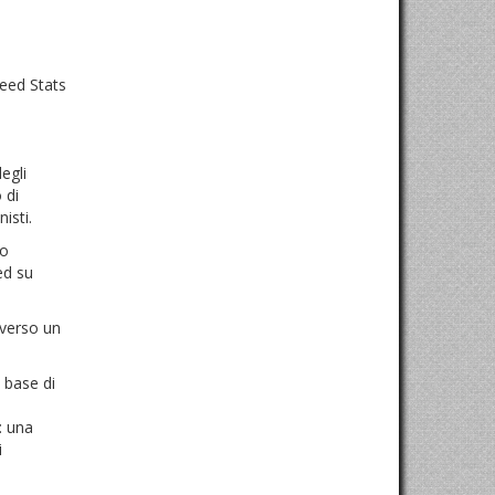
Feed Stats
egli
 di
isti.
to
ed su
averso un
 base di
: una
i