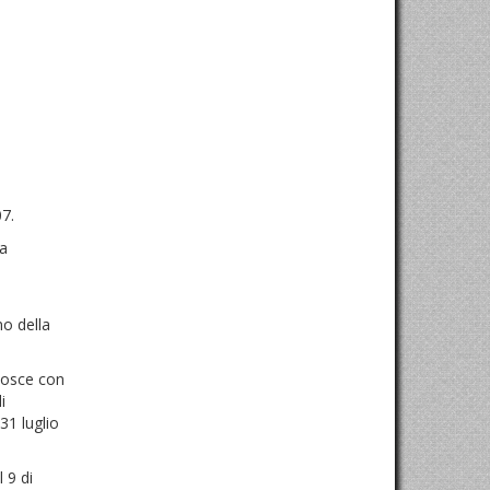
07.
la
no della
onosce con
i
31 luglio
 9 di