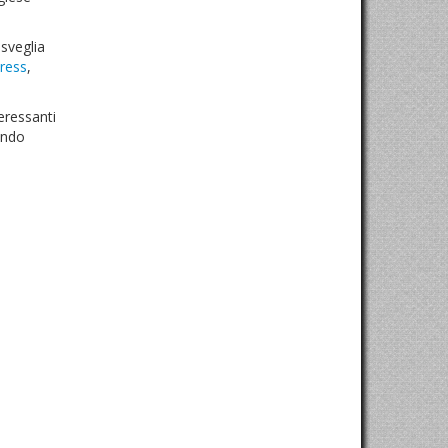
 sveglia
ress
,
eressanti
ando