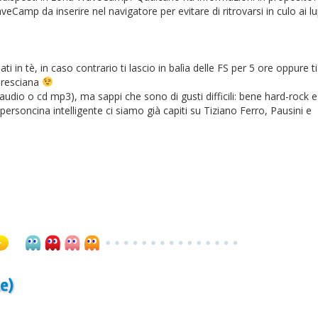
veCamp da inserire nel navigatore per evitare di ritrovarsi in culo ai l
i in tè, in caso contrario ti lascio in balìa delle FS per 5 ore oppure ti
bresciana
udio o cd mp3), ma sappi che sono di gusti difficili: bene hard-rock e
 personcina intelligente ci siamo già capiti su Tiziano Ferro, Pausini e
e)