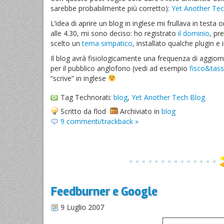
sarebbe probabilmente più corretto):
Yet Another Tec
L’idea di aprire un blog in inglese mi frullava in test
alle 4.30, mi sono deciso: ho registrato
il dominio
, pr
scelto un
tema simpatico
, installato qualche plugin e i
Il blog avrà fisiologicamente una frequenza di aggiorn
per il pubblico anglofono (vedi ad esempio
fisco&tas
“scrive” in inglese
Tag Technorati:
blog
,
Yet Another Tech Blog
Scritto da flod
Archiviato in
blog
9 commenti/trackback »
Feedburner e Google
9 Luglio 2007