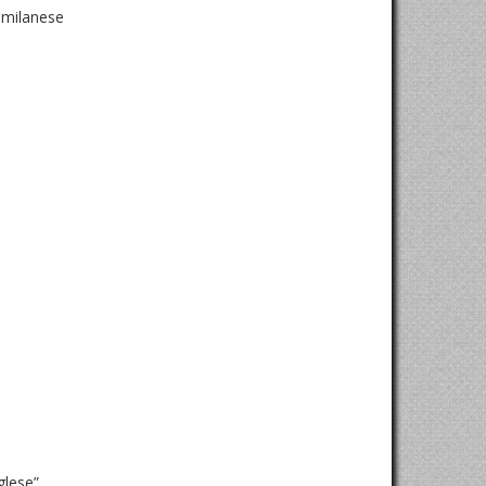
a milanese
glese”