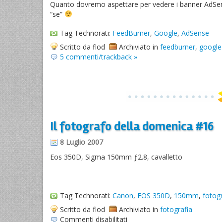
Quanto dovremo aspettare per vedere i banner AdSens
“se”
Tag Technorati:
FeedBurner
,
Google
,
AdSense
Scritto da flod
Archiviato in
feedburner
,
google
5 commenti/trackback »
Il fotografo della domenica #16
8 Luglio 2007
Eos 350D, Sigma 150mm ƒ2.8, cavalletto
Tag Technorati:
Canon
,
EOS 350D
,
150mm
,
fotogr
Scritto da flod
Archiviato in
fotografia
su
Commenti disabilitati