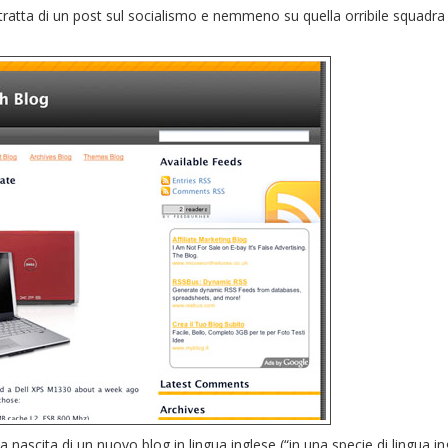
si tratta di un post sul socialismo e nemmeno su quella orribile squadr
a nascita di un nuovo blog in lingua inglese (“in una specie di lingua in