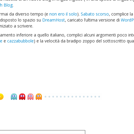
h Blog
.
a ormai da diverso tempo (e
non ero il solo
).
Sabato scorso
, complice la
edisposto lo spazio su
DreamHost
, caricato l’ultima versione di
WordP
niziato a scrivere.
amento inferiore a quello italiano, complici alcuni argomenti poco int
se
e
cazzabubbole
) e la velocità da bradipo zoppo del sottoscritto qu