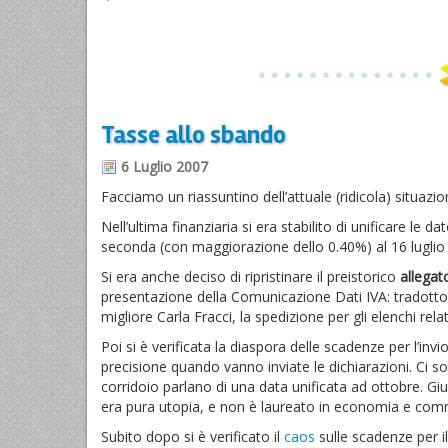
Il
fotografo
della
domenica
#16
Tasse allo sbando
6 Luglio 2007
Facciamo un riassuntino dell’attuale (ridicola) situazione
Nell’ultima finanziaria si era stabilito di unificare le
seconda (con maggiorazione dello 0.40%) al 16 luglio 2
Si era anche deciso di ripristinare il preistorico
allegato
presentazione della Comunicazione Dati IVA: tradotto p
migliore Carla Fracci, la spedizione per gli elenchi rel
Poi si è verificata la diaspora delle scadenze per l’
precisione quando vanno inviate le dichiarazioni. Ci 
corridoio parlano di una data unificata ad ottobre. Giu
era pura utopia, e non è laureato in economia e com
Subito dopo si è verificato il
caos
sulle scadenze per i