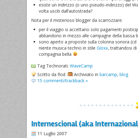
esiste un indirizzo (o uno pseudo-indirizzo) del Wa
volta usciti dall’autostrada?
Nota per il misterioso blogger da scarrozzare:
per il viaggio si accettano solo pagamenti posticipat
abbandono in mezzo alle campagne della bassa 
sono aperto a proposte sulla colonna sonora (cd a
niente musica techno in stile
Gioxx
, trattandosi di
compagnia bella
Tag Technorati:
WaveCamp
Scritto da flod
Archiviato in
barcamp
,
blog
15 commenti/trackback »
Internescional (aka Internazional
11 Luglio 2007