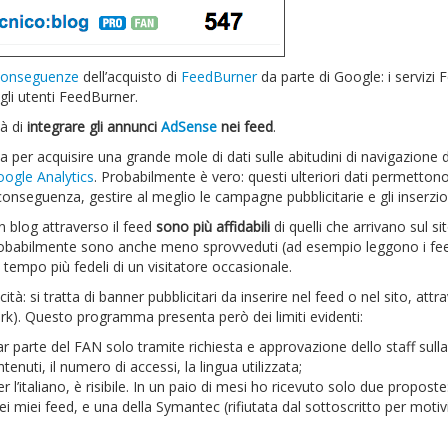
conseguenze
dell’acquisto di
FeedBurner
da parte di Google: i servizi 
gli utenti FeedBurner.
tà di
integrare gli annunci
AdSense
nei feed
.
per acquisire una grande mole di dati sulle abitudini di navigazione d
ogle Analytics
. Probabilmente è vero: questi ulteriori dati permettono
di conseguenza, gestire al meglio le campagne pubblicitarie e gli inserzion
n blog attraverso il feed
sono più affidabili
di quelli che arrivano sul si
Probabilmente sono anche meno sprovveduti (ad esempio leggono i fe
 tempo più fedeli di un visitatore occasionale.
à: si tratta di banner pubblicitari da inserire nel feed o nel sito, attr
 Questo programma presenta però dei limiti evidenti:
 parte del FAN solo tramite richiesta e approvazione dello staff sulla
enuti, il numero di accessi, la lingua utilizzata;
’italiano, è risibile. In un paio di mesi ho ricevuto solo due proposte
ei miei feed, e una della Symantec (rifiutata dal sottoscritto per motiv