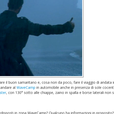
are il buon samaritano e, cosa non da poco, fare il viaggio di andata 
 andare al
WaveCamp
in automobile anche in presenza di sole cocente
ster
, con 130° sotto alle chiappe, zaino in spalla e borse laterali non
predisposti in zona WaveCamp? Qualcuno ha informazioni in proposito?