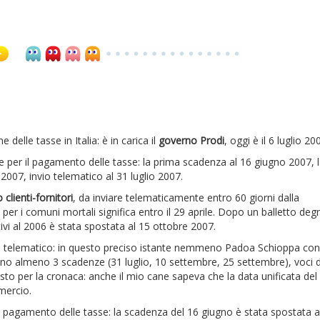
 delle tasse in Italia: è in carica il
governo Prodi
, oggi è il 6 luglio 20
 date per il pagamento delle tasse: la prima scadenza al 16 giugno 2007, 
007, invio telematico al 31 luglio 2007.
 clienti-fornitori
, da inviare telematicamente entro 60 giorni dalla
er i comuni mortali significa entro il 29 aprile. Dopo un balletto deg
ativi al 2006 è stata spostata al 15 ottobre 2007.
invio telematico: in questo preciso istante nemmeno Padoa Schioppa c
sono almeno 3 scadenze (31 luglio, 10 settembre, 25 settembre), voci d
sto per la cronaca: anche il mio cane sapeva che la data unificata del 
mercio.
l pagamento delle tasse: la scadenza del 16 giugno è stata spostata al