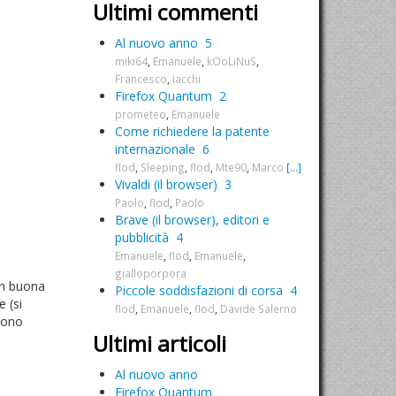
Ultimi commenti
Al nuovo anno
5
miki64
,
Emanuele
,
kOoLiNuS
,
Francesco
,
iacchi
Firefox Quantum
2
prometeo
,
Emanuele
Come richiedere la patente
internazionale
6
flod
,
Sleeping
,
flod
,
Mte90
,
Marco
[...]
Vivaldi (il browser)
3
Paolo
,
flod
,
Paolo
Brave (il browser), editori e
pubblicità
4
Emanuele
,
flod
,
Emanuele
,
gialloporpora
in buona
Piccole soddisfazioni di corsa
4
 (si
flod
,
Emanuele
,
flod
,
Davide Salerno
 sono
Ultimi articoli
Al nuovo anno
Firefox Quantum