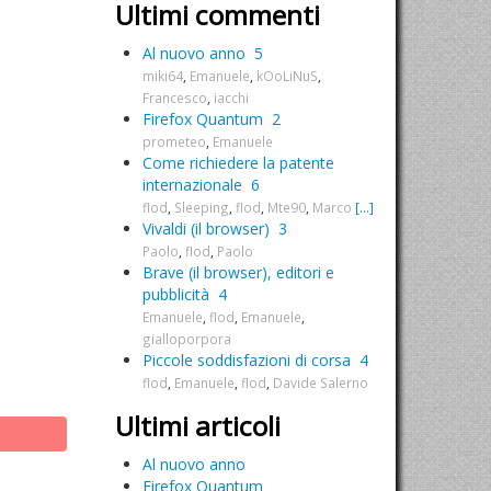
Ultimi commenti
Al nuovo anno
5
miki64
,
Emanuele
,
kOoLiNuS
,
Francesco
,
iacchi
Firefox Quantum
2
prometeo
,
Emanuele
Come richiedere la patente
internazionale
6
flod
,
Sleeping
,
flod
,
Mte90
,
Marco
[...]
Vivaldi (il browser)
3
Paolo
,
flod
,
Paolo
Brave (il browser), editori e
pubblicità
4
Emanuele
,
flod
,
Emanuele
,
gialloporpora
Piccole soddisfazioni di corsa
4
flod
,
Emanuele
,
flod
,
Davide Salerno
Ultimi articoli
Al nuovo anno
Firefox Quantum