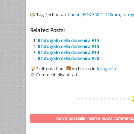
Tag Technorati:
Canon
,
EOS 350D
,
150mm
,
fotogr
Related Posts:
Il fotografo della domenica #15
Il fotografo della domenica #10
Il fotografo della domenica #14
Il fotografo della domenica #20
Scritto da flod
Archiviato in
fotografia
su
Commenti disabilitati
Il
fotografo
della
domenica
#16
Non è possibile inserire nuovi commenti