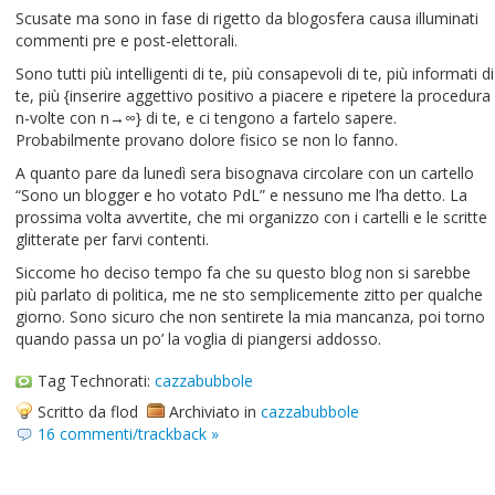
Scusate ma sono in fase di rigetto da blogosfera causa illuminati
commenti pre e post-elettorali.
Sono tutti più intelligenti di te, più consapevoli di te, più informati di
te, più {inserire aggettivo positivo a piacere e ripetere la procedura
n-volte con n→∞} di te, e ci tengono a fartelo sapere.
Probabilmente provano dolore fisico se non lo fanno.
A quanto pare da lunedì sera bisognava circolare con un cartello
“Sono un blogger e ho votato PdL” e nessuno me l’ha detto. La
prossima volta avvertite, che mi organizzo con i cartelli e le scritte
glitterate per farvi contenti.
Siccome ho deciso tempo fa che su questo blog non si sarebbe
più parlato di politica, me ne sto semplicemente zitto per qualche
giorno. Sono sicuro che non sentirete la mia mancanza, poi torno
quando passa un po’ la voglia di piangersi addosso.
Tag Technorati:
cazzabubbole
Scritto da flod
Archiviato in
cazzabubbole
16 commenti/trackback »