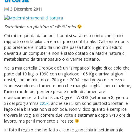
3 Dicembre 2011
Sottotitolo: un piattino di c#*%i miei
Chi mi frequenta da un po’ di anni si sarà reso conto che il mio
rapporto con la bilancia è a dir poco conflittuale. D’altronde non si
può pretendere molto da uno che passa tutto il giorno seduto
davanti a un computer e non è stato dotato da Madre natura di
metabolismo da tirannosauro o di verme solitario.
Nella mia cartella DropBox c’è un “simpatico” foglio di calcolo che
parte dal 19 luglio 1998 con un glorioso 105 Kg e arriva ai giorni
nostri, con un minimo di 70 kg nel 2004 e vari yo-yo nel mezzo.
Non essendo esattamente uno che mangia cinghiali per colazione,
l’unico modo per perdere peso è quello di aumentare
drasticamente l’attività fisica. Oggi è il W8D3 (settimana 8, giorno
3) del programma
c25k
, anche se i 5 km sono piuttosto lontani e
l’ago della bilancia non si schioda. Non vi dico quanto è semplice
trovare la voglia di correre due volte a settimana dopo 9/10 ore di
lavoro, ma per il momento si resiste
In foto il regalo che ho fatto alle mie ginocchia in settimana (le