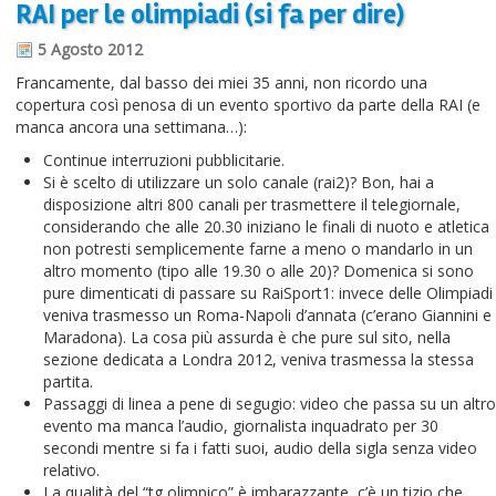
RAI per le olimpiadi (si fa per dire)
Informazioni sul blog
5 Agosto 2012
Contatti
Francamente, dal basso dei miei 35 anni, non ricordo una
copertura così penosa di un evento sportivo da parte della RAI (e
Varie
manca ancora una settimana…):
Cookie
Continue interruzioni pubblicitarie.
Si è scelto di utilizzare un solo canale (rai2)? Bon, hai a
disposizione altri 800 canali per trasmettere il telegiornale,
considerando che alle 20.30 iniziano le finali di nuoto e atletica
non potresti semplicemente farne a meno o mandarlo in un
altro momento (tipo alle 19.30 o alle 20)? Domenica si sono
pure dimenticati di passare su RaiSport1: invece delle Olimpiadi
veniva trasmesso un Roma-Napoli d’annata (c’erano Giannini e
Maradona). La cosa più assurda è che pure sul sito, nella
sezione dedicata a Londra 2012, veniva trasmessa la stessa
partita.
Passaggi di linea a pene di segugio: video che passa su un altro
evento ma manca l’audio, giornalista inquadrato per 30
secondi mentre si fa i fatti suoi, audio della sigla senza video
relativo.
La qualità del “tg olimpico” è imbarazzante, c’è un tizio che