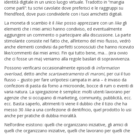
identità digitale in un unico luogo virtuale. Tradotto in “mangia
come parli”: tu scrivi cavolate dove preferisci e le raggruppi su
friendfeed, dove puoi condividerle con i tuoi amichetti digitali.
La moneta di scambio è il
like
: posso apprezzare con un
like
gli
elementi che i miei amici hanno condiviso, ed eventualmente
aggiungere un commento o partecipare alla discussione. La parte
stimolante consiste nel fatto che, all’interno del mio flusso, vedrò
anche elementi condivisi da perfetti sconosciuti che hanno ricevuto
like/commenti dai miei amici. Fin qui tutto bene, ma… (era ovvio
che ci fosse un ma) veniamo alla regole basilari di sopravvivenza.
Possono verificarsi occasionalmente episodi di
information
overload
, detto anche
scartavetramento di maroni
, per cui il tuo
flusso – giusto per fare un’ipotesi campata in aria – è invaso da
confezioni di pasta da forno a microonde, bocce di rum o eventi di
varia natura. La spiegazione è semplice: molti utenti lavorano per
agenzie che si occupano di marketing, community, pubblicità, ecc.
ecc. Basta saperlo, altrimenti ti viene il dubbio che il tizio che ha
messo 30
like
a una confezione di dentifricio, quel prodotto lo usi
anche per pratiche di dubbia moralità.
Nell’ordine esistono: quelli che organizzano iniziative, gli amici di
quelli che organizzano iniziative, quelli che lavorano per quelli che