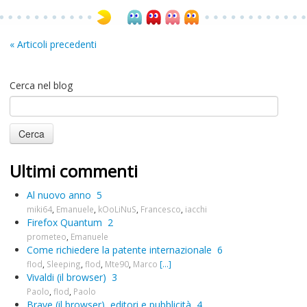
« Articoli precedenti
Cerca nel blog
Ultimi commenti
Al nuovo anno
5
miki64
,
Emanuele
,
kOoLiNuS
,
Francesco
,
iacchi
Firefox Quantum
2
prometeo
,
Emanuele
Come richiedere la patente internazionale
6
flod
,
Sleeping
,
flod
,
Mte90
,
Marco
[...]
Vivaldi (il browser)
3
Paolo
,
flod
,
Paolo
Brave (il browser), editori e pubblicità
4