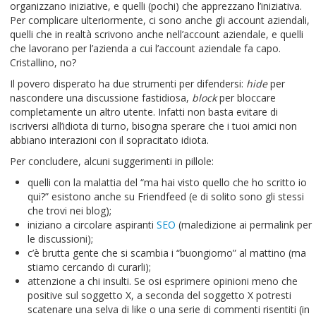
organizzano iniziative, e quelli (pochi) che apprezzano l’iniziativa.
Per complicare ulteriormente, ci sono anche gli account aziendali,
quelli che in realtà scrivono anche nell’account aziendale, e quelli
che lavorano per l’azienda a cui l’account aziendale fa capo.
Cristallino, no?
Il povero disperato ha due strumenti per difendersi:
hide
per
nascondere una discussione fastidiosa,
block
per bloccare
completamente un altro utente. Infatti non basta evitare di
iscriversi all’idiota di turno, bisogna sperare che i tuoi amici non
abbiano interazioni con il sopracitato idiota.
Per concludere, alcuni suggerimenti in pillole:
quelli con la malattia del “ma hai visto quello che ho scritto io
qui?” esistono anche su Friendfeed (e di solito sono gli stessi
che trovi nei blog);
iniziano a circolare aspiranti
SEO
(maledizione ai permalink per
le discussioni);
c’è brutta gente che si scambia i “buongiorno” al mattino (ma
stiamo cercando di curarli);
attenzione a chi insulti. Se osi esprimere opinioni meno che
positive sul soggetto X, a seconda del soggetto X potresti
scatenare una selva di like o una serie di commenti risentiti (in