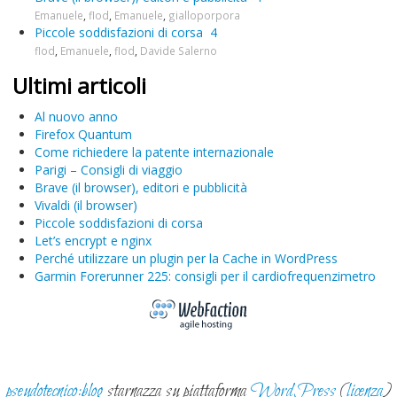
Emanuele
,
flod
,
Emanuele
,
gialloporpora
Piccole soddisfazioni di corsa
4
flod
,
Emanuele
,
flod
,
Davide Salerno
Ultimi articoli
Al nuovo anno
Firefox Quantum
Come richiedere la patente internazionale
Parigi – Consigli di viaggio
Brave (il browser), editori e pubblicità
Vivaldi (il browser)
Piccole soddisfazioni di corsa
Let’s encrypt e nginx
Perché utilizzare un plugin per la Cache in WordPress
Garmin Forerunner 225: consigli per il cardiofrequenzimetro
pseudotecnico:blog
starnazza su piattaforma
WordPress
(
licenza
)