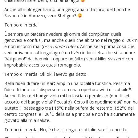
chiamano mare: belìn, si chiama lago!
Anche altri blogger hanno una geografia tutta loro, del tipo che
Savona è in Abruzzo, vero Stefigno?
Tempo di merda.
È sempre un piacere rivedere gli omini del compiùter: quelli
genovesi e confusi, ma anche quelli che abitano nel raggio di 20km
e non incontri mai (
orso mode rulez
). Anche se la prima cosa che
vedi arrivando sul lungolago è un tizYo in bicicletta che si fa urlare
“Vai piano!” dai bambini, oppure un (alto) serial killer svizzero con
improbabile accento quasi romagnolo.
Tempo di merda. Ok ok, l’avevo già detto.
Bella l’idea di fare un BarCamp in una località turistica. Pessima
l’idea di farlo così disperso e con una copertura wi-fi discutibile
*
.
Anche l’idea dei badge viola mi ha lasciato perplesso (non ti sei
accorto dei badge viola? Peccato). Certo il tempodimerda© non ha
aiutato: il passaggio tra i 15°C nella bufera dell’esterno, i 52°C del
centro congressi e i 20°C della sala principale non ha sicuramente
giovato alla mia salute.
Tempo di merda. No, è che ci tengo a sottolineare il concetto.