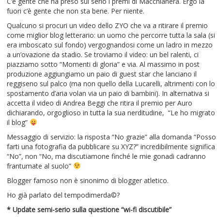
C’è gente che ha preso sul serio i premi di Macchianera. Ergo là
fuori c’è gente che non sta bene. Per niente.
Qualcuno si procuri un video dello ZYO che va a ritirare il premio
come miglior blog letterario: un uomo che percorre tutta la sala (si
era imboscato sul fondo) vergognandosi come un ladro in mezzo
a un’ovazione da stadio. Se troviamo il video: un bel ralenti, ci
piazziamo sotto “Momenti di gloria” e via. Al massimo in post
produzione aggiungiamo un paio di guest star che lanciano il
reggiseno sul palco (ma non quello della Lucarelli, altrimenti con lo
spostamento d’aria volan via un paio di bambini). In alternativa si
accetta il video di Andrea Beggi che ritira il premio per Auro
dichiarando, orgoglioso in tutta la sua nerditudine, “Le ho migrato
il blog”
Messaggio di servizio: la risposta “No grazie” alla domanda “Posso
farti una fotografia da pubblicare su XYZ?” incredibilmente significa
“No”, non “No, ma discutiamone finché le mie gonadi cadranno
frantumate al suolo”
Blogger famoso non è sinonimo di blogger atletico.
Ho già parlato del tempodimerda©?
* Update semi-serio sulla questione “wi-fi discutibile”