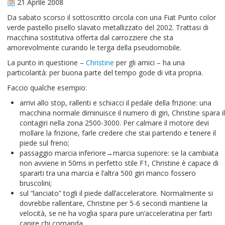
21 Aprile 2008
Da sabato scorso il sottoscritto circola con una Fiat Punto color
verde pastello pisello slavato metallizzato del 2002. Trattasi di
macchina sostitutiva offerta dal carrozziere che sta
amorevolmente curando le terga della pseudomobile.
La punto in questione –
Christine
per gli amici – ha una
particolarità: per buona parte del tempo gode di vita propria.
Faccio qualche esempio:
arrivi allo stop, rallenti e schiacci il pedale della frizione: una
macchina normale diminuisce il numero di giri, Christine spara il
contagiri nella zona 2500-3000. Per calmare il motore devi
mollare la frizione, farle credere che stai partendo e tenere il
piede sul freno;
passaggio marcia inferiore→marcia superiore: se la cambiata
non avviene in 50ms in perfetto stile F1, Christine è capace di
spararti tra una marcia e l’altra 500 giri manco fossero
bruscolini;
sul “lanciato” togli il piede dall’acceleratore. Normalmente si
dovrebbe rallentare, Christine per 5-6 secondi mantiene la
velocità, se ne ha voglia spara pure un’acceleratina per farti
capire chi comanda.