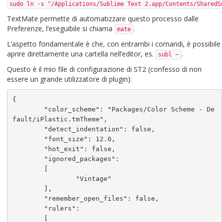
sudo ln -s "/Applications/Sublime Text 2.app/Contents/SharedS
TextMate permette di automatizzare questo processo dalle
Preferenze, l’eseguibile si chiama
.
mate
L’aspetto fondamentale è che, con entrambi i comandi, è possibile
aprire direttamente una cartella nell’editor, es.
.
subl ~
Questo è il mio file di configurazione di ST2 (confesso di non
essere un grande utilizzatore di plugin):
{

	"color_scheme": "Packages/Color Scheme - De
fault/iPlastic.tmTheme",

	"detect_indentation": false,

	"font_size": 12.0,

	"hot_exit": false,

	"ignored_packages":

	[

		"Vintage"

	],

	"remember_open_files": false,

	"rulers":

	[
