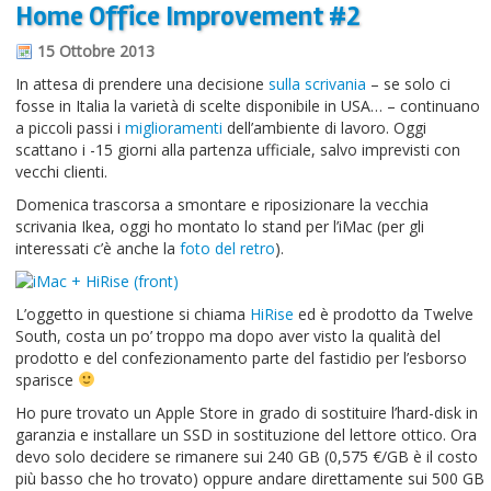
Home Office Improvement #2
15 Ottobre 2013
In attesa di prendere una decisione
sulla scrivania
– se solo ci
fosse in Italia la varietà di scelte disponibile in USA… – continuano
a piccoli passi i
miglioramenti
dell’ambiente di lavoro. Oggi
scattano i -15 giorni alla partenza ufficiale, salvo imprevisti con
vecchi clienti.
Domenica trascorsa a smontare e riposizionare la vecchia
scrivania Ikea, oggi ho montato lo stand per l’iMac (per gli
interessati c’è anche la
foto del retro
).
L’oggetto in questione si chiama
HiRise
ed è prodotto da Twelve
South, costa un po’ troppo ma dopo aver visto la qualità del
prodotto e del confezionamento parte del fastidio per l’esborso
sparisce
Ho pure trovato un Apple Store in grado di sostituire l’hard-disk in
garanzia e installare un SSD in sostituzione del lettore ottico. Ora
devo solo decidere se rimanere sui 240 GB (0,575 €/GB è il costo
più basso che ho trovato) oppure andare direttamente sui 500 GB