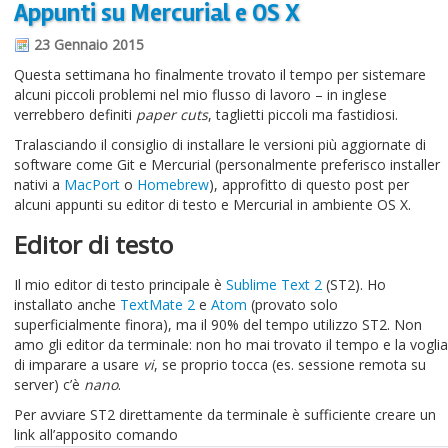
Appunti su Mercurial e OS X
Informazioni sul blog
23 Gennaio 2015
Contatti
Questa settimana ho finalmente trovato il tempo per sistemare
alcuni piccoli problemi nel mio flusso di lavoro – in inglese
Varie
verrebbero definiti
paper cuts
, taglietti piccoli ma fastidiosi.
Cookie
Tralasciando il consiglio di installare le versioni più aggiornate di
software come Git e Mercurial (personalmente preferisco installer
nativi a
MacPort
o
Homebrew
), approfitto di questo post per
alcuni appunti su editor di testo e Mercurial in ambiente OS X.
Editor di testo
Il mio editor di testo principale è
Sublime Text 2
(ST2). Ho
installato anche
TextMate 2
e
Atom
(provato solo
superficialmente finora), ma il 90% del tempo utilizzo ST2. Non
amo gli editor da terminale: non ho mai trovato il tempo e la voglia
di imparare a usare
vi
, se proprio tocca (es. sessione remota su
server) c’è
nano
.
Per avviare ST2 direttamente da terminale è sufficiente creare un
link all’apposito comando