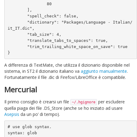
		80

	],

        "spell_check": false,

        "dictionary": "Packages/Language - Italian/
it_IT.dic",

	"tab_size": 4,

	"translate_tabs_to_spaces": true,

	"trim_trailing_white_space_on_save": true

A differenza di TextMate, che utilizza il dizionario disponibile nel
sistema, in ST2 il dizionario italiano va
aggiunto manualmente
.
Fortunatamente il file .dic di Firefox/LibreOffice è compatibile.
Mercurial
Il primo consiglio è crearsi un file
per escludere
~/.hgignore
quella piaga dei file .DS_Store (anche se ho iniziato ad usare
Asepsis
da un po’ di tempo).
# use glob syntax.

syntax: glob
