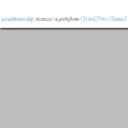
pseudotecnico:blog
starnazza su piattaforma
WordPress
(
licenza
)