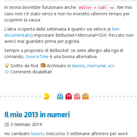
In teoria dovrebbe funzionare anche
. Nel mio
editor = subl -w
caso non c’è stato verso e non ho investito ulteriore tempo per
scoprirne la causa.
L’altra scoperta della settimana è quanto sia veloce (e
ben
documentato
) impostare BitBucket+Mercurial+SSH. Peccato non
averci mai guardato prima per pigrizia.
Sempre a proposito di BitBucket: se siete allergici alla riga di
comando,
SourceTree
è una buona alternativa.
Scritto da flod
Archiviato in
lavoro
,
mercurial
,
vcs
su
Commenti disabilitati
Appunti
su
Mercurial
e
OS
X
Il mio 2013 in numeri
3 Gennaio 2014
Ho cambiato
lavoro
, trascorso 3 settimane all’estero per
work