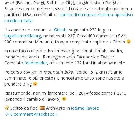
week
(Berlino, Parigi, Salt Lake City), soggiornato a Parigi e
Bruxelles per conferenze, visto il Louvre e assistito alla mia prima
partita di NBA, contribuito al
lancio di un nuovo sistema operativo
mobile in Italia
.
Ho aperto un account su
Github
, segnalato 278 bug su
bugzilla.mozilla.org
, ne ho risolti 237. Circa 400 commit su SVN,
900 commit su Mercurial, troppo complicato capirlo su Github
In un attacco di orsite ho rimosso gli account tumblr, last.fm,
friendfeed e anobii. Rimangono solo Facebook e Twitter.
Cambiato
feed reader
, attualmente 132 fonti in abbonamento.
Percorso 664 km in
mountain bike
, “corso” 512 km (diciamo
camminato, è più onesto). E nonostante tutto sono riuscito a
prendere 3 Kg
Riassumendo, non mi lamenterei se il 2014 fosse come il 2013
(evitando il cambio di lavoro)
Scritto da flod
Archiviato in
io&me
,
lavoro
6 commenti/trackback »