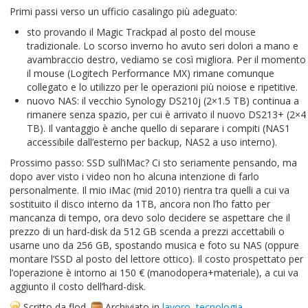
Primi passi verso un ufficio casalingo più adeguato:
sto provando il Magic Trackpad al posto del mouse
tradizionale. Lo scorso inverno ho avuto seri dolori a mano e
avambraccio destro, vediamo se così migliora. Per il momento
il mouse (Logitech Performance MX) rimane comunque
collegato e lo utilizzo per le operazioni più noiose e ripetitive.
nuovo NAS: il vecchio Synology DS210j (2×1.5 TB) continua a
rimanere senza spazio, per cui è arrivato il nuovo DS213+ (2×4
TB). Il vantaggio è anche quello di separare i compiti (NAS1
accessibile dall’esterno per backup, NAS2 a uso interno).
Prossimo passo: SSD sull’iMac? Ci sto seriamente pensando, ma
dopo aver visto i video non ho alcuna intenzione di farlo
personalmente. Il mio iMac (mid 2010) rientra tra quelli a cui va
sostituito il disco interno da 1TB, ancora non l’ho fatto per
mancanza di tempo, ora devo solo decidere se aspettare che il
prezzo di un hard-disk da 512 GB scenda a prezzi accettabili o
usarne uno da 256 GB, spostando musica e foto su NAS (oppure
montare l’SSD al posto del lettore ottico). Il costo prospettato per
l’operazione è intorno ai 150 € (manodopera+materiale), a cui va
aggiunto il costo dell’hard-disk.
Scritto da flod
Archiviato in
lavoro
,
tecnologia