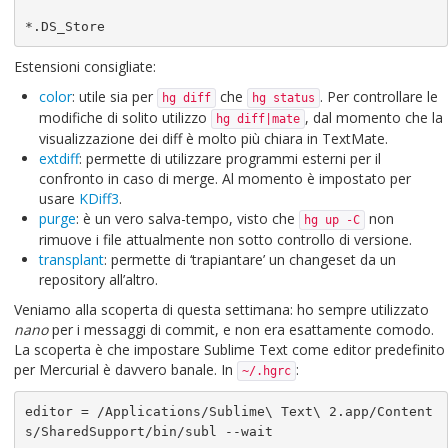
*.DS_Store
Estensioni consigliate:
color
: utile sia per
che
. Per controllare le
hg diff
hg status
modifiche di solito utilizzo
, dal momento che la
hg diff|mate
visualizzazione dei diff è molto più chiara in TextMate.
extdiff
: permette di utilizzare programmi esterni per il
confronto in caso di merge. Al momento è impostato per
usare
KDiff3
.
purge
: è un vero salva-tempo, visto che
non
hg up -C
rimuove i file attualmente non sotto controllo di versione.
transplant
: permette di ‘trapiantare’ un changeset da un
repository all’altro.
Veniamo alla scoperta di questa settimana: ho sempre utilizzato
nano
per i messaggi di commit, e non era esattamente comodo.
La scoperta è che impostare Sublime Text come editor predefinito
per Mercurial è davvero banale. In
:
~/.hgrc
editor = /Applications/Sublime\ Text\ 2.app/Content