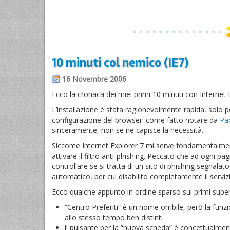
10 minuti col nemico (IE7)
16 Novembre 2006
Ecco la cronaca dei miei primi 10 minuti con Internet 
L’installazione è stata ragionevolmente rapida, solo po
configurazione del browser: come fatto notare da
Pao
sinceramente, non se ne capisce la necessità.
Siccome Internet Explorer 7 mi serve fondamentalment
attivare il filtro anti-phishing. Peccato che ad ogni p
controllare se si tratta di un sito di phishing segnalat
automatico, per cui disabilito completamente il serviz
Ecco qualche appunto in ordine sparso sui primi super
“Centro Preferiti” è un nome orribile, però la funzi
allo stesso tempo ben distinti
il pulsante per la “nuova scheda” è concettualme