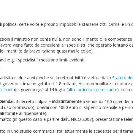
olitica, certe volte è proprio impossibile starsene zitti. Ormai è un 
zioni il ministro non conta nulla, non sono il merito o le competenze 
 lavoro viene fatto da consulenti e “specialisti” che operano lontano da
e i meriti (e da bravo italiano quasi mai le colpe).
he gli “specialisti” mostrano limiti evidenti.
oattività di due anni (anche se la retroattività è vietata dallo
Statuto dei 
. Il governo stima un gettito di 1.8 miliardi, AssoImmobiliare fa notare 
o-front
del governo già al 14 luglio (
altro articolo interessante
): in fin
ziendali
: il decreto colpisce
indistintamente
aziende da 100 dipendenti 
uto ad uso promiscuo), operai con 1000 euro di stipendio mensile e pers
li fornite al dipendente).
1 marzo (in questo caso a partire dall’UNICO 2008), presentazione tele
to in uno studio commercialista: attualmente le scadenze per il tema