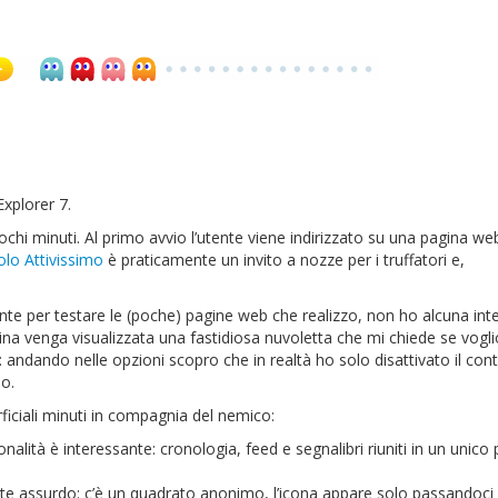
Explorer 7.
chi minuti. Al primo avvio l’utente viene indirizzato su una pagina web
lo Attivissimo
è praticamente un invito a nozze per i truffatori e,
e per testare le (poche) pagine web che realizzo, non ho alcuna int
agina venga visualizzata una fastidiosa nuvoletta che mi chiede se vogli
o: andando nelle opzioni scopro che in realtà ho solo disattivato il cont
io.
ficiali minuti in compagnia del nemico:
onalità è interessante: cronologia, feed e segnalibri riuniti in un unico
nte assurdo: c’è un quadrato anonimo, l’icona appare solo passandoci