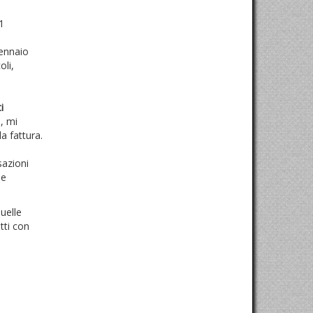
1
gennaio
oli,
i
, mi
a fattura.
sazioni
he
uelle
tti con