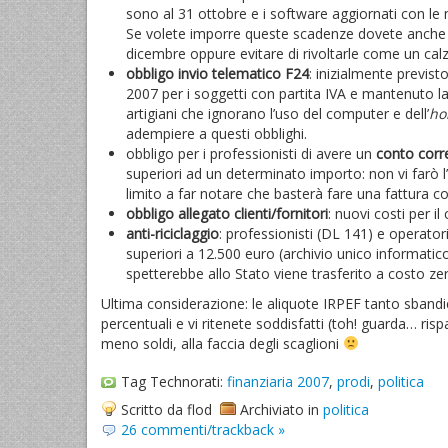
sono al 31 ottobre e i software aggiornati con 
Se volete imporre queste scadenze dovete anche 
dicembre oppure evitare di rivoltarle come un cal
obbligo invio telematico F24
: inizialmente previs
2007 per i soggetti con partita IVA e mantenuto la 
artigiani che ignorano l’uso del computer e dell’
ho
adempiere a questi obblighi.
obbligo per i professionisti di avere un
conto corren
superiori ad un determinato importo: non vi farò 
limito a far notare che basterà fare una fattura co
obbligo allegato clienti/fornitori
: nuovi costi per i
anti-riciclaggio
: professionisti (DL 141) e operator
superiori a 12.500 euro (archivio unico informatico
spetterebbe allo Stato viene trasferito a costo zer
Ultima considerazione: le aliquote IRPEF tanto sbandi
percentuali e vi ritenete soddisfatti (toh! guarda… ris
meno soldi, alla faccia degli scaglioni
Tag Technorati:
finanziaria 2007
,
prodi
,
politica
Scritto da flod
Archiviato in
politica
26 commenti/trackback »