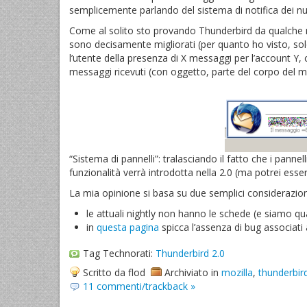
semplicemente parlando del sistema di notifica dei nu
Come al solito sto provando Thunderbird da qualche me
sono decisamente migliorati (per quanto ho visto, so
l’utente della presenza di X messaggi per l’account Y,
messaggi ricevuti (con oggetto, parte del corpo del m
“Sistema di pannelli”: tralasciando il fatto che i pan
funzionalità verrà introdotta nella 2.0 (ma potrei esse
La mia opinione si basa su due semplici considerazion
le attuali nightly non hanno le schede (e siamo qua
in
questa pagina
spicca l’assenza di bug associat
Tag Technorati:
Thunderbird 2.0
Scritto da flod
Archiviato in
mozilla
,
thunderbir
11 commenti/trackback »