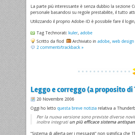
La parte più interessante è senza dubbio la sezione Cr
personale basandosi su regole prestabilite, il tutto att
Utilizzando il proprio Adobe-ID è possibile fare il log
Tag Technorati:
kuler
,
adobe
Scritto da flod
Archiviato in
adobe
,
web design
2 commenti/trackback »
Leggo e correggo (a proposito di 
20 Novembre 2006
Oggi ho letto
questa breve notizia
relativa a Thunderb
Per la nuova versione sono previste diverse novit
inoltre integrati
un più efficace sistema antispam
“Sistema di allerta per i messaggi” non significa che 