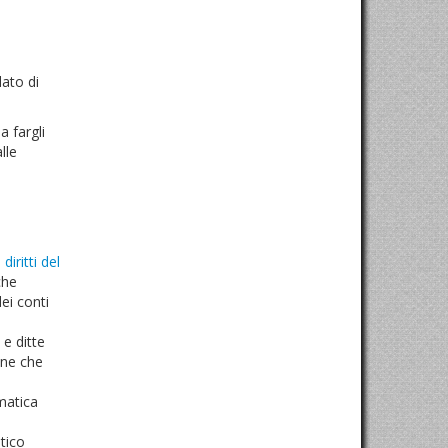
dato di
a fargli
lle
diritti del
che
 dei conti
e ditte
one che
matica
tico