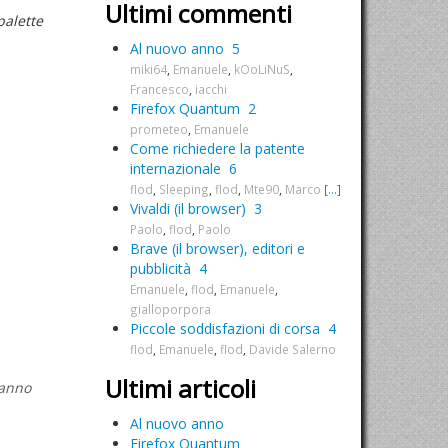
Ultimi commenti
palette
Al nuovo anno
5
miki64
,
Emanuele
,
kOoLiNuS
,
Francesco
,
iacchi
Firefox Quantum
2
prometeo
,
Emanuele
Come richiedere la patente
internazionale
6
flod
,
Sleeping
,
flod
,
Mte90
,
Marco
[...]
Vivaldi (il browser)
3
Paolo
,
flod
,
Paolo
Brave (il browser), editori e
pubblicità
4
Emanuele
,
flod
,
Emanuele
,
gialloporpora
Piccole soddisfazioni di corsa
4
flod
,
Emanuele
,
flod
,
Davide Salerno
Ultimi articoli
ranno
Al nuovo anno
Firefox Quantum