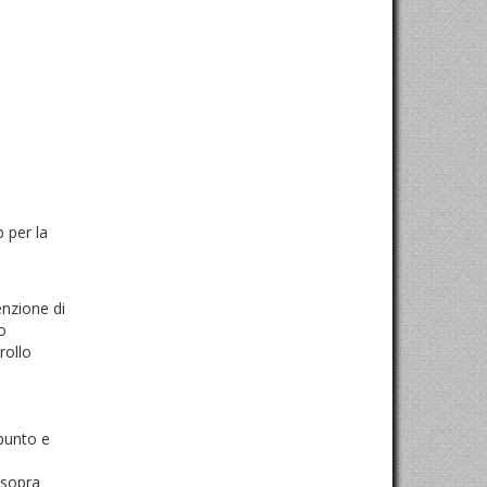
 per la
enzione di
o
rollo
 punto e
 sopra