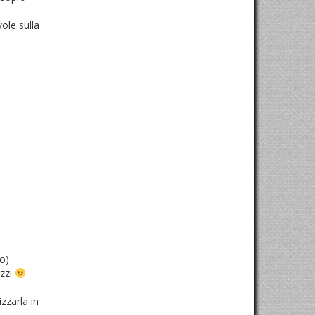
vole sulla
o)
izzi
zzarla in