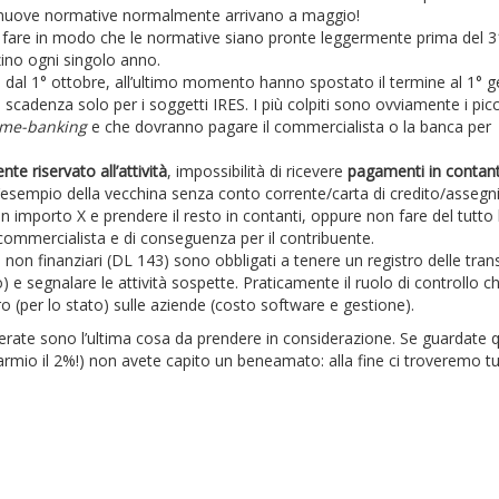
le nuove normative normalmente arrivano a maggio!
fare in modo che le normative siano pronte leggermente prima del 3
zino ogni singolo anno.
to dal 1° ottobre, all’ultimo momento hanno spostato il termine al 1° 
scadenza solo per i soggetti IRES. I più colpiti sono ovviamente i picc
me-banking
e che dovranno pagare il commercialista o la banca per
te riservato all’attività
, impossibilità di ricevere
pagamenti in contant
l’esempio della vecchina senza conto corrente/carta di credito/assegni
n importo X e prendere il resto in contanti, oppure non fare del tutto l
l commercialista e di conseguenza per il contribuente.
i non finanziari (DL 143) sono obbligati a tenere un registro delle tran
) e segnalare le attività sospette. Praticamente il ruolo di controllo c
o (per lo stato) sulle aziende (costo software e gestione).
erate sono l’ultima cosa da prendere in considerazione. Se guardate q
parmio il 2%!) non avete capito un beneamato: alla fine ci troveremo tu