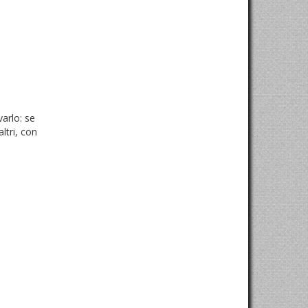
arlo: se
ltri, con