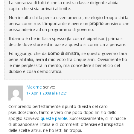
La speranza di tutti è che la nostra classe dirigente abbia
capito che si sia arrivati al limite.
Non insulto chi la pensa diversamente, ne elogio troppo chi la
pensa come me. L’importante è avere un
proprio
pensiero che
possa aderire ad un programma di governo.
Il danno è che in Italia spesso (la cosa è bipartisan) prima si
decide dove stare ed in base a questo si comincia a pensare.
Ed aggiungo che da
uomo di sinistra
, se questo governo farà
bene all’italia, avrà il mio voto fra cinque anni. Ovviamente ho
le mie perplessità in merito, ma concedere il beneficio del
dubbio è cosa democratica.
Maxime
scrive:
17 Aprile 2008 alle 12:21
Comprendo perfettamente il punto di vista del caro
pseudotecnico, tanto è vero che poco dopo l’inizio dello
spoglio scrivevo
queste parole
. Successivamente, di minacce
di abbandonare l’Italia e di commenti offensivi ed irrispettosi
delle scelte altrui, ne ho letti fin troppi.