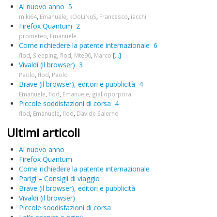
Al nuovo anno
5
miki64
,
Emanuele
,
kOoLiNuS
,
Francesco
,
iacchi
Firefox Quantum
2
prometeo
,
Emanuele
Come richiedere la patente internazionale
6
flod
,
Sleeping
,
flod
,
Mte90
,
Marco
[...]
Vivaldi (il browser)
3
Paolo
,
flod
,
Paolo
Brave (il browser), editori e pubblicità
4
Emanuele
,
flod
,
Emanuele
,
gialloporpora
Piccole soddisfazioni di corsa
4
flod
,
Emanuele
,
flod
,
Davide Salerno
Ultimi articoli
Al nuovo anno
Firefox Quantum
Come richiedere la patente internazionale
Parigi – Consigli di viaggio
Brave (il browser), editori e pubblicità
Vivaldi (il browser)
Piccole soddisfazioni di corsa