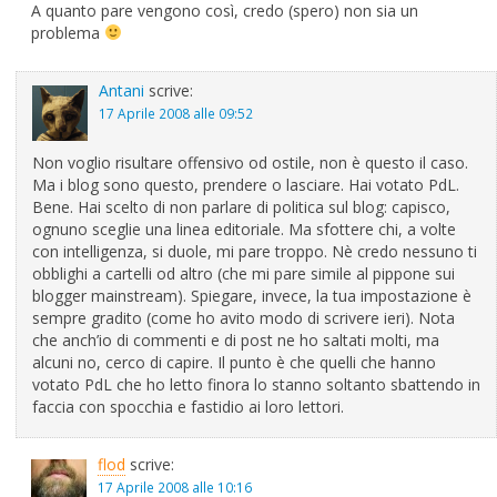
A quanto pare vengono così, credo (spero) non sia un
problema
Antani
scrive:
17 Aprile 2008 alle 09:52
Non voglio risultare offensivo od ostile, non è questo il caso.
Ma i blog sono questo, prendere o lasciare. Hai votato PdL.
Bene. Hai scelto di non parlare di politica sul blog: capisco,
ognuno sceglie una linea editoriale. Ma sfottere chi, a volte
con intelligenza, si duole, mi pare troppo. Nè credo nessuno ti
obblighi a cartelli od altro (che mi pare simile al pippone sui
blogger mainstream). Spiegare, invece, la tua impostazione è
sempre gradito (come ho avito modo di scrivere ieri). Nota
che anch’io di commenti e di post ne ho saltati molti, ma
alcuni no, cerco di capire. Il punto è che quelli che hanno
votato PdL che ho letto finora lo stanno soltanto sbattendo in
faccia con spocchia e fastidio ai loro lettori.
flod
scrive:
17 Aprile 2008 alle 10:16