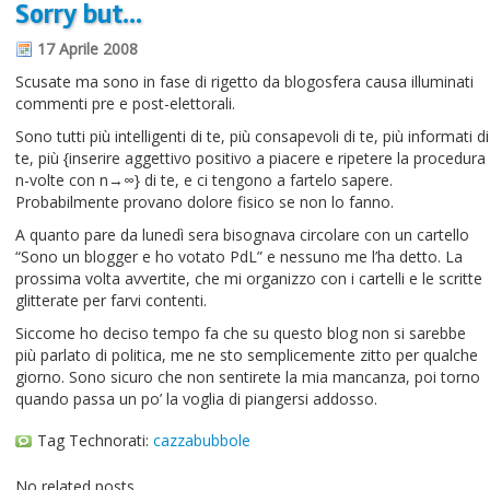
Sorry but…
Informazioni sul blog
17 Aprile 2008
Contatti
Scusate ma sono in fase di rigetto da blogosfera causa illuminati
commenti pre e post-elettorali.
Varie
Sono tutti più intelligenti di te, più consapevoli di te, più informati di
Cookie
te, più {inserire aggettivo positivo a piacere e ripetere la procedura
n-volte con n→∞} di te, e ci tengono a fartelo sapere.
Probabilmente provano dolore fisico se non lo fanno.
A quanto pare da lunedì sera bisognava circolare con un cartello
“Sono un blogger e ho votato PdL” e nessuno me l’ha detto. La
prossima volta avvertite, che mi organizzo con i cartelli e le scritte
glitterate per farvi contenti.
Siccome ho deciso tempo fa che su questo blog non si sarebbe
più parlato di politica, me ne sto semplicemente zitto per qualche
giorno. Sono sicuro che non sentirete la mia mancanza, poi torno
quando passa un po’ la voglia di piangersi addosso.
Tag Technorati:
cazzabubbole
No related posts.