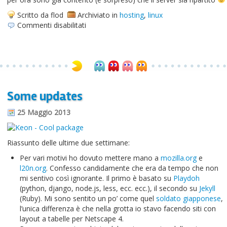
Scritto da flod
Archiviato in
hosting
,
linux
su
Commenti disabilitati
Aggiornamento
a
Debian
7
Some updates
25 Maggio 2013
Riassunto delle ultime due settimane:
Per vari motivi ho dovuto mettere mano a
mozilla.org
e
l20n.org
. Confesso candidamente che era da tempo che non
mi sentivo così ignorante. Il primo è basato su
Playdoh
(python, django, node.js, less, ecc. ecc.), il secondo su
Jekyll
(Ruby). Mi sono sentito un po’ come quel
soldato giapponese
,
l’unica differenza è che nella grotta io stavo facendo siti con
layout a tabelle per Netscape 4.