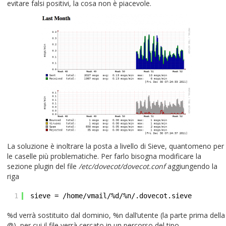
evitare falsi positivi, la cosa non è piacevole.
La soluzione è inoltrare la posta a livello di Sieve, quantomeno per
le caselle più problematiche. Per farlo bisogna modificare la
sezione plugin del file
/etc/dovecot/dovecot.conf
aggiungendo la
riga
1
sieve =
/home/vmail/
%d/%n/.dovecot.sieve
%d verrà sostituito dal dominio, %n dall’utente (la parte prima della
@), per cui il file verrà cercato in un percorso del tipo