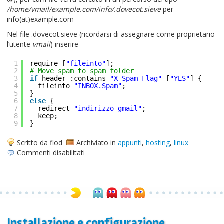
/home/vmail/example.com/info/.dovecot.sieve
per
info(at)example.com
Nel file .dovecot.sieve (ricordarsi di assegnare come proprietario
l’utente
vmail
) inserire
1
require [
"fileinto"
];
2
# Move spam to spam folder
3
if
header :contains
"X-Spam-Flag"
[
"YES"
] {
4
fileinto
"INBOX.Spam"
;
5
}
6
else
{
7
redirect
"indirizzo_gmail"
;
8
keep;
9
}
Scritto da flod
Archiviato in
appunti
,
hosting
,
linux
su
Commenti disabilitati
Inoltrare
le
e-
mail
con
Sieve
Installazione e configurazione
(Dovecot)