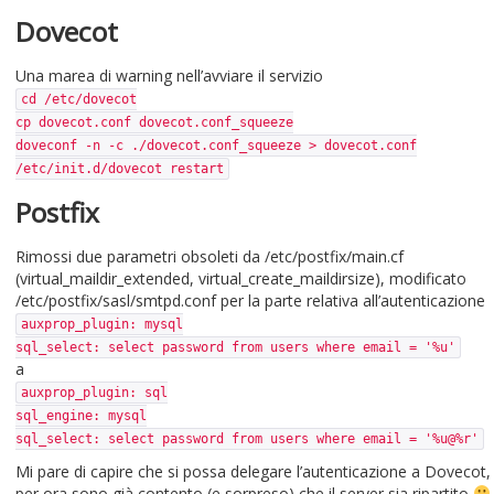
Dovecot
Una marea di warning nell’avviare il servizio
cd /etc/dovecot
cp dovecot.conf dovecot.conf_squeeze
doveconf -n -c ./dovecot.conf_squeeze > dovecot.conf
/etc/init.d/dovecot restart
Postfix
Rimossi due parametri obsoleti da /etc/postfix/main.cf
(virtual_maildir_extended, virtual_create_maildirsize), modificato
/etc/postfix/sasl/smtpd.conf per la parte relativa all’autenticazione
auxprop_plugin: mysql
sql_select: select password from users where email = '%u'
a
auxprop_plugin: sql
sql_engine: mysql
sql_select: select password from users where email = '%u@%r'
Mi pare di capire che si possa delegare l’autenticazione a Dovecot,
per ora sono già contento (e sorpreso) che il server sia ripartito