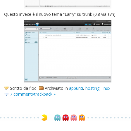
Questo invece è il nuovo tema “Larry” su trunk (0.8 via svn)
Scritto da flod
Archiviato in
appunti
,
hosting
,
linux
7 commenti/trackback »