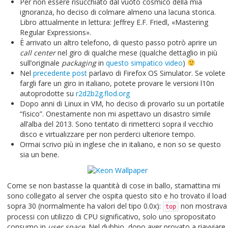
Per non essere risucchiato dal vuoto cosmico della mia
ignoranza, ho deciso di colmare almeno una lacuna storica.
Libro attualmente in lettura: Jeffrey E.F. Friedl, «Mastering
Regular Expressions».
È arrivato un altro telefono, di questo passo potrò aprire un
call center
nel giro di qualche mese (qualche dettaglio in più
sull’originale
packaging
in
questo simpatico video
)
Nel
precedente post
parlavo di Firefox OS Simulator. Se volete
fargli fare un giro in italiano, potete provare le versioni l10n
autoprodotte su
r2d2b2g.flod.org
Dopo anni di Linux in VM, ho deciso di provarlo su un portatile
“fisico”. Onestamente non mi aspettavo un disastro simile
all’alba del 2013. Sono tentato di rimetterci sopra il vecchio
disco e virtualizzare per non perderci ulteriore tempo.
Ormai scrivo più in inglese che in italiano, e non so se questo
sia un bene.
Come se non bastasse la quantità di cose in ballo, stamattina mi
sono collegato al server che ospita questo sito e ho trovato il load
sopra 30 (normalmente ha valori del tipo 0.0x):
non mostrava
top
processi con utilizzo di CPU significativo, solo uno spropositato
consumo in
user space
. Nel dubbio, dopo aver provato a riavviare