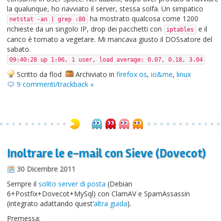
la qualunque, ho riavviato il server, stessa solfa. Un simpatico
ha mostrato qualcosa come 1200
netstat -an | grep :80
richieste da un singolo IP, drop dei pacchetti con
e il
iptables
carico è tornato a vegetare. Mi mancava giusto il DOSsatore del
sabato.
09:40:28 up 1:06, 1 user, load average: 0.07, 0.18, 3.04
Scritto da flod
Archiviato in
firefox os
,
io&me
,
linux
9 commenti/trackback »
Inoltrare le e-mail con Sieve (Dovecot)
30 Dicembre 2011
Sempre il
solito server di posta
(Debian
6+Postfix+Dovecot+MySql) con ClamAV e SpamAssassin
(integrato adattando quest’
altra guida
).
Premessa: