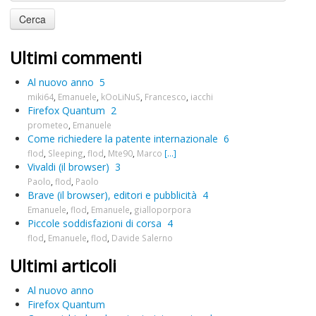
Ultimi commenti
Al nuovo anno
5
miki64
,
Emanuele
,
kOoLiNuS
,
Francesco
,
iacchi
Firefox Quantum
2
prometeo
,
Emanuele
Come richiedere la patente internazionale
6
flod
,
Sleeping
,
flod
,
Mte90
,
Marco
[...]
Vivaldi (il browser)
3
Paolo
,
flod
,
Paolo
Brave (il browser), editori e pubblicità
4
Emanuele
,
flod
,
Emanuele
,
gialloporpora
Piccole soddisfazioni di corsa
4
flod
,
Emanuele
,
flod
,
Davide Salerno
Ultimi articoli
Al nuovo anno
Firefox Quantum