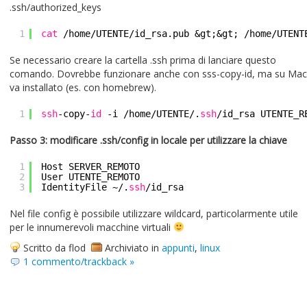
.ssh/authorized_keys
1
cat
/home/UTENTE/id_rsa
.pub &gt;&gt;
/home/UTENT
Se necessario creare la cartella .ssh prima di lanciare questo
comando. Dovrebbe funzionare anche con sss-copy-id, ma su Mac
va installato (es. con homebrew).
1
ssh
-copy-
id
-i
/home/UTENTE/
.
ssh
/id_rsa
UTENTE_R
Passo 3: modificare .ssh/config in locale per utilizzare la chiave
1
Host SERVER_REMOTO
2
User UTENTE_REMOTO
3
IdentityFile ~/.
ssh
/id_rsa
Nel file config è possibile utilizzare wildcard, particolarmente utile
per le innumerevoli macchine virtuali
Scritto da flod
Archiviato in
appunti
,
linux
1 commento/trackback »