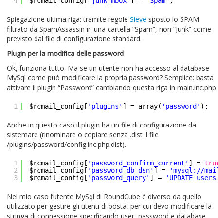
4
$rcmail_config[
'junk_mbox'
] =
'Spam'
;
Spiegazione ultima riga: tramite regole
Sieve
sposto lo SPAM
filtrato da SpamAssassin in una cartella “Spam”, non “Junk” come
previsto dal file di configurazione standard.
Plugin per la modifica delle password
Ok, funziona tutto. Ma se un utente non ha accesso al database
MySql come può modificare la propria password? Semplice: basta
attivare il plugin “Password” cambiando questa riga in main.inc.php
1
$rcmail_config[
'plugins'
] = array(
'password'
);
Anche in questo caso il plugin ha un file di configurazione da
sistemare (rinominare o copiare senza .dist il file
/plugins/password/config.inc.php.dist).
1
$rcmail_config[
'password_confirm_current'
] =
tru
2
$rcmail_config[
'password_db_dsn'
] =
'mysql://mai
3
$rcmail_config[
'password_query'
] =
'UPDATE users
Nel mio caso l’utente MySql di RoundCube è diverso da quello
utilizzato per gestire gli utenti di posta, per cui devo modificare la
stringa di connessione specificando user, password e database