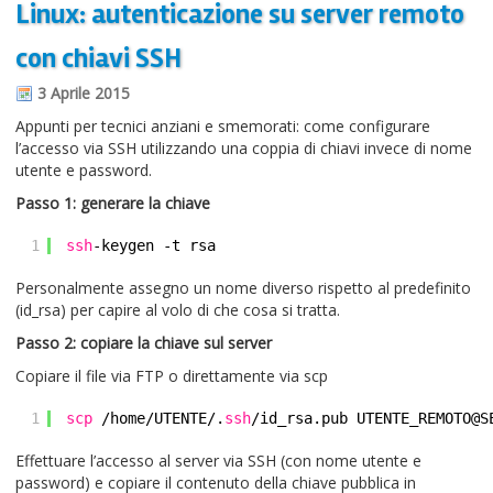
Linux: autenticazione su server remoto
Informazioni sul blog
con chiavi SSH
Contatti
3 Aprile 2015
Varie
Appunti per tecnici anziani e smemorati: come configurare
l’accesso via SSH utilizzando una coppia di chiavi invece di nome
Cookie
utente e password.
Passo 1: generare la chiave
1
ssh
-keygen -t rsa
Personalmente assegno un nome diverso rispetto al predefinito
(id_rsa) per capire al volo di che cosa si tratta.
Passo 2: copiare la chiave sul server
Copiare il file via FTP o direttamente via scp
1
scp
/home/UTENTE/
.
ssh
/id_rsa
.pub UTENTE_REMOTO@S
Effettuare l’accesso al server via SSH (con nome utente e
password) e copiare il contenuto della chiave pubblica in