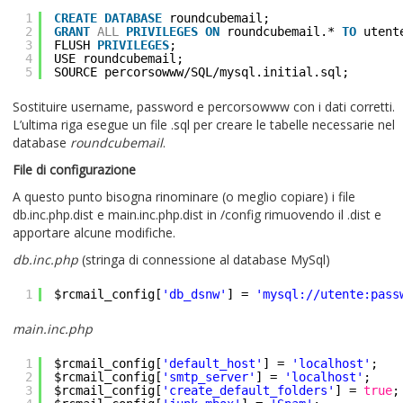
1
CREATE
DATABASE
roundcubemail;
2
GRANT
ALL
PRIVILEGES
ON
roundcubemail.*
TO
utent
3
FLUSH
PRIVILEGES
;
4
USE roundcubemail;
5
SOURCE percorsowww/SQL/mysql.initial.sql;
Sostituire username, password e percorsowww con i dati corretti.
L’ultima riga esegue un file .sql per creare le tabelle necessarie nel
database
roundcubemail
.
File di configurazione
A questo punto bisogna rinominare (o meglio copiare) i file
db.inc.php.dist e main.inc.php.dist in /config rimuovendo il .dist e
apportare alcune modifiche.
db.inc.php
(stringa di connessione al database MySql)
1
$rcmail_config[
'db_dsnw'
] =
'mysql://utente:pass
main.inc.php
1
$rcmail_config[
'default_host'
] =
'localhost'
;
2
$rcmail_config[
'smtp_server'
] =
'localhost'
;
3
$rcmail_config[
'create_default_folders'
] =
true
;