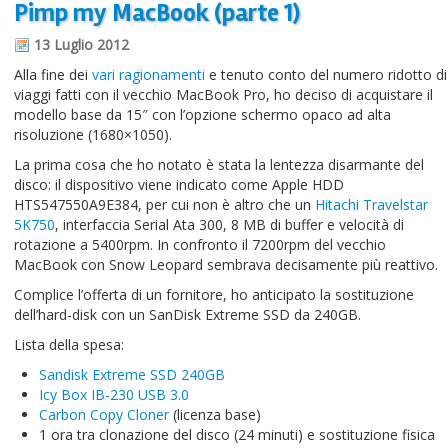
Pimp my MacBook (parte 1)
Informazioni sul blog
13 Luglio 2012
Contatti
Alla fine dei
vari ragionamenti
e tenuto conto del numero ridotto di
viaggi fatti con il vecchio MacBook Pro, ho deciso di acquistare il
Varie
modello base da 15″ con l’opzione schermo opaco ad alta
risoluzione (1680×1050).
Cookie
La prima cosa che ho notato è stata la lentezza disarmante del
disco: il dispositivo viene indicato come Apple HDD
HTS547550A9E384, per cui non è altro che un
Hitachi Travelstar
5K750
, interfaccia Serial Ata 300, 8 MB di buffer e velocità di
rotazione a 5400rpm. In confronto il 7200rpm del vecchio
MacBook con Snow Leopard sembrava decisamente più reattivo.
Complice l’offerta di un fornitore, ho anticipato la sostituzione
dell’hard-disk con un SanDisk Extreme SSD da 240GB.
Lista della spesa:
Sandisk Extreme SSD 240GB
Icy Box IB-230 USB 3.0
Carbon Copy Cloner
(licenza base)
1 ora tra clonazione del disco (24 minuti) e sostituzione fisica