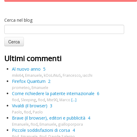
Cerca nel blog
Ultimi commenti
Al nuovo anno
5
miki64
,
Emanuele
,
kOoLiNuS
,
Francesco
,
iacchi
Firefox Quantum
2
prometeo
,
Emanuele
Come richiedere la patente internazionale
6
flod
,
Sleeping
,
flod
,
Mte90
,
Marco
[...]
Vivaldi (il browser)
3
Paolo
,
flod
,
Paolo
Brave (il browser), editori e pubblicità
4
Emanuele
,
flod
,
Emanuele
,
gialloporpora
Piccole soddisfazioni di corsa
4
flod
,
Emanuele
,
flod
,
Davide Salerno