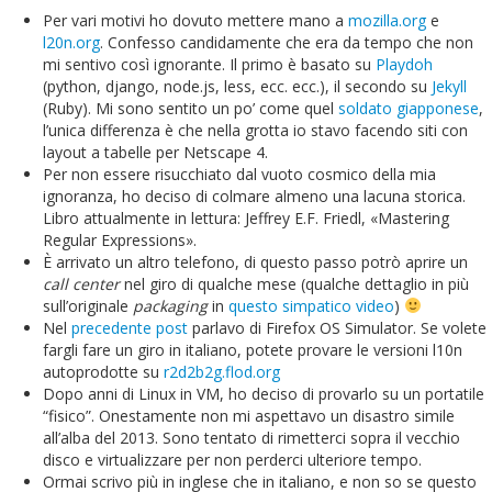
Per vari motivi ho dovuto mettere mano a
mozilla.org
e
l20n.org
. Confesso candidamente che era da tempo che non
mi sentivo così ignorante. Il primo è basato su
Playdoh
(python, django, node.js, less, ecc. ecc.), il secondo su
Jekyll
(Ruby). Mi sono sentito un po’ come quel
soldato giapponese
,
l’unica differenza è che nella grotta io stavo facendo siti con
layout a tabelle per Netscape 4.
Per non essere risucchiato dal vuoto cosmico della mia
ignoranza, ho deciso di colmare almeno una lacuna storica.
Libro attualmente in lettura: Jeffrey E.F. Friedl, «Mastering
Regular Expressions».
È arrivato un altro telefono, di questo passo potrò aprire un
call center
nel giro di qualche mese (qualche dettaglio in più
sull’originale
packaging
in
questo simpatico video
)
Nel
precedente post
parlavo di Firefox OS Simulator. Se volete
fargli fare un giro in italiano, potete provare le versioni l10n
autoprodotte su
r2d2b2g.flod.org
Dopo anni di Linux in VM, ho deciso di provarlo su un portatile
“fisico”. Onestamente non mi aspettavo un disastro simile
all’alba del 2013. Sono tentato di rimetterci sopra il vecchio
disco e virtualizzare per non perderci ulteriore tempo.
Ormai scrivo più in inglese che in italiano, e non so se questo