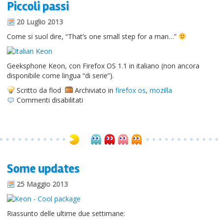
Piccoli passi
Informazioni sul blog
20 Luglio 2013
Contatti
Come si suol dire, “That’s one small step for a man…”
Varie
Geeksphone Keon, con Firefox OS 1.1 in italiano (non ancora
Cookie
disponibile come lingua “di serie”).
Scritto da flod
Archiviato in
firefox os
,
mozilla
su
Commenti disabilitati
Piccoli
passi
Some updates
25 Maggio 2013
Riassunto delle ultime due settimane: