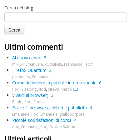
Cerca nel blog
Ultimi commenti
Al nuovo anno
5
miki64
,
Emanuele
,
kOoLiNuS
,
Francesco
,
iacchi
Firefox Quantum
2
prometeo
,
Emanuele
Come richiedere la patente internazionale
6
flod
,
Sleeping
,
flod
,
Mte90
,
Marco
[...]
Vivaldi (il browser)
3
Paolo
,
flod
,
Paolo
Brave (il browser), editori e pubblicità
4
Emanuele
,
flod
,
Emanuele
,
gialloporpora
Piccole soddisfazioni di corsa
4
flod
,
Emanuele
,
flod
,
Davide Salerno
Ultimi articoli