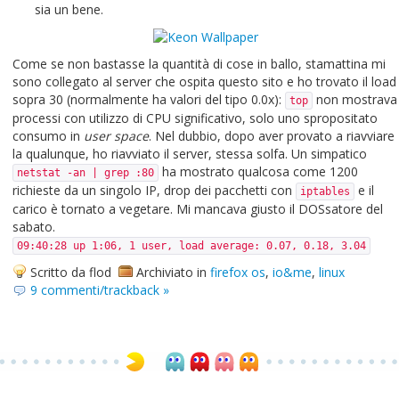
sia un bene.
Come se non bastasse la quantità di cose in ballo, stamattina mi
sono collegato al server che ospita questo sito e ho trovato il load
sopra 30 (normalmente ha valori del tipo 0.0x):
non mostrava
top
processi con utilizzo di CPU significativo, solo uno spropositato
consumo in
user space
. Nel dubbio, dopo aver provato a riavviare
la qualunque, ho riavviato il server, stessa solfa. Un simpatico
ha mostrato qualcosa come 1200
netstat -an | grep :80
richieste da un singolo IP, drop dei pacchetti con
e il
iptables
carico è tornato a vegetare. Mi mancava giusto il DOSsatore del
sabato.
09:40:28 up 1:06, 1 user, load average: 0.07, 0.18, 3.04
Scritto da flod
Archiviato in
firefox os
,
io&me
,
linux
9 commenti/trackback »