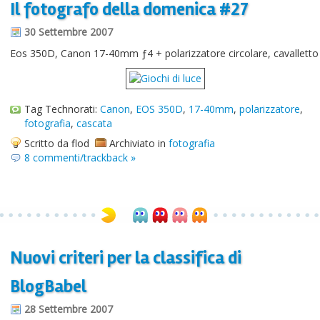
Il fotografo della domenica #27
Informazioni sul blog
30 Settembre 2007
Contatti
Eos 350D, Canon 17-40mm ƒ4 + polarizzatore circolare, cavalletto
Varie
Cookie
Tag Technorati:
Canon
,
EOS 350D
,
17-40mm
,
polarizzatore
,
fotografia
,
cascata
Scritto da flod
Archiviato in
fotografia
8 commenti/trackback »
Nuovi criteri per la classifica di
BlogBabel
28 Settembre 2007