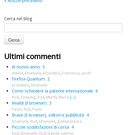
« Articoli precedenti
Cerca nel blog
Ultimi commenti
Al nuovo anno
5
miki64
,
Emanuele
,
kOoLiNuS
,
Francesco
,
iacchi
Firefox Quantum
2
prometeo
,
Emanuele
Come richiedere la patente internazionale
6
flod
,
Sleeping
,
flod
,
Mte90
,
Marco
[...]
Vivaldi (il browser)
3
Paolo
,
flod
,
Paolo
Brave (il browser), editori e pubblicità
4
Emanuele
,
flod
,
Emanuele
,
gialloporpora
Piccole soddisfazioni di corsa
4
flod
,
Emanuele
,
flod
,
Davide Salerno