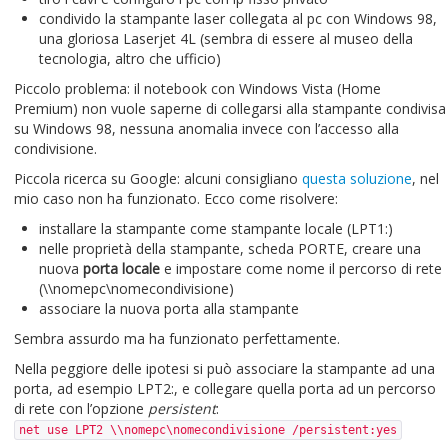
condivido la stampante laser collegata al pc con Windows 98,
una gloriosa Laserjet 4L (sembra di essere al museo della
tecnologia, altro che ufficio)
Piccolo problema: il notebook con Windows Vista (Home
Premium) non vuole saperne di collegarsi alla stampante condivisa
su Windows 98, nessuna anomalia invece con l’accesso alla
condivisione.
Piccola ricerca su Google: alcuni consigliano
questa soluzione
, nel
mio caso non ha funzionato. Ecco come risolvere:
installare la stampante come stampante locale (LPT1:)
nelle proprietà della stampante, scheda PORTE, creare una
nuova
porta locale
e impostare come nome il percorso di rete
(\\nomepc\nomecondivisione)
associare la nuova porta alla stampante
Sembra assurdo ma ha funzionato perfettamente.
Nella peggiore delle ipotesi si può associare la stampante ad una
porta, ad esempio LPT2:, e collegare quella porta ad un percorso
di rete con l’opzione
persistent
:
net use LPT2 \\nomepc\nomecondivisione /persistent:yes