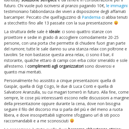
futuro. Chi vuole può iscriversi al pranzo pagando 10€,
le immagini
testimoniano l’abbondanza dei viveri a disposizione degli affamati
barcamper. Peccato che quell’aguzzino di
Pandemia
ci abbia tenuti
a stecchetto fino alle 13 passate con la sua presentazione
La struttura delle sale è
ideale
: ci sono quattro stanze con
proiettore e sedie in grado di accogliere comodamente 20-25
persone, con una porta che permette di chiudere fuori gran parte
del rumore; tutte le sale danno su una stanza relax con poltrone e
tavolini. Se non bastasse questa area relax, ci sono il bar, il
ristorante, qualche ettaro di campi con erba color smeraldo e sole
all’esterno. I
complimenti agli organizzatori
sono doverosi e
quanto mai meritati.
Personalmente ho assistito a cinque presentazioni: quella di
Gaspàr, quella di Gigi Cogo, le due di Luca Conti e quella di
Salvatore Aranzulla, su cui magari tornerò in futuro. Alla fine, come
sempre, le cose più interessanti escono nelle discussioni a margine
della presentazione oppure durante la cena, dove non bisogna
seguire il filo del discorso ma si parla del più e del meno a ruota
libera, e dove insospettabili signorine sfoggiano url di siti poco
raccomandabili e a me sconosciuti