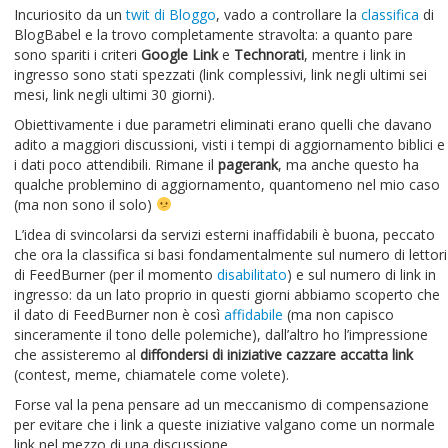
Incuriosito da un
twit di Bloggo
, vado a controllare la
classifica
di
BlogBabel e la trovo completamente stravolta: a quanto pare
sono spariti i criteri
Google Link
e
Technorati
, mentre i link in
ingresso sono stati spezzati (link complessivi, link negli ultimi sei
mesi, link negli ultimi 30 giorni).
Obiettivamente i due parametri eliminati erano quelli che davano
adito a maggiori discussioni, visti i tempi di aggiornamento biblici e
i dati poco attendibili. Rimane il
pagerank
, ma anche questo ha
qualche problemino di aggiornamento, quantomeno nel mio caso
(ma non sono il solo)
L’idea di svincolarsi da servizi esterni inaffidabili è buona, peccato
che ora la classifica si basi fondamentalmente sul numero di lettori
di FeedBurner (per il momento
disabilitato
) e sul numero di link in
ingresso: da un lato proprio in questi giorni abbiamo scoperto che
il dato di FeedBurner non è così
affidabile
(ma non capisco
sinceramente il tono delle polemiche), dall’altro ho l’impressione
che assisteremo al
diffondersi di iniziative cazzare accatta link
(contest, meme, chiamatele come volete).
Forse val la pena pensare ad un meccanismo di compensazione
per evitare che i link a queste iniziative valgano come un normale
link nel mezzo di una discussione.