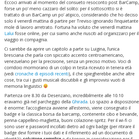
Eccoci arrivati al momento del consueto resoconto post BarCamp,
forse un po’ meno cazzaro del solito: per il sottoscritto si è
trattato di un BarCamp un po’ atipico, considerando che ho deciso
solo il venerdì mattina di partire per Treviso ignorando l’inquietante
mole di lavoro arretrato. Fortuna ha voluto che venerdì mattina
Lalui
fosse online, per cui siamo anche riusciti ad organizzarci per il
viaggio in compagnia.
Ci sarebbe da aprire un capitolo a parte su Luigina, l’unica
bresciana che parla con spiccato accento centroamericano,
venezuelano per la precisione, senza un preciso motivo. Voci di
corridoio mormorano di un colpo in testa ricevuto in tenera età
(vedi
cronache di episodi recenti
), il che spiegherebbe anche altre
cose, tra cui i gusti musicali discutibili e gli improvvisi vuoti di
memoria linguistici
Partenza ore 8.30 da Desenzano, incredibilmente alle 10.10
eravamo già nel parcheggio della
Ghirada
. Lo spazio a disposizione
è enorme: l’accoglienza avviene all’esterno, viene consegnato il
badge e la classica borsa da barcamp, contenente cibo e bevande,
penna-cappellino-maglietta, buoni colazione-spritz. Per il wi-fi ci
sono user e password incollati dietro ad ogni badge (per ritirare il
badge devi fornire i tuoi dati e il riferimento ad un documento di
identità):
soluzione semplice
e da tenere in considerazione per il