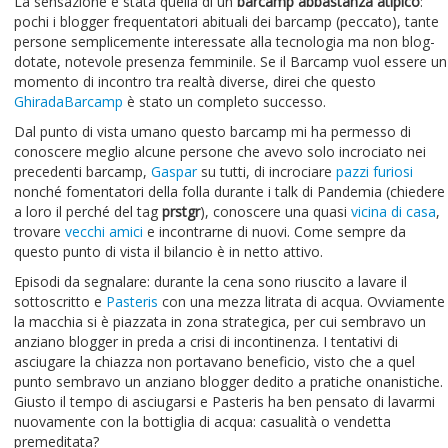
La sensazione è stata quella di un
barcamp abbastanza atipico
:
pochi i blogger frequentatori abituali dei barcamp (peccato), tante
persone semplicemente interessate alla tecnologia ma non blog-
dotate, notevole presenza femminile. Se il Barcamp vuol essere un
momento di incontro tra realtà diverse, direi che questo
GhiradaBarcamp
è stato un completo successo.
Dal punto di vista umano questo barcamp mi ha permesso di
conoscere meglio alcune persone che avevo solo incrociato nei
precedenti barcamp,
Gaspar
su tutti, di incrociare
pazzi furiosi
nonché fomentatori della folla durante i talk di Pandemia (chiedere
a loro il perché del tag
prstgr
), conoscere una quasi
vicina di casa
,
trovare
vecchi
amici
e incontrarne di nuovi. Come sempre da
questo punto di vista il bilancio è in netto attivo.
Episodi da segnalare: durante la cena sono riuscito a lavare il
sottoscritto e
Pasteris
con una mezza litrata di acqua. Ovviamente
la macchia si è piazzata in zona strategica, per cui sembravo un
anziano blogger in preda a crisi di incontinenza. I tentativi di
asciugare la chiazza non portavano beneficio, visto che a quel
punto sembravo un anziano blogger dedito a pratiche onanistiche.
Giusto il tempo di asciugarsi e Pasteris ha ben pensato di lavarmi
nuovamente con la bottiglia di acqua: casualità o vendetta
premeditata?