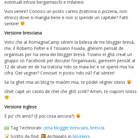
eventuali intrusi bergamaschi e milanesi.
Vuoi venire? Conosci un posto carino (trattoria o pizzeria, non
etnico) dove si mangia bene e non si spende un capitale? Fatti
sentire!
Versione bresciana
Visto che al RomagnaCamp sérem la belesa de tre blogger bresà,
me, il Roberto Felter e il Tissiano Foiada, ghérem pensàt de
organisas per ‘na sena dei blogger bresà. Tiziano el ghà creat un
gruppo sö Facebook per discuter l’organisasiù, garesem pensàt al
12 de utuer en de ‘na tratoria ‘ndo se maia be’ e se spend mia ‘na
cifra. Öet vegner? Conoset ‘n posto ‘ndo nà? Fat sènter!
Se ta ghet mia un blog te maiòm mia, te pòdet vègner istess
Ghet capit un casitù de chel che ghò scriit? Amen, te ciapom istess
Versione inglese
E po’ chi amò? (E poi cosa ancora?)
Tag Technorati:
cena blogger bresciani
,
brescia
Scritto da flod
Archiviato in
bloggers