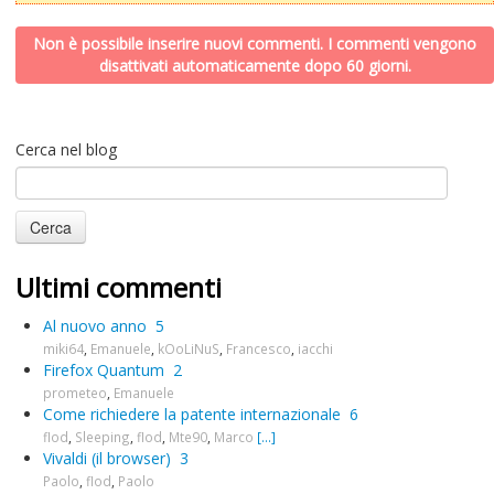
Non è possibile inserire nuovi commenti. I commenti vengono
disattivati automaticamente dopo 60 giorni.
Cerca nel blog
Ultimi commenti
Al nuovo anno
5
miki64
,
Emanuele
,
kOoLiNuS
,
Francesco
,
iacchi
Firefox Quantum
2
prometeo
,
Emanuele
Come richiedere la patente internazionale
6
flod
,
Sleeping
,
flod
,
Mte90
,
Marco
[...]
Vivaldi (il browser)
3
Paolo
,
flod
,
Paolo