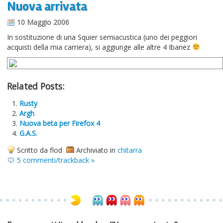
Nuova arrivata
Informazioni sul blog
10 Maggio 2006
Contatti
In sostituzione di una Squier semiacustica (uno dei peggiori
acquisti della mia carriera), si aggiunge alle altre 4 Ibanez
Varie
Cookie
Related Posts:
Rusty
Argh
Nuova beta per Firefox 4
G.A.S.
Scritto da flod
Archiviato in
chitarra
5 commenti/trackback »