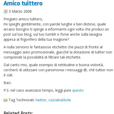
Amico tuìttero
Informazioni sul blog
3 Marzo 2008
Contatti
Pregiato amico tuìttero,
mi spieghi gentilmente, con parole lunghe e ben distese, quale
Varie
arcano bisogno ti spinge a informarmi ogni volta che produci un
post sul tuo blog, sul tuo tumblr e forse anche sulla lavagna
Cookie
appesa al frigorifero della tua magione?
A nulla servono le fantasiose etichette che piazzi di fronte al
messaggio auto promozionale, giacché la dotazione di tuìtter non
comprende la possibilità di filtrare tali etichette.
Dal canto mio, quale esempio di rettitudine e buona volontà,
cercherò di utilizzare con parsimonia i messaggi @, ché tuìtter non
è ciàt.
Baci.
P.S. nel caso avanzassi tempo, leggi pure
questo
Tag Technorati:
twitter
,
cazzabubbole
Related Posts: