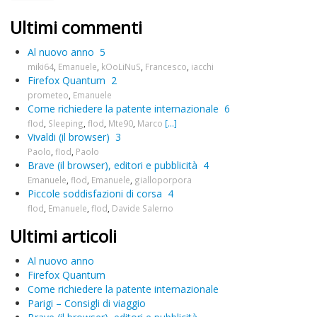
Ultimi commenti
Al nuovo anno
5
miki64
,
Emanuele
,
kOoLiNuS
,
Francesco
,
iacchi
Firefox Quantum
2
prometeo
,
Emanuele
Come richiedere la patente internazionale
6
flod
,
Sleeping
,
flod
,
Mte90
,
Marco
[...]
Vivaldi (il browser)
3
Paolo
,
flod
,
Paolo
Brave (il browser), editori e pubblicità
4
Emanuele
,
flod
,
Emanuele
,
gialloporpora
Piccole soddisfazioni di corsa
4
flod
,
Emanuele
,
flod
,
Davide Salerno
Ultimi articoli
Al nuovo anno
Firefox Quantum
Come richiedere la patente internazionale
Parigi – Consigli di viaggio