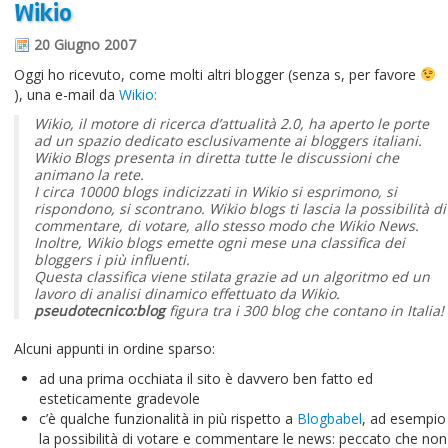
Wikio
Informazioni sul blog
20 Giugno 2007
Contatti
Oggi ho ricevuto, come molti altri blogger (senza s, per favore
), una e-mail da
Wikio:
Varie
Wikio, il motore di ricerca d’attualità 2.0, ha aperto le porte
ad un spazio dedicato esclusivamente ai bloggers italiani.
Cookie
Wikio Blogs presenta in diretta tutte le discussioni che
animano la rete.
I circa 10000 blogs indicizzati in Wikio si esprimono, si
rispondono, si scontrano. Wikio blogs ti lascia la possibilità di
commentare, di votare, allo stesso modo che Wikio News.
Inoltre, Wikio blogs emette ogni mese una classifica dei
bloggers i più influenti.
Questa classifica viene stilata grazie ad un algoritmo ed un
lavoro di analisi dinamico effettuato da Wikio.
pseudotecnico:blog
figura tra i 300 blog che contano in Italia!
Alcuni appunti in ordine sparso:
ad una prima occhiata il sito è davvero ben fatto ed
esteticamente gradevole
c’è qualche funzionalità in più rispetto a
Blogbabel
, ad esempio
la possibilità di votare e commentare le news: peccato che non