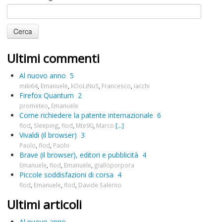
Ultimi commenti
Al nuovo anno
5
miki64
,
Emanuele
,
kOoLiNuS
,
Francesco
,
iacchi
Firefox Quantum
2
prometeo
,
Emanuele
Come richiedere la patente internazionale
6
flod
,
Sleeping
,
flod
,
Mte90
,
Marco
[...]
Vivaldi (il browser)
3
Paolo
,
flod
,
Paolo
Brave (il browser), editori e pubblicità
4
Emanuele
,
flod
,
Emanuele
,
gialloporpora
Piccole soddisfazioni di corsa
4
flod
,
Emanuele
,
flod
,
Davide Salerno
Ultimi articoli
Al nuovo anno