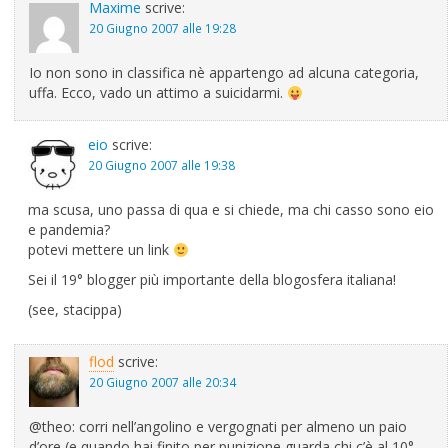
Maxime
scrive:
20 Giugno 2007 alle 19:28
Io non sono in classifica nè appartengo ad alcuna categoria,
uffa. Ecco, vado un attimo a suicidarmi.
eio
scrive:
20 Giugno 2007 alle 19:38
ma scusa, uno passa di qua e si chiede, ma chi casso sono eio
e pandemia?
potevi mettere un link
Sei il 19° blogger più importante della blogosfera italiana!
(see, stacippa)
flod
scrive:
20 Giugno 2007 alle 20:34
@theo: corri nell’angolino e vergognati per almeno un paio
d’ore (e quando hai finito per punizione guarda chi c’è al 10°