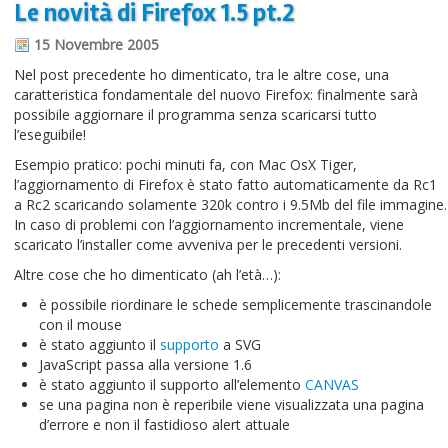
Le novità di Firefox 1.5 pt.2
Informazioni sul blog
15 Novembre 2005
Contatti
Nel post precedente ho dimenticato, tra le altre cose, una
caratteristica fondamentale del nuovo Firefox: finalmente sarà
Varie
possibile aggiornare il programma senza scaricarsi tutto
l’eseguibile!
Cookie
Esempio pratico: pochi minuti fa, con Mac OsX Tiger,
l’aggiornamento di Firefox è stato fatto automaticamente da Rc1
a Rc2 scaricando solamente 320k contro i 9.5Mb del file immagine.
In caso di problemi con l’aggiornamento incrementale, viene
scaricato l’installer come avveniva per le precedenti versioni.
Altre cose che ho dimenticato (ah l’età…):
è possibile riordinare le schede semplicemente trascinandole
con il mouse
è stato aggiunto il
supporto
a SVG
JavaScript passa alla versione 1.6
è stato aggiunto il supporto all’elemento
CANVAS
se una pagina non è reperibile viene visualizzata una pagina
d’errore e non il fastidioso alert attuale