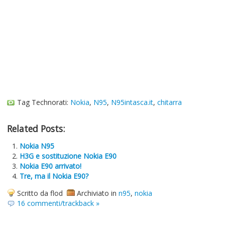
Tag Technorati:
Nokia
,
N95
,
N95intasca.it
,
chitarra
Related Posts:
Nokia N95
H3G e sostituzione Nokia E90
Nokia E90 arrivato!
Tre, ma il Nokia E90?
Scritto da flod
Archiviato in
n95
,
nokia
16 commenti/trackback »