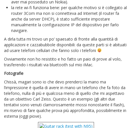
aver mai posseduto un Nokia).
la rete wi-fi funziona bene: per qualche motivo si è collegato al
router 3Com ma non si connetteva ad Internet (il router fa
anche da server DHCP), è stato sufficiente impostare
manualmente la configurazione IP del dispositivo per farlo
navigare.
A dirla tutta mi trovo un po’ spaesato di fronte alla quantità di
applicazioni e cazzabubbole disponibili: da queste parti si è abituati
ad usare telefoni cellulari che fanno solo i telefoni
Ovviamente non ho resistito e ho fatto un paio di prove al volo,
trasferendo i risultati via bluetooth sul mio iMac.
Fotografie
Chissà, magari sono io che devo prenderci la mano ma
l’impressione è quella di avere in mano un telefono che fa foto da
telefono, nulla di più e qualcosa meno di quello che mi aspettavo
da un obiettivo Carl Zeiss. Questo è un esempio (gli altri due
tentativi sono venuti clamorosamente mossi nonostante il flash),
mi riservo di fare qualche prova più approfondita, possibilmente in
esterna (oggi piove).