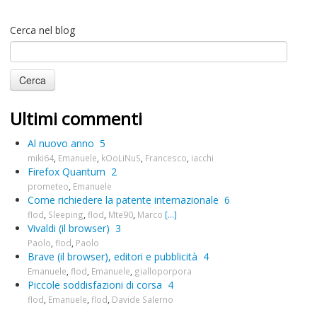
Cerca nel blog
Ultimi commenti
Al nuovo anno
5
miki64
,
Emanuele
,
kOoLiNuS
,
Francesco
,
iacchi
Firefox Quantum
2
prometeo
,
Emanuele
Come richiedere la patente internazionale
6
flod
,
Sleeping
,
flod
,
Mte90
,
Marco
[...]
Vivaldi (il browser)
3
Paolo
,
flod
,
Paolo
Brave (il browser), editori e pubblicità
4
Emanuele
,
flod
,
Emanuele
,
gialloporpora
Piccole soddisfazioni di corsa
4
flod
,
Emanuele
,
flod
,
Davide Salerno