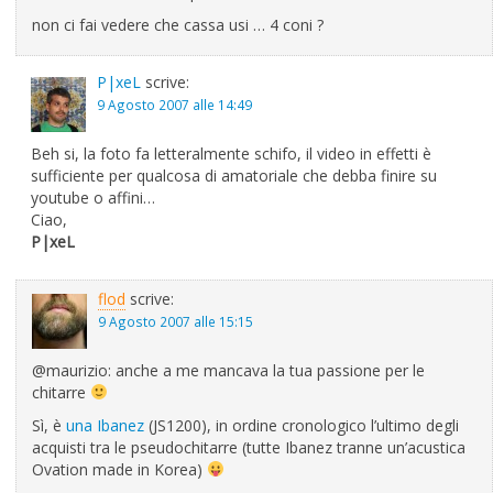
non ci fai vedere che cassa usi … 4 coni ?
P|xeL
scrive:
9 Agosto 2007 alle 14:49
Beh si, la foto fa letteralmente schifo, il video in effetti è
sufficiente per qualcosa di amatoriale che debba finire su
youtube o affini…
Ciao,
P|xeL
flod
scrive:
9 Agosto 2007 alle 15:15
@maurizio: anche a me mancava la tua passione per le
chitarre
Sì, è
una Ibanez
(JS1200), in ordine cronologico l’ultimo degli
acquisti tra le pseudochitarre (tutte Ibanez tranne un’acustica
Ovation made in Korea)