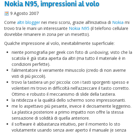
Nokia N95, impressioni al volo
Informazioni sul blog
9 Agosto 2007
Contatti
Come
altri blogger
nei mesi scorsi, grazie all’iniziativa di
Nokia
mi
trovo tra le mani un interessante
Nokia N95
(il telefono cellulare
Varie
dovrebbe rimanere in zona per un mesetto).
Cookie
Qualche impressione al volo, inevitabilmente superficiale:
niente pornografia per geek con foto di
unboxing
, visto che la
scatola è già stata aperta da altri (ma tutto il materiale è in
condizioni perfette).
l’alimentatore è veramente minuscolo (credo di non averne
visti di più piccoli).
trovo la tastiera un po’ piccola: con i tasti sporgenti spesso e
volentieri mi trovo in difficoltà nell’azzeccare il tasto corretto.
Ottimo e robusto il meccanismo di slide della tastiera.
la nitidezza e la qualità dello schermo sono impressionanti.
me lo aspettavo più pesante, invece è decisamente leggerino.
La plastica posteriore a primo impatto non offre la stessa
sensazione di solidità di quella anteriore.
il software è abbastanza intuitivo, per il momento lo sto
volutamente usando senza aver aperto il manuale (e senza