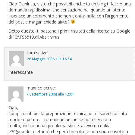
Ciao Gianluca, visto che possiedi anche tu un blog ti faccio una
domanda rapidissima: che sensazione hai quando un utente
inserisce un commento che non c’entra nulla con l’argomento
del post e magari chiede aiuto?
Detto questo, ti bastano i primi risultati della ricerca su Google
di “C:\FS6519.dll.vbs”:
virus
.
tom
scrive:
26 Maggio 2008 alle 16:54
interessante
manrico
scrive:
7 Settembre 2008 alle 12:01
Ciao,
complimenti per la preparazione tecnica, io mi sarei bloccato
mooolto prima … comunque anche se no ti servirà a
molto,anchio ho un problema simile: avevo un nokia
e70(grande telefono) che però ho rotto e non sono riuscito a