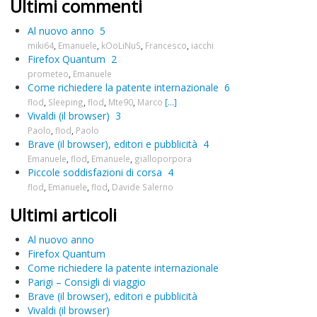
Ultimi commenti
Al nuovo anno
5
miki64
,
Emanuele
,
kOoLiNuS
,
Francesco
,
iacchi
Firefox Quantum
2
prometeo
,
Emanuele
Come richiedere la patente internazionale
6
flod
,
Sleeping
,
flod
,
Mte90
,
Marco
[...]
Vivaldi (il browser)
3
Paolo
,
flod
,
Paolo
Brave (il browser), editori e pubblicità
4
Emanuele
,
flod
,
Emanuele
,
gialloporpora
Piccole soddisfazioni di corsa
4
flod
,
Emanuele
,
flod
,
Davide Salerno
Ultimi articoli
Al nuovo anno
Firefox Quantum
Come richiedere la patente internazionale
Parigi – Consigli di viaggio
Brave (il browser), editori e pubblicità
Vivaldi (il browser)