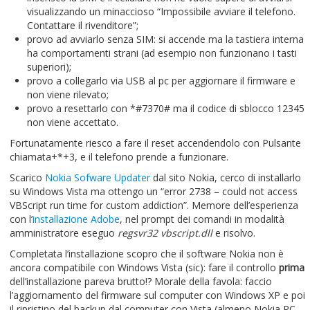
visualizzando un minaccioso “Impossibile avviare il telefono.
Contattare il rivenditore”;
provo ad avviarlo senza SIM: si accende ma la tastiera interna
ha comportamenti strani (ad esempio non funzionano i tasti
superiori);
provo a collegarlo via USB al pc per aggiornare il firmware e
non viene rilevato;
provo a resettarlo con *#7370# ma il codice di sblocco 12345
non viene accettato.
Fortunatamente riesco a fare il reset accendendolo con Pulsante
chiamata+*+3, e il telefono prende a funzionare.
Scarico
Nokia Sofware Updater
dal sito Nokia, cerco di installarlo
su Windows Vista ma ottengo un “error 2738 – could not access
VBScript run time for custom addiction”. Memore dell’esperienza
con l’
installazione Adobe
, nel prompt dei comandi in modalità
amministratore eseguo
regsvr32 vbscript.dll
e risolvo.
Completata l’installazione scopro che il software Nokia non è
ancora compatibile con Windows Vista (sic): fare il controllo
prima
dell’installazione pareva brutto!? Morale della favola: faccio
l’aggiornamento del firmware sul computer con Windows XP e poi
il ripristino del backup dal computer con Vista (almeno Nokia PC