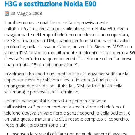
H3G e sostituzione Nokia E90
Informazioni sul blog
23 Maggio 2008
Contatti
Il problema nasce qualche mese fa: improvvisamente
dall’ufficio/casa diventa impossibile utilizzare il Nokia E90. Per la
Varie
maggior parte del tempo il telefono non rileva alcuna copertura,
né 3G né roaming su TIM, quando per 6 mesi non ha mai avuto
Cookie
problemi e, nella stessa posizione, un vecchio Siemens ME45 con
scheda TIM funziona tranquillamente. In alcuni casi la copertura 3G
rilevata è perfetta ma quando cerchi di telefonare ottieni un breve
quanto inutile “Errore di connessione”.
Inizialmente ho aperto una pratica in assistenza per verificare la
copertura: nessun problema rilevato in zona. A quel punto
rimangono due strade: sostituire la USIM (fatto all’inizio della
settimana) e poi sostituire il terminale.
Ieri mattina sono stato contattato per ben due volte
dall’assistenza 3 per concordare la sostituzione del telefono: il
telefono doveva arrivare nero e senza coperchio della batteria, è
arrivato questa mattina alle 9.30 rosso e completo di coperchio.
Poco male, i problemi sono altri:
inserisco la SIM e il cellulare non ne vuole sapere di avviarsi