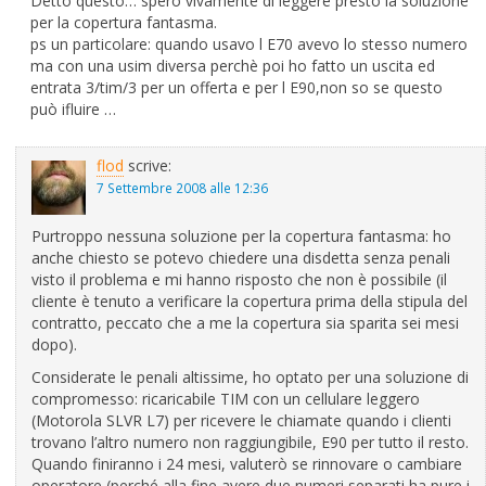
Detto questo… spero vivamente di leggere presto la soluzione
per la copertura fantasma.
ps un particolare: quando usavo l E70 avevo lo stesso numero
ma con una usim diversa perchè poi ho fatto un uscita ed
entrata 3/tim/3 per un offerta e per l E90,non so se questo
può ifluire …
flod
scrive:
7 Settembre 2008 alle 12:36
Purtroppo nessuna soluzione per la copertura fantasma: ho
anche chiesto se potevo chiedere una disdetta senza penali
visto il problema e mi hanno risposto che non è possibile (il
cliente è tenuto a verificare la copertura prima della stipula del
contratto, peccato che a me la copertura sia sparita sei mesi
dopo).
Considerate le penali altissime, ho optato per una soluzione di
compromesso: ricaricabile TIM con un cellulare leggero
(Motorola SLVR L7) per ricevere le chiamate quando i clienti
trovano l’altro numero non raggiungibile, E90 per tutto il resto.
Quando finiranno i 24 mesi, valuterò se rinnovare o cambiare
operatore (perché alla fine avere due numeri separati ha pure i