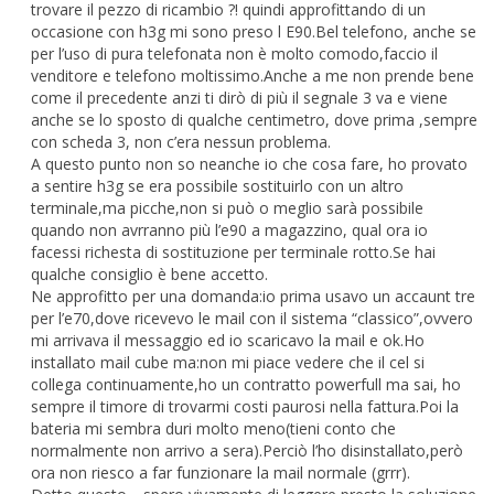
trovare il pezzo di ricambio ?! quindi approfittando di un
occasione con h3g mi sono preso l E90.Bel telefono, anche se
per l’uso di pura telefonata non è molto comodo,faccio il
venditore e telefono moltissimo.Anche a me non prende bene
come il precedente anzi ti dirò di più il segnale 3 va e viene
anche se lo sposto di qualche centimetro, dove prima ,sempre
con scheda 3, non c’era nessun problema.
A questo punto non so neanche io che cosa fare, ho provato
a sentire h3g se era possibile sostituirlo con un altro
terminale,ma picche,non si può o meglio sarà possibile
quando non avrranno più l’e90 a magazzino, qual ora io
facessi richesta di sostituzione per terminale rotto.Se hai
qualche consiglio è bene accetto.
Ne approfitto per una domanda:io prima usavo un accaunt tre
per l’e70,dove ricevevo le mail con il sistema “classico”,ovvero
mi arrivava il messaggio ed io scaricavo la mail e ok.Ho
installato mail cube ma:non mi piace vedere che il cel si
collega continuamente,ho un contratto powerfull ma sai, ho
sempre il timore di trovarmi costi paurosi nella fattura.Poi la
bateria mi sembra duri molto meno(tieni conto che
normalmente non arrivo a sera).Perciò l’ho disinstallato,però
ora non riesco a far funzionare la mail normale (grrr).