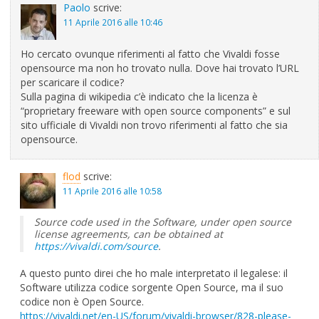
Paolo
scrive:
11 Aprile 2016 alle 10:46
Ho cercato ovunque riferimenti al fatto che Vivaldi fosse
opensource ma non ho trovato nulla. Dove hai trovato l’URL
per scaricare il codice?
Sulla pagina di wikipedia c’è indicato che la licenza è
“proprietary freeware with open source components” e sul
sito ufficiale di Vivaldi non trovo riferimenti al fatto che sia
opensource.
flod
scrive:
11 Aprile 2016 alle 10:58
Source code used in the Software, under open source
license agreements, can be obtained at
https://vivaldi.com/source
.
A questo punto direi che ho male interpretato il legalese: il
Software utilizza codice sorgente Open Source, ma il suo
codice non è Open Source.
https://vivaldi.net/en-US/forum/vivaldi-browser/828-please-