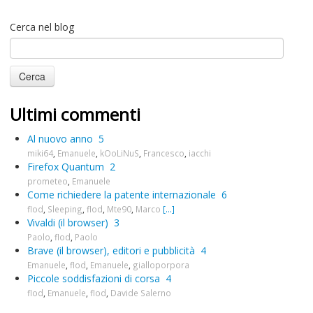
Cerca nel blog
Ultimi commenti
Al nuovo anno
5
miki64
,
Emanuele
,
kOoLiNuS
,
Francesco
,
iacchi
Firefox Quantum
2
prometeo
,
Emanuele
Come richiedere la patente internazionale
6
flod
,
Sleeping
,
flod
,
Mte90
,
Marco
[...]
Vivaldi (il browser)
3
Paolo
,
flod
,
Paolo
Brave (il browser), editori e pubblicità
4
Emanuele
,
flod
,
Emanuele
,
gialloporpora
Piccole soddisfazioni di corsa
4
flod
,
Emanuele
,
flod
,
Davide Salerno