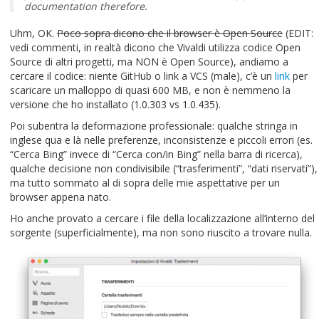
documentation therefore.
Uhm, OK.
Poco sopra dicono che il browser è Open Source
(EDIT:
vedi commenti, in realtà dicono che Vivaldi utilizza codice Open
Source di altri progetti, ma NON è Open Source), andiamo a
cercare il codice: niente GitHub o link a VCS (male), c’è un
link
per
scaricare un malloppo di quasi 600 MB, e non è nemmeno la
versione che ho installato (1.0.303 vs 1.0.435).
Poi subentra la deformazione professionale: qualche stringa in
inglese qua e là nelle preferenze, inconsistenze e piccoli errori (es.
“Cerca Bing” invece di “Cerca con/in Bing” nella barra di ricerca),
qualche decisione non condivisibile (“trasferimenti”, “dati riservati”),
ma tutto sommato al di sopra delle mie aspettative per un
browser appena nato.
Ho anche provato a cercare i file della localizzazione all’interno del
sorgente (superficialmente), ma non sono riuscito a trovare nulla.