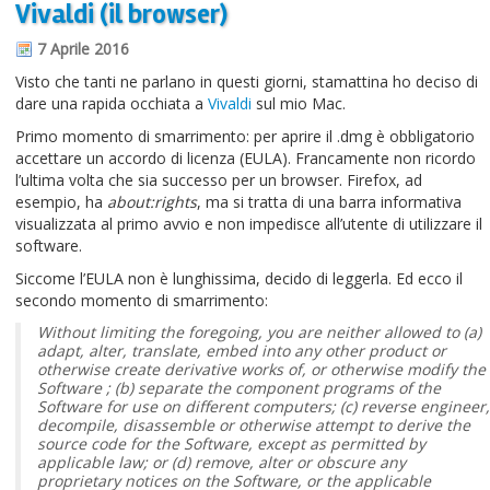
Vivaldi (il browser)
Informazioni sul blog
7 Aprile 2016
Contatti
Visto che tanti ne parlano in questi giorni, stamattina ho deciso di
dare una rapida occhiata a
Vivaldi
sul mio Mac.
Varie
Primo momento di smarrimento: per aprire il .dmg è obbligatorio
Cookie
accettare un accordo di licenza (EULA). Francamente non ricordo
l’ultima volta che sia successo per un browser. Firefox, ad
esempio, ha
about:rights
, ma si tratta di una barra informativa
visualizzata al primo avvio e non impedisce all’utente di utilizzare il
software.
Siccome l’EULA non è lunghissima, decido di leggerla. Ed ecco il
secondo momento di smarrimento:
Without limiting the foregoing, you are neither allowed to (a)
adapt, alter, translate, embed into any other product or
otherwise create derivative works of, or otherwise modify the
Software ; (b) separate the component programs of the
Software for use on different computers; (c) reverse engineer,
decompile, disassemble or otherwise attempt to derive the
source code for the Software, except as permitted by
applicable law; or (d) remove, alter or obscure any
proprietary notices on the Software, or the applicable