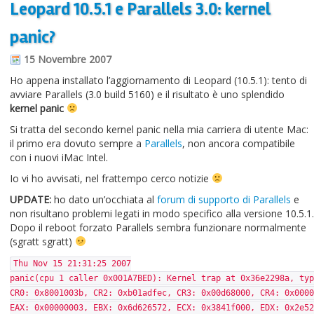
Leopard 10.5.1 e Parallels 3.0: kernel
Informazioni sul blog
panic?
Contatti
15 Novembre 2007
Varie
Ho appena installato l’aggiornamento di Leopard (10.5.1): tento di
avviare Parallels (3.0 build 5160) e il risultato è uno splendido
Cookie
kernel panic
Si tratta del secondo kernel panic nella mia carriera di utente Mac:
il primo era dovuto sempre a
Parallels
, non ancora compatibile
con i nuovi iMac Intel.
Io vi ho avvisati, nel frattempo cerco notizie
UPDATE:
ho dato un’occhiata al
forum di supporto di Parallels
e
non risultano problemi legati in modo specifico alla versione 10.5.1.
Dopo il reboot forzato Parallels sembra funzionare normalmente
(sgratt sgratt)
Thu Nov 15 21:31:25 2007
panic(cpu 1 caller 0x001A7BED): Kernel trap at 0x36e2298a, ty
CR0: 0x8001003b, CR2: 0xb01adfec, CR3: 0x00d68000, CR4: 0x0000
EAX: 0x00000003, EBX: 0x6d626572, ECX: 0x3841f000, EDX: 0x2e52