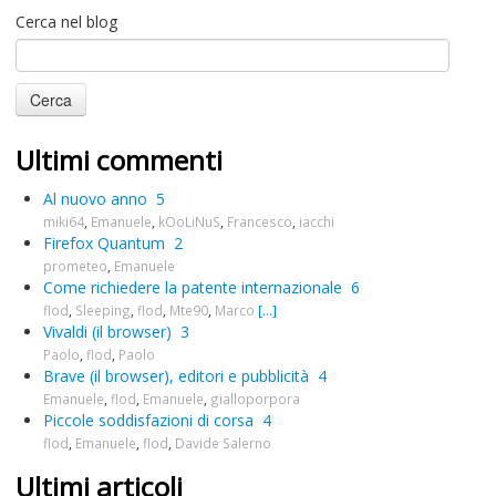
Cerca nel blog
Ultimi commenti
Al nuovo anno
5
miki64
,
Emanuele
,
kOoLiNuS
,
Francesco
,
iacchi
Firefox Quantum
2
prometeo
,
Emanuele
Come richiedere la patente internazionale
6
flod
,
Sleeping
,
flod
,
Mte90
,
Marco
[...]
Vivaldi (il browser)
3
Paolo
,
flod
,
Paolo
Brave (il browser), editori e pubblicità
4
Emanuele
,
flod
,
Emanuele
,
gialloporpora
Piccole soddisfazioni di corsa
4
flod
,
Emanuele
,
flod
,
Davide Salerno
Ultimi articoli