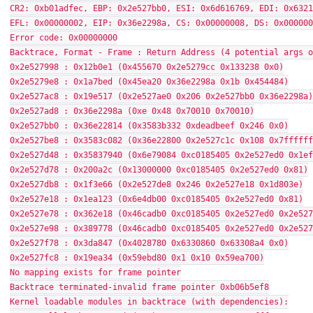
CR2: 0xb01adfec, EBP: 0x2e527bb0, ESI: 0x6d616769, EDI: 0x6321
EFL: 0x00000002, EIP: 0x36e2298a, CS: 0x00000008, DS: 0x000000
Error code: 0x00000000
Backtrace, Format - Frame : Return Address (4 potential args o
0x2e527998 : 0x12b0e1 (0x455670 0x2e5279cc 0x133238 0x0)
0x2e5279e8 : 0x1a7bed (0x45ea20 0x36e2298a 0x1b 0x454484)
0x2e527ac8 : 0x19e517 (0x2e527ae0 0x206 0x2e527bb0 0x36e2298a)
0x2e527ad8 : 0x36e2298a (0xe 0x48 0x70010 0x70010)
0x2e527bb0 : 0x36e22814 (0x3583b332 0xdeadbeef 0x246 0x0)
0x2e527be8 : 0x3583c082 (0x36e22800 0x2e527c1c 0x108 0x7ffffff
0x2e527d48 : 0x35837940 (0x6e79084 0xc0185405 0x2e527ed0 0x1ef
0x2e527d78 : 0x200a2c (0x13000000 0xc0185405 0x2e527ed0 0x81)
0x2e527db8 : 0x1f3e66 (0x2e527de8 0x246 0x2e527e18 0x1d803e)
0x2e527e18 : 0x1ea123 (0x6e4db00 0xc0185405 0x2e527ed0 0x81)
0x2e527e78 : 0x362e18 (0x46cadb0 0xc0185405 0x2e527ed0 0x2e527
0x2e527e98 : 0x389778 (0x46cadb0 0xc0185405 0x2e527ed0 0x2e527
0x2e527f78 : 0x3da847 (0x4028780 0x6330860 0x63308a4 0x0)
0x2e527fc8 : 0x19ea34 (0x59ebd80 0x1 0x10 0x59ea700)
No mapping exists for frame pointer
Backtrace terminated-invalid frame pointer 0xb06b5ef8
Kernel loadable modules in backtrace (with dependencies):