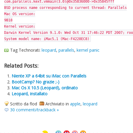
com.parallels.kext.vmmain(3.0)@0x35836000->0x35845fff
BSD process name corresponding to current thread: Parallels
Mac OS version:
9B18
Kernel version:
Darwin Kernel Version 9.1.0: Wed Oct 31 17:46:22 PDT 2007; roo
System model name: iMac5,1 (Mac-F4228EC8)
Tag Technorati:
leopard
,
parallels
,
kernel panic
Related Posts:
Niente XP a 64bit su iMac con Parallels
BootCamp? No grazie ;-)
Mac Os X 10.5 (Leopard), ordinato
Leopard, installato
Scritto da flod
Archiviato in
apple
,
leopard
30 commenti/trackback »