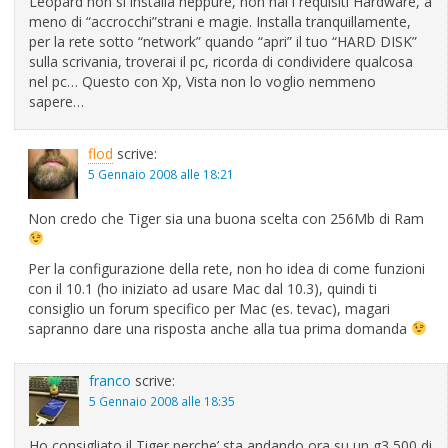
Leopard non si installa neppure, non hai i requisiti Hardware, a
meno di “accrocchi”strani e magie. Installa tranquillamente,
per la rete sotto “network” quando “apri” il tuo “HARD DISK”
sulla scrivania, troverai il pc, ricorda di condividere qualcosa
nel pc… Questo con Xp, Vista non lo voglio nemmeno
sapere…
flod
scrive:
5 Gennaio 2008 alle 18:21
Non credo che Tiger sia una buona scelta con 256Mb di Ram
Per la configurazione della rete, non ho idea di come funzioni
con il 10.1 (ho iniziato ad usare Mac dal 10.3), quindi ti
consiglio un forum specifico per Mac (es. tevac), magari
sapranno dare una risposta anche alla tua prima domanda
franco
scrive:
5 Gennaio 2008 alle 18:35
Ho consigliato il Tiger perche’ sta andando ora su un g3 500 di