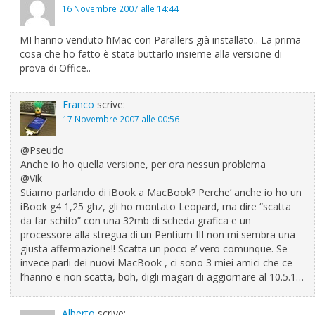
16 Novembre 2007 alle 14:44
MI hanno venduto l’iMac con Parallers già installato.. La prima
cosa che ho fatto è stata buttarlo insieme alla versione di
prova di Office..
Franco
scrive:
17 Novembre 2007 alle 00:56
@Pseudo
Anche io ho quella versione, per ora nessun problema
@Vik
Stiamo parlando di iBook a MacBook? Perche’ anche io ho un
iBook g4 1,25 ghz, gli ho montato Leopard, ma dire “scatta
da far schifo” con una 32mb di scheda grafica e un
processore alla stregua di un Pentium III non mi sembra una
giusta affermazione!! Scatta un poco e’ vero comunque. Se
invece parli dei nuovi MacBook , ci sono 3 miei amici che ce
l’hanno e non scatta, boh, digli magari di aggiornare al 10.5.1…
Alberto
scrive: