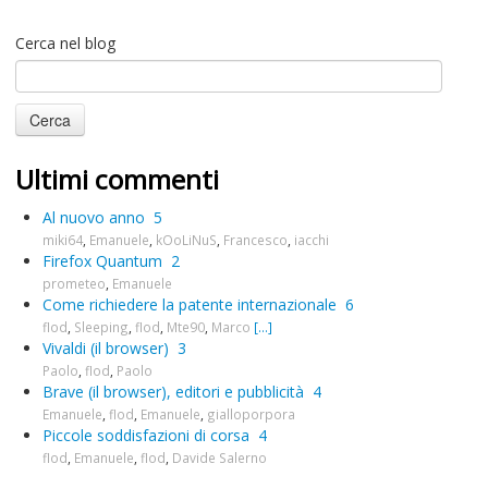
Cerca nel blog
Ultimi commenti
Al nuovo anno
5
miki64
,
Emanuele
,
kOoLiNuS
,
Francesco
,
iacchi
Firefox Quantum
2
prometeo
,
Emanuele
Come richiedere la patente internazionale
6
flod
,
Sleeping
,
flod
,
Mte90
,
Marco
[...]
Vivaldi (il browser)
3
Paolo
,
flod
,
Paolo
Brave (il browser), editori e pubblicità
4
Emanuele
,
flod
,
Emanuele
,
gialloporpora
Piccole soddisfazioni di corsa
4
flod
,
Emanuele
,
flod
,
Davide Salerno