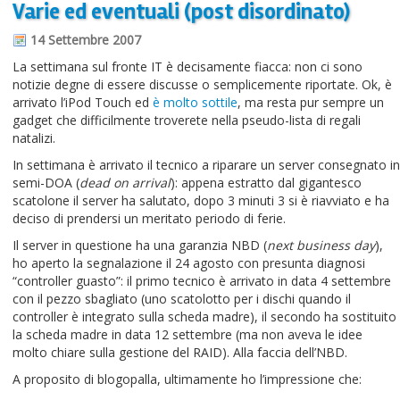
Varie ed eventuali (post disordinato)
Informazioni sul blog
14 Settembre 2007
Contatti
La settimana sul fronte IT è decisamente fiacca: non ci sono
notizie degne di essere discusse o semplicemente riportate. Ok, è
Varie
arrivato l’iPod Touch ed
è molto sottile
, ma resta pur sempre un
gadget che difficilmente troverete nella pseudo-lista di regali
Cookie
natalizi.
In settimana è arrivato il tecnico a riparare un server consegnato in
semi-DOA (
dead on arrival
): appena estratto dal gigantesco
scatolone il server ha salutato, dopo 3 minuti 3 si è riavviato e ha
deciso di prendersi un meritato periodo di ferie.
Il server in questione ha una garanzia NBD (
next business day
),
ho aperto la segnalazione il 24 agosto con presunta diagnosi
“controller guasto”: il primo tecnico è arrivato in data 4 settembre
con il pezzo sbagliato (uno scatolotto per i dischi quando il
controller è integrato sulla scheda madre), il secondo ha sostituito
la scheda madre in data 12 settembre (ma non aveva le idee
molto chiare sulla gestione del RAID). Alla faccia dell’NBD.
A proposito di blogopalla, ultimamente ho l’impressione che: