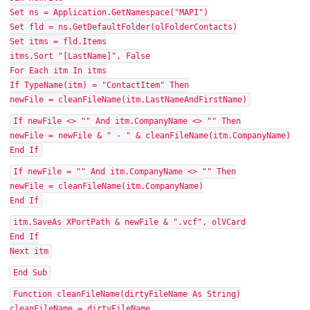
Set ns = Application.GetNamespace("MAPI")
Set fld = ns.GetDefaultFolder(olFolderContacts)
Set itms = fld.Items
itms.Sort "[LastName]", False
For Each itm In itms
If TypeName(itm) = "ContactItem" Then
newFile = cleanFileName(itm.LastNameAndFirstName)
If newFile <> "" And itm.CompanyName <> "" Then
newFile = newFile & " - " & cleanFileName(itm.CompanyName)
End If
If newFile = "" And itm.CompanyName <> "" Then
newFile = cleanFileName(itm.CompanyName)
End If
itm.SaveAs XPortPath & newFile & ".vcf", olVCard
End If
Next itm
End Sub
Function cleanFileName(dirtyFileName As String)
cleanFileName = dirtyFileName