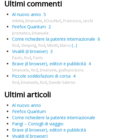
Ultimi commenti
Al nuovo anno
5
miki64
,
Emanuele
,
kOoLiNuS
,
Francesco
,
iacchi
Firefox Quantum
2
prometeo
,
Emanuele
Come richiedere la patente internazionale
6
flod
,
Sleeping
,
flod
,
Mte90
,
Marco
[...]
Vivaldi (il browser)
3
Paolo
,
flod
,
Paolo
Brave (il browser), editori e pubblicità
4
Emanuele
,
flod
,
Emanuele
,
gialloporpora
Piccole soddisfazioni di corsa
4
flod
,
Emanuele
,
flod
,
Davide Salerno
Ultimi articoli
Al nuovo anno
Firefox Quantum
Come richiedere la patente internazionale
Parigi – Consigli di viaggio
Brave (il browser), editori e pubblicità
Vivaldi (il browser)