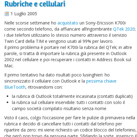
Rubriche e cellulari
Informazioni sul blog
1 Luglio 2005
Contatti
Nelle scorse settimane ho
acquistato
un Sony-Ericsson K700i
come secondo telefono, da affiancare all’ingombrante
QTek 2020
;
Varie
i due telefoni utilizzano lo stesso numero attraverso il servizio
Twin Card della TIM e vengono usati al 99% per lavoro.
Cookie
Il primo problema è portare nel K700i la rubrica del QTek; in altre
parole, si tratta di importare la rubrica già presente in Outlook
2002 nel cellulare e poi recuperare i contatti in Address Book sul
Mac.
Il primo tentativo ha dato risultati poco lusinghieri: ho
sincronizzato il cellulare con Outlook e la
pessima chiave
BlueTooth
, ritrovandomi con:
la rubrica di Outlook totalmente incasinata (contatti duplicati)
la rubrica sul cellulare inservibile: tutti i contatti con solo il
campo società compilato risultano senza nome
Visto il caos, colgo l’occasione per fare le pulizie di primavera nella
rubrica e decido di cancellare tutti i contatti dal telefono per
ripartire da zero: mi viene richiesto un codice blocco del telefonino,
che però non trovo da nessuna parte. Sfidando la sorte, inserisco il