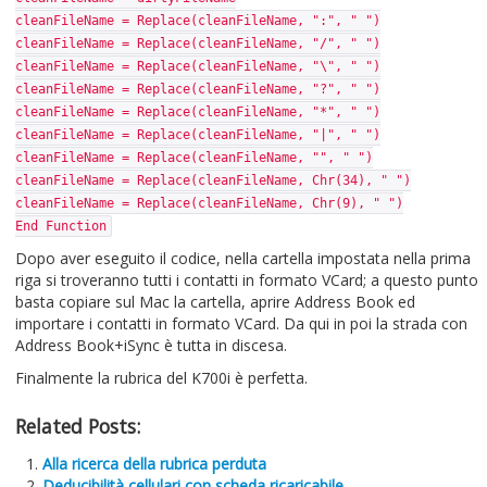
cleanFileName = Replace(cleanFileName, ":", " ")
cleanFileName = Replace(cleanFileName, "/", " ")
cleanFileName = Replace(cleanFileName, "\", " ")
cleanFileName = Replace(cleanFileName, "?", " ")
cleanFileName = Replace(cleanFileName, "*", " ")
cleanFileName = Replace(cleanFileName, "|", " ")
cleanFileName = Replace(cleanFileName, "", " ")
cleanFileName = Replace(cleanFileName, Chr(34), " ")
cleanFileName = Replace(cleanFileName, Chr(9), " ")
End Function
Dopo aver eseguito il codice, nella cartella impostata nella prima
riga si troveranno tutti i contatti in formato VCard; a questo punto
basta copiare sul Mac la cartella, aprire Address Book ed
importare i contatti in formato VCard. Da qui in poi la strada con
Address Book+iSync è tutta in discesa.
Finalmente la rubrica del K700i è perfetta.
Related Posts:
Alla ricerca della rubrica perduta
Deducibilità cellulari con scheda ricaricabile