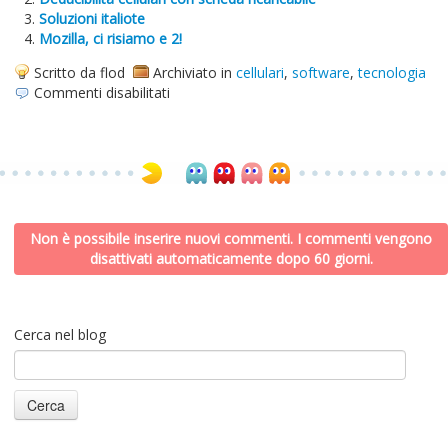
Soluzioni italiote
Mozilla, ci risiamo e 2!
Scritto da flod
Archiviato in
cellulari
,
software
,
tecnologia
su
Commenti disabilitati
Rubriche
e
cellulari
Non è possibile inserire nuovi commenti. I commenti vengono
disattivati automaticamente dopo 60 giorni.
Cerca nel blog