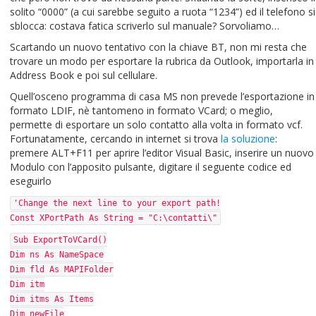
solito “0000” (a cui sarebbe seguito a ruota “1234”) ed il telefono si
sblocca: costava fatica scriverlo sul manuale? Sorvoliamo…
Scartando un nuovo tentativo con la chiave BT, non mi resta che
trovare un modo per esportare la rubrica da Outlook, importarla in
Address Book e poi sul cellulare.
Quell’osceno programma di casa MS non prevede l’esportazione in
formato LDIF, nè tantomeno in formato VCard; o meglio,
permette di esportare un solo contatto alla volta in formato vcf.
Fortunatamente, cercando in internet si trova
la soluzione
:
premere ALT+F11 per aprire l’editor Visual Basic, inserire un nuovo
Modulo con l’apposito pulsante, digitare il seguente codice ed
eseguirlo
'Change the next line to your export path!
Const XPortPath As String = "C:\contatti\"
Sub ExportToVCard()
Dim ns As NameSpace
Dim fld As MAPIFolder
Dim itm
Dim itms As Items
Dim newFile