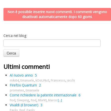
Non è possibile inserire nuovi commenti. I commenti vengono
disattivati automaticamente dopo 60 giorni.
Cerca nel blog
Ultimi commenti
Al nuovo anno
5
miki64
,
Emanuele
,
kOoLiNuS
,
Francesco
,
iacchi
Firefox Quantum
2
prometeo
,
Emanuele
Come richiedere la patente internazionale
6
flod
,
Sleeping
,
flod
,
Mte90
,
Marco
[...]
Vivaldi (il browser)
3
Paolo
,
flod
,
Paolo