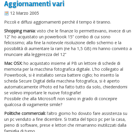
Aggiornamenti vari
Informazioni sul blog
12 Marzo 2005
Contatti
Piccoli e diffusi aggiornamenti perchè il tempo è tiranno.
Varie
Shopping mania:
visto che le finanze lo permettevano, invece di un
12” ho acquistato un powerbook 15” combo di cui sono
Cookie
felicissimo; alla fine la notevole risoluzione dello schermo e la
possibilità di aumentare la ram (ne ha 1,5 GB) mi hanno convinto a
rinunciare alla leggerezza del 12”
Mac OSX:
ho acquistato insieme al PB un lettore di schede di
memoria per la macchina fotografica digitale. L’ho collegato al
Powerbook, si è installato senza battere ciglio; ho inserito la
scheda Secure Digital della macchina fotografica, si è aperto
automaticamente iPhoto ed ha fatto tutto da solo, chiedendomi
se volevo importare le nuove fotografie!
Possibile che alla Microsoft non siano in grado di concepire
qualcosa di vagamente simile?
Politiche commerciali:
l’altro giorno ho dovuto fare assistenza su
un pc venduto a fine dicembre. Si tratta del tipico pc per la casa,
pieno di software, prese e lettori che rimarranno inutilizzati dalla
famiglia di turno.