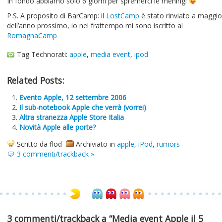
In fondo abbiamo solo 6 giorni per spremerci le meningi
P.S. A proposito di BarCamp: il
LostCamp
è stato rinviato a maggio
dell’anno prossimo, io nel frattempo mi sono iscritto al
RomagnaCamp
Tag Technorati:
apple
,
media event
,
ipod
Related Posts:
Evento Apple, 12 settembre 2006
Il sub-notebook Apple che verrà (vorrei)
Altra stranezza Apple Store Italia
Novità Apple alle porte?
Scritto da flod
Archiviato in
apple
,
iPod
,
rumors
3 commenti/trackback »
3 commenti/trackback a “Media event Apple il 5