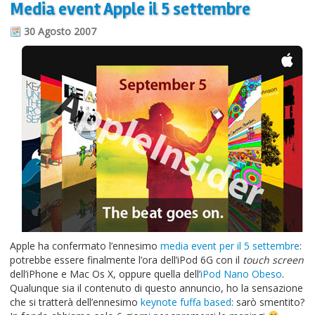
Media event Apple il 5 settembre
Informazioni sul blog
30 Agosto 2007
Contatti
Varie
Cookie
Apple ha confermato l’ennesimo
media event per il 5 settembre
:
potrebbe essere finalmente l’ora dell’iPod 6G con il
touch screen
dell’iPhone e Mac Os X, oppure quella dell’
iPod Nano Obeso
.
Qualunque sia il contenuto di questo annuncio, ho la sensazione
che si tratterà dell’ennesimo
keynote fuffa based
: sarò smentito?