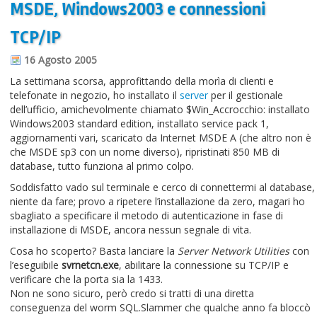
MSDE, Windows2003 e connessioni
Informazioni sul blog
TCP/IP
Contatti
16 Agosto 2005
Varie
La settimana scorsa, approfittando della morìa di clienti e
telefonate in negozio, ho installato il
server
per il gestionale
Cookie
dell’ufficio, amichevolmente chiamato $Win_Accrocchio: installato
Windows2003 standard edition, installato service pack 1,
aggiornamenti vari, scaricato da Internet MSDE A (che altro non è
che MSDE sp3 con un nome diverso), ripristinati 850 MB di
database, tutto funziona al primo colpo.
Soddisfatto vado sul terminale e cerco di connettermi al database,
niente da fare; provo a ripetere l’installazione da zero, magari ho
sbagliato a specificare il metodo di autenticazione in fase di
installazione di MSDE, ancora nessun segnale di vita.
Cosa ho scoperto? Basta lanciare la
Server Network Utilities
con
l’eseguibile
svrnetcn.exe
, abilitare la connessione su TCP/IP e
verificare che la porta sia la 1433.
Non ne sono sicuro, però credo si tratti di una diretta
conseguenza del worm SQL.Slammer che qualche anno fa bloccò