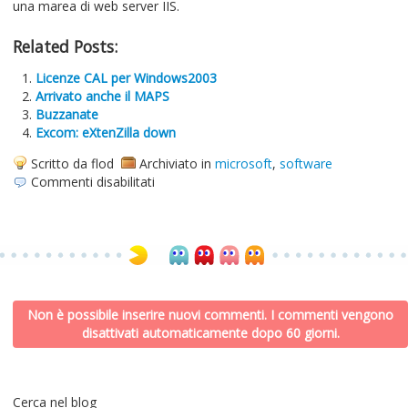
una marea di web server IIS.
Related Posts:
Licenze CAL per Windows2003
Arrivato anche il MAPS
Buzzanate
Excom: eXtenZilla down
Scritto da flod
Archiviato in
microsoft
,
software
su
Commenti disabilitati
MSDE,
Windows2003
e
connessioni
TCP/IP
Non è possibile inserire nuovi commenti. I commenti vengono
disattivati automaticamente dopo 60 giorni.
Cerca nel blog