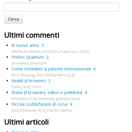
Ultimi commenti
Al nuovo anno
5
miki64
,
Emanuele
,
kOoLiNuS
,
Francesco
,
iacchi
Firefox Quantum
2
prometeo
,
Emanuele
Come richiedere la patente internazionale
6
flod
,
Sleeping
,
flod
,
Mte90
,
Marco
[...]
Vivaldi (il browser)
3
Paolo
,
flod
,
Paolo
Brave (il browser), editori e pubblicità
4
Emanuele
,
flod
,
Emanuele
,
gialloporpora
Piccole soddisfazioni di corsa
4
flod
,
Emanuele
,
flod
,
Davide Salerno
Ultimi articoli