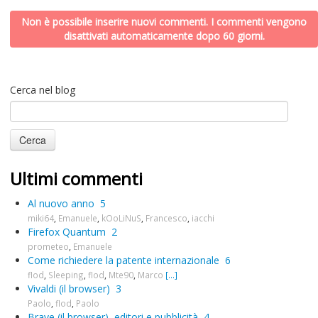
Non è possibile inserire nuovi commenti. I commenti vengono
disattivati automaticamente dopo 60 giorni.
Cerca nel blog
Ultimi commenti
Al nuovo anno
5
miki64
,
Emanuele
,
kOoLiNuS
,
Francesco
,
iacchi
Firefox Quantum
2
prometeo
,
Emanuele
Come richiedere la patente internazionale
6
flod
,
Sleeping
,
flod
,
Mte90
,
Marco
[...]
Vivaldi (il browser)
3
Paolo
,
flod
,
Paolo
Brave (il browser), editori e pubblicità
4