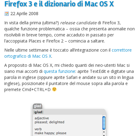
Firefox 3 e il dizionario di Mac OS X
Informazioni sul blog
22 Aprile 2008
Contatti
In vista della prima (ultima?)
release candidate
di Firefox 3,
qualche funzione problematica – ossia che presenta anomalie non
Varie
risolvibili in breve tempo, come accaduto in passato per
l’accoppiata Places e Firefox 2 – comincia a saltare.
Cookie
Nelle ultime settimane è toccato all’integrazione con il
correttore
ortografico di Mac OS X
.
A proposito di Mac OS X, mi chiedo quanti dei neo-utenti Mac si
siano mai accorti di
questa funzione
: aprite TextEdit e digitate una
parola in inglese (oppure aprite Safari e andate su un sito in lingua
inglese), posizionate il puntatore del mouse sopra alla parola e
premete Cmd+CTRL+D