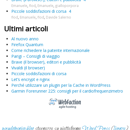
Emanuele
,
flod
,
Emanuele
,
gialloporpora
Piccole soddisfazioni di corsa
4
flod
,
Emanuele
,
flod
,
Davide Salerno
Ultimi articoli
Al nuovo anno
Firefox Quantum
Come richiedere la patente internazionale
Parigi – Consigli di viaggio
Brave (il browser), editori e pubblicità
Vivaldi (il browser)
Piccole soddisfazioni di corsa
Let’s encrypt e nginx
Perché utilizzare un plugin per la Cache in WordPress
Garmin Forerunner 225: consigli per il cardiofrequenzimetro
pseudotecnico:blog
starnazza su piattaforma
WordPress
(
licenza
)