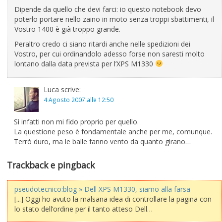
Dipende da quello che devi farci: io questo notebook devo
poterlo portare nello zaino in moto senza troppi sbattimenti, il
Vostro 1400 è già troppo grande.
Peraltro credo ci siano ritardi anche nelle spedizioni dei
Vostro, per cui ordinandolo adesso forse non saresti molto
lontano dalla data prevista per l’XPS M1330
Luca
scrive:
4 Agosto 2007 alle 12:50
Sì infatti non mi fido proprio per quello.
La questione peso è fondamentale anche per me, comunque.
Terrò duro, ma le balle fanno vento da quanto girano…
Trackback e pingback
pseudotecnico:blog » Dell XPS M1330, siamo alla farsa
[...] Oggi ho avuto la malsana idea di controllare la pagina con
lo stato dell’ordine per il tanto atteso Dell…