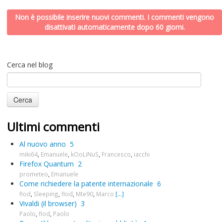
Non è possibile inserire nuovi commenti. I commenti vengono
disattivati automaticamente dopo 60 giorni.
Cerca nel blog
Ultimi commenti
Al nuovo anno
5
miki64
,
Emanuele
,
kOoLiNuS
,
Francesco
,
iacchi
Firefox Quantum
2
prometeo
,
Emanuele
Come richiedere la patente internazionale
6
flod
,
Sleeping
,
flod
,
Mte90
,
Marco
[...]
Vivaldi (il browser)
3
Paolo
,
flod
,
Paolo