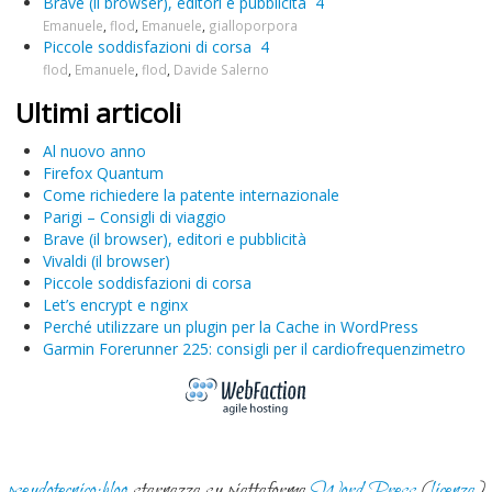
Brave (il browser), editori e pubblicità
4
Emanuele
,
flod
,
Emanuele
,
gialloporpora
Piccole soddisfazioni di corsa
4
flod
,
Emanuele
,
flod
,
Davide Salerno
Ultimi articoli
Al nuovo anno
Firefox Quantum
Come richiedere la patente internazionale
Parigi – Consigli di viaggio
Brave (il browser), editori e pubblicità
Vivaldi (il browser)
Piccole soddisfazioni di corsa
Let’s encrypt e nginx
Perché utilizzare un plugin per la Cache in WordPress
Garmin Forerunner 225: consigli per il cardiofrequenzimetro
pseudotecnico:blog
starnazza su piattaforma
WordPress
(
licenza
)