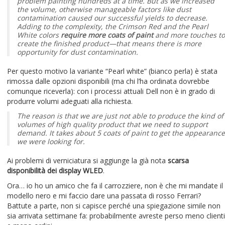
problem painting hundreds at a time. But as we increased
the volume, otherwise manageable factors like dust
contamination caused our successful yields to decrease.
Adding to the complexity, the Crimson Red and the Pearl
White colors
require more coats of paint
and more touches to
create the finished product—that means there is more
opportunity for dust contamination.
Per questo motivo la variante “Pearl white” (bianco perla) è stata
rimossa dalle opzioni disponibili (ma chi l’ha ordinata dovrebbe
comunque riceverla): con i processi attuali Dell non è in grado di
produrre volumi adeguati alla richiesta.
The reason is that we are just not able to produce the kind of
volumes of high quality product that we need to support
demand. It takes about 5 coats of paint to get the appearance
we were looking for.
Ai problemi di verniciatura si aggiunge la già nota
scarsa
disponibilità dei display WLED
.
Ora… io ho un amico che fa il carrozziere, non è che mi mandate il
modello nero e mi faccio dare una passata di rosso Ferrari?
Battute a parte, non si capisce perché una spiegazione simile non
sia arrivata settimane fa: probabilmente avreste perso meno clienti