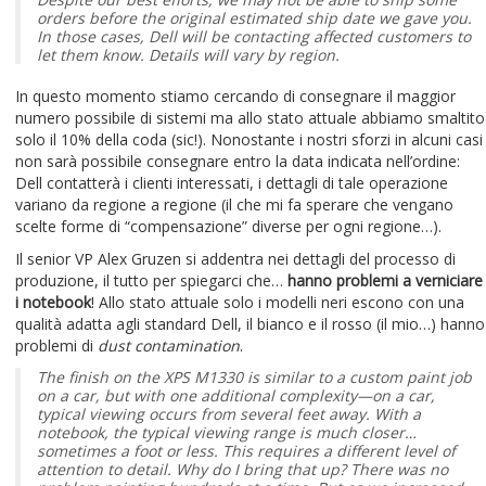
orders before the original estimated ship date we gave you.
In those cases, Dell will be contacting affected customers to
let them know. Details will vary by region.
In questo momento stiamo cercando di consegnare il maggior
numero possibile di sistemi ma allo stato attuale abbiamo smaltito
solo il 10% della coda (sic!). Nonostante i nostri sforzi in alcuni casi
non sarà possibile consegnare entro la data indicata nell’ordine:
Dell contatterà i clienti interessati, i dettagli di tale operazione
variano da regione a regione (il che mi fa sperare che vengano
scelte forme di “compensazione” diverse per ogni regione…).
Il senior VP Alex Gruzen si addentra nei dettagli del processo di
produzione, il tutto per spiegarci che…
hanno problemi a verniciare
i notebook
! Allo stato attuale solo i modelli neri escono con una
qualità adatta agli standard Dell, il bianco e il rosso (il mio…) hanno
problemi di
dust contamination
.
The finish on the XPS M1330 is similar to a custom paint job
on a car, but with one additional complexity—on a car,
typical viewing occurs from several feet away. With a
notebook, the typical viewing range is much closer…
sometimes a foot or less. This requires a different level of
attention to detail. Why do I bring that up? There was no