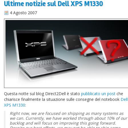
Ultime notizie sul Dell XPS M1330
Informazioni sul blog
4 Agosto 2007
Contatti
Varie
Cookie
Questa notte sul blog Direct2Dell è stato
pubblicato un post
che
chiarisce finalmente la situazione sulle consegne del notebook
Dell
XPS M1330
:
Right now, we are focused on shipping as many systems as
we can. Currently, we have worked through about 10% of our
backlog and will focus on improving this going forward.
Despite our best efforts, we may not be able to ship some