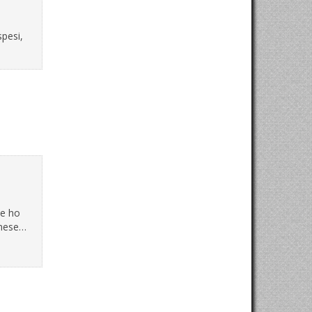
spesi,
te ho
 mese…