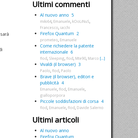
Ultimi commenti
Al nuovo anno
5
miki64
,
Emanuele
,
kOoLiNuS
,
Francesco
,
iacchi
Firefox Quantum
2
 sarà
prometeo
,
Emanuele
Come richiedere la patente
di
internazionale
6
flod
,
Sleeping
,
flod
,
Mte90
,
Marco
[...]
Vivaldi (il browser)
3
Paolo
,
flod
,
Paolo
Brave (il browser), editori e
pubblicità
4
Emanuele
,
flod
,
Emanuele
,
gialloporpora
Piccole soddisfazioni di corsa
4
flod
,
Emanuele
,
flod
,
Davide Salerno
Ultimi articoli
Al nuovo anno
Firefox Quantum