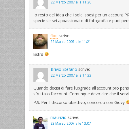
22 Marzo 2007 alle 11:20
Io resto dell’idea che i soldi spesi per un account P
specie se sei appassionato di fotografia e puoi per
flod
scrive:
22 Marzo 2007 alle 11:21
Bstrd
Brivio Stefano
scrive:
22 Marzo 2007 alle 14:33
Quando decisi di fare l’upgrade all’account pro pen
sfruttato l’account. Comunque devo dire che il serv
P.S: Per il discorso obiettivo, concordo con Giovy
maurizio
scrive:
23 Marzo 2007 alle 13:07