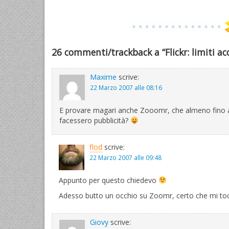
26 commenti/trackback a “Flickr: limiti ac
Maxime
scrive:
22 Marzo 2007 alle 08:16
E provare magari anche Zooomr, che almeno fino a q
facessero pubblicità?
flod
scrive:
22 Marzo 2007 alle 09:48
Appunto per questo chiedevo
Adesso butto un occhio su Zoomr, certo che mi toc
Giovy
scrive: