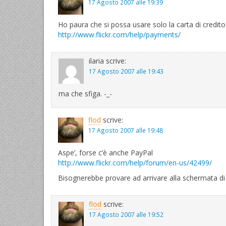
17 Agosto 2007 alle 19:39
Ho paura che si possa usare solo la carta di credit
http://www.flickr.com/help/payments/
ilaria
scrive:
17 Agosto 2007 alle 19:43
ma che sfiga. -_-
flod
scrive:
17 Agosto 2007 alle 19:48
Aspe’, forse c’è anche PayPal
http://www.flickr.com/help/forum/en-us/42499/
Bisognerebbe provare ad arrivare alla schermata 
flod
scrive:
17 Agosto 2007 alle 19:52