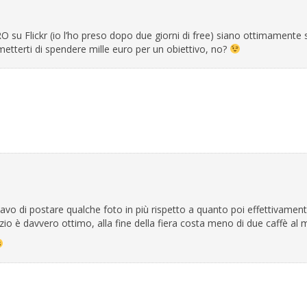
RO su Flickr (io l’ho preso dopo due giorni di free) siano ottimamente 
metterti di spendere mille euro per un obiettivo, no?
savo di postare qualche foto in più rispetto a quanto poi effettivamen
izio è davvero ottimo, alla fine della fiera costa meno di due caffè al