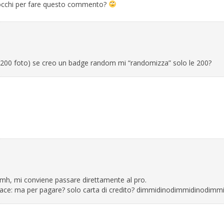
rlocchi per fare questo commento?
i 200 foto) se creo un badge random mi “randomizza” solo le 200?
. mh, mi conviene passare direttamente al pro.
piace: ma per pagare? solo carta di credito? dimmidinodimmidinodimm