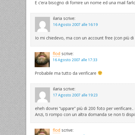
E c’era bisogno di fornire un nome ed una mail fa
ilaria
scrive:
16 Agosto 2007 alle 16:19
Io mi chiedevo, ma con un account free (con più d
flod
scrive:
16 Agosto 2007 alle 17:33
Probabile ma tutto da verificare
ilaria
scrive:
17 Agosto 2007 alle 19:23
eheh dovrei “uppare” più di 200 foto per verificare.
Anzi, ti rompo con un altra domanda se non ti dis
flod
scrive: