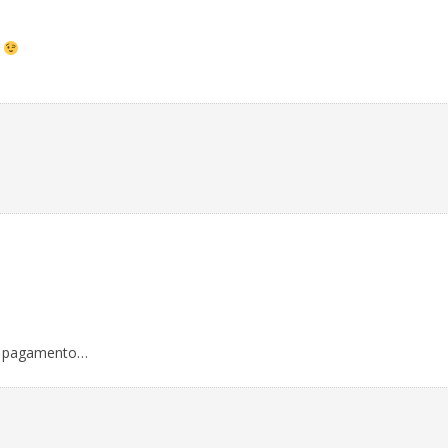
o
di pagamento…