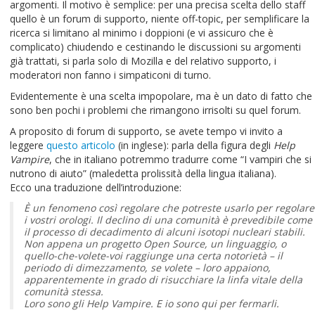
argomenti. Il motivo è semplice: per una precisa scelta dello staff
quello è un forum di supporto, niente off-topic, per semplificare la
ricerca si limitano al minimo i doppioni (e vi assicuro che è
complicato) chiudendo e cestinando le discussioni su argomenti
già trattati, si parla solo di Mozilla e del relativo supporto, i
moderatori non fanno i simpaticoni di turno.
Evidentemente è una scelta impopolare, ma è un dato di fatto che
sono ben pochi i problemi che rimangono irrisolti su quel forum.
A proposito di forum di supporto, se avete tempo vi invito a
leggere
questo articolo
(in inglese): parla della figura degli
Help
Vampire
, che in italiano potremmo tradurre come “I vampiri che si
nutrono di aiuto” (maledetta prolissità della lingua italiana).
Ecco una traduzione dell’introduzione:
È un fenomeno così regolare che potreste usarlo per regolare
i vostri orologi. Il declino di una comunità è prevedibile come
il processo di decadimento di alcuni isotopi nucleari stabili.
Non appena un progetto Open Source, un linguaggio, o
quello-che-volete-voi raggiunge una certa notorietà – il
periodo di dimezzamento, se volete – loro appaiono,
apparentemente in grado di risucchiare la linfa vitale della
comunità stessa.
Loro sono gli Help Vampire. E io sono qui per fermarli.