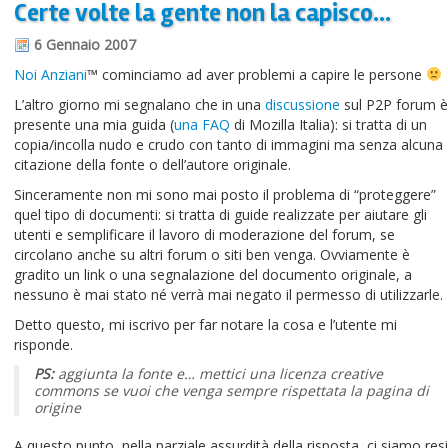
Certe volte la gente non la capisco…
Informazioni sul blog
6 Gennaio 2007
Contatti
Noi Anziani
™ cominciamo ad aver problemi a capire le persone
Varie
L’altro giorno mi segnalano che in una
discussione
sul P2P forum è
presente una mia guida (
una FAQ
di Mozilla Italia): si tratta di un
Cookie
copia/incolla nudo e crudo con tanto di immagini ma senza alcuna
citazione della fonte o dell’autore originale.
Sinceramente non mi sono mai posto il problema di “proteggere”
quel tipo di documenti: si tratta di guide realizzate per aiutare gli
utenti e semplificare il lavoro di moderazione del forum, se
circolano anche su altri forum o siti ben venga. Ovviamente è
gradito un link o una segnalazione del documento originale, a
nessuno è mai stato né verrà mai negato il permesso di utilizzarle.
Detto questo, mi iscrivo per far notare la cosa e l’utente mi
risponde.
PS:
aggiunta la fonte e… mettici una licenza creative
commons se vuoi che venga sempre rispettata la pagina di
origine
A questo punto, nella parziale assurdità della risposta, ci siamo resi