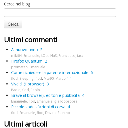
Cerca nel blog
Ultimi commenti
Al nuovo anno
5
miki64
,
Emanuele
,
kOoLiNuS
,
Francesco
,
iacchi
Firefox Quantum
2
prometeo
,
Emanuele
Come richiedere la patente internazionale
6
flod
,
Sleeping
,
flod
,
Mte90
,
Marco
[...]
Vivaldi (il browser)
3
Paolo
,
flod
,
Paolo
Brave (il browser), editori e pubblicità
4
Emanuele
,
flod
,
Emanuele
,
gialloporpora
Piccole soddisfazioni di corsa
4
flod
,
Emanuele
,
flod
,
Davide Salerno
Ultimi articoli