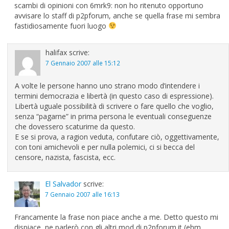
scambi di opinioni con 6mrk9: non ho ritenuto opportuno
avvisare lo staff di p2pforum, anche se quella frase mi sembra
fastidiosamente fuori luogo
halifax
scrive:
7 Gennaio 2007 alle 15:12
A volte le persone hanno uno strano modo d’intendere i
termini democrazia e libertà (in questo caso di espressione).
Libertà uguale possibilità di scrivere o fare quello che voglio,
senza “pagarne” in prima persona le eventuali conseguenze
che dovessero scaturirne da questo.
E se si prova, a ragion veduta, confutare ciò, oggettivamente,
con toni amichevoli e per nulla polemici, ci si becca del
censore, nazista, fascista, ecc.
El Salvador
scrive:
7 Gennaio 2007 alle 16:13
Francamente la frase non piace anche a me. Detto questo mi
dispiace, ne parlerò con gli altri mod di p2pforum.it (ehm…