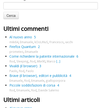
Ultimi commenti
Al nuovo anno
5
miki64
,
Emanuele
,
kOoLiNuS
,
Francesco
,
iacchi
Firefox Quantum
2
prometeo
,
Emanuele
Come richiedere la patente internazionale
6
flod
,
Sleeping
,
flod
,
Mte90
,
Marco
[...]
Vivaldi (il browser)
3
Paolo
,
flod
,
Paolo
Brave (il browser), editori e pubblicità
4
Emanuele
,
flod
,
Emanuele
,
gialloporpora
Piccole soddisfazioni di corsa
4
flod
,
Emanuele
,
flod
,
Davide Salerno
Ultimi articoli