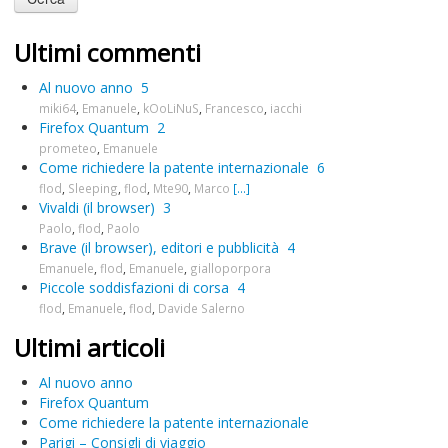
Ultimi commenti
Al nuovo anno
5
miki64
,
Emanuele
,
kOoLiNuS
,
Francesco
,
iacchi
Firefox Quantum
2
prometeo
,
Emanuele
Come richiedere la patente internazionale
6
flod
,
Sleeping
,
flod
,
Mte90
,
Marco
[...]
Vivaldi (il browser)
3
Paolo
,
flod
,
Paolo
Brave (il browser), editori e pubblicità
4
Emanuele
,
flod
,
Emanuele
,
gialloporpora
Piccole soddisfazioni di corsa
4
flod
,
Emanuele
,
flod
,
Davide Salerno
Ultimi articoli
Al nuovo anno
Firefox Quantum
Come richiedere la patente internazionale
Parigi – Consigli di viaggio