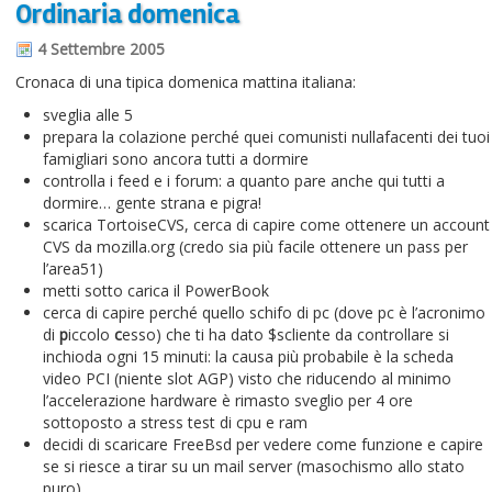
Ordinaria domenica
Informazioni sul blog
4 Settembre 2005
Contatti
Cronaca di una tipica domenica mattina italiana:
Varie
sveglia alle 5
prepara la colazione perché quei comunisti nullafacenti dei tuoi
Cookie
famigliari sono ancora tutti a dormire
controlla i feed e i forum: a quanto pare anche qui tutti a
dormire… gente strana e pigra!
scarica TortoiseCVS, cerca di capire come ottenere un account
CVS da mozilla.org (credo sia più facile ottenere un pass per
l’area51)
metti sotto carica il PowerBook
cerca di capire perché quello schifo di pc (dove pc è l’acronimo
di
p
iccolo
c
esso) che ti ha dato $scliente da controllare si
inchioda ogni 15 minuti: la causa più probabile è la scheda
video PCI (niente slot AGP) visto che riducendo al minimo
l’accelerazione hardware è rimasto sveglio per 4 ore
sottoposto a stress test di cpu e ram
decidi di scaricare FreeBsd per vedere come funzione e capire
se si riesce a tirar su un mail server (masochismo allo stato
puro)