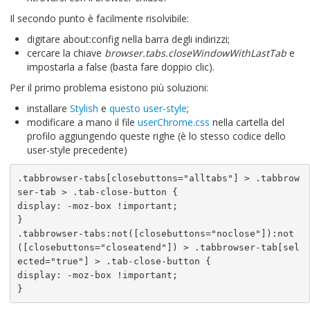
Il secondo punto è facilmente risolvibile:
digitare about:config nella barra degli indirizzi;
cercare la chiave
browser.tabs.closeWindowWithLastTab
e
impostarla a false (basta fare doppio clic).
Per il primo problema esistono più soluzioni:
installare
Stylish
e
questo user-style
;
modificare a mano il file
userChrome.css
nella cartella del
profilo aggiungendo queste righe (è lo stesso codice dello
user-style precedente)
.tabbrowser-tabs[closebuttons="alltabs"] > .tabbrow
ser-tab > .tab-close-button {

display: -moz-box !important;

}

.tabbrowser-tabs:not([closebuttons="noclose"]):not
([closebuttons="closeatend"]) > .tabbrowser-tab[sel
ected="true"] > .tab-close-button {

display: -moz-box !important;

}