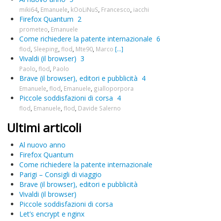
miki64
,
Emanuele
,
kOoLiNuS
,
Francesco
,
iacchi
Firefox Quantum
2
prometeo
,
Emanuele
Come richiedere la patente internazionale
6
flod
,
Sleeping
,
flod
,
Mte90
,
Marco
[...]
Vivaldi (il browser)
3
Paolo
,
flod
,
Paolo
Brave (il browser), editori e pubblicità
4
Emanuele
,
flod
,
Emanuele
,
gialloporpora
Piccole soddisfazioni di corsa
4
flod
,
Emanuele
,
flod
,
Davide Salerno
Ultimi articoli
Al nuovo anno
Firefox Quantum
Come richiedere la patente internazionale
Parigi – Consigli di viaggio
Brave (il browser), editori e pubblicità
Vivaldi (il browser)
Piccole soddisfazioni di corsa
Let’s encrypt e nginx