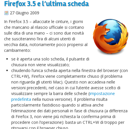
Firefox 3.5 e l’ultima scheda
Informazioni sul blog
27 Giugno 2009
Contatti
In Firefox 3.5 – allacciate le cinture, i giorni
che mancano al rilascio ufficiale si contano
Varie
sulle dita di una mano – ci sono due novità
che susciteranno l’ira di alcuni utenti di
Cookie
vecchia data, notoriamente poco propensi al
cambiamento:
se è aperta una solo scheda, il pulsante di
chiusura non viene visualizzato;
chiudendo l’unica scheda aperta nella finestra del browser (con
CTRL+W), Firefox viene completamente chiuso (il problema
non riguarda gli utenti Mac). Questo non accadeva nelle
versioni precedenti, nel caso in cui l’utente avesse scelto di
visualizzare sempre la barra delle schede (
impostazione
predefinita
nella nuova versione). Il problema risulta
particolarmente fastidioso quando si attiva anche
l’eliminazione dei dati personali in fase di chiusura (a differenza
di Firefox 3, non viene più richiesta la conferma prima di
procedere con l’operazione): basta un CTRL+W di troppo per
ritrovarsi con il browser chiuso.