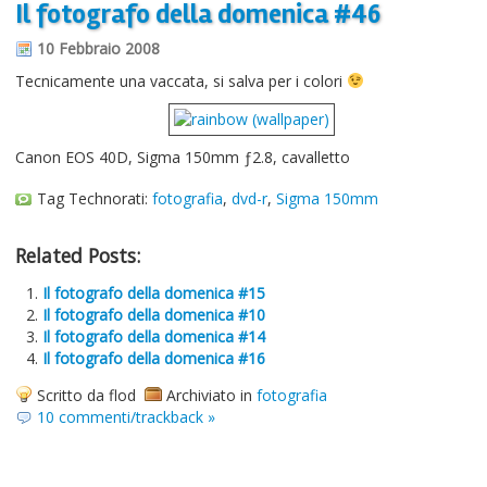
Il fotografo della domenica #46
Informazioni sul blog
10 Febbraio 2008
Contatti
Tecnicamente una vaccata, si salva per i colori
Varie
Cookie
Canon EOS 40D, Sigma 150mm ƒ2.8, cavalletto
Tag Technorati:
fotografia
,
dvd-r
,
Sigma 150mm
Related Posts:
Il fotografo della domenica #15
Il fotografo della domenica #10
Il fotografo della domenica #14
Il fotografo della domenica #16
Scritto da flod
Archiviato in
fotografia
10 commenti/trackback »