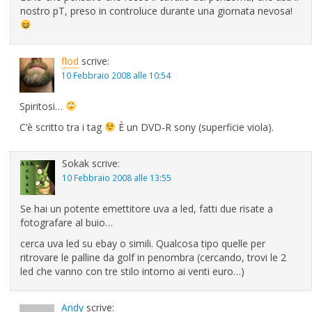
nostro pT, preso in controluce durante una giornata nevosa!
flod
scrive:
10 Febbraio 2008 alle 10:54
Spiritosi…
C’è scritto tra i tag
È un DVD-R sony (superficie viola).
Sokak
scrive:
10 Febbraio 2008 alle 13:55
Se hai un potente emettitore uva a led, fatti due risate a
fotografare al buio…
cerca uva led su ebay o simili. Qualcosa tipo quelle per
ritrovare le palline da golf in penombra (cercando, trovi le 2
led che vanno con tre stilo intorno ai venti euro…)
Andy
scrive: