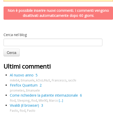
Non è possibile inserire nuovi commenti. I commenti vengono
disattivati automaticamente dopo 60 giorni.
Cerca nel blog
Ultimi commenti
Al nuovo anno
5
miki64
,
Emanuele
,
kOoLiNuS
,
Francesco
,
iacchi
Firefox Quantum
2
prometeo
,
Emanuele
Come richiedere la patente internazionale
6
flod
,
Sleeping
,
flod
,
Mte90
,
Marco
[...]
Vivaldi (il browser)
3
Paolo
,
flod
,
Paolo