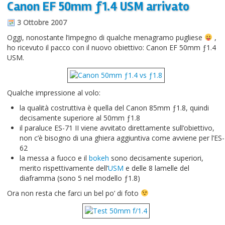
Canon EF 50mm ƒ1.4 USM arrivato
Informazioni sul blog
3 Ottobre 2007
Contatti
Oggi, nonostante l’impegno di qualche menagramo pugliese
,
ho ricevuto il pacco con il nuovo obiettivo: Canon EF 50mm ƒ1.4
Varie
USM.
Cookie
Qualche impressione al volo:
la qualità costruttiva è quella del Canon 85mm ƒ1.8, quindi
decisamente superiore al 50mm ƒ1.8
il paraluce ES-71 II viene avvitato direttamente sull’obiettivo,
non c’è bisogno di una ghiera aggiuntiva come avviene per l’ES-
62
la messa a fuoco e il
bokeh
sono decisamente superiori,
merito rispettivamente dell’
USM
e delle 8 lamelle del
diaframma (sono 5 nel modello ƒ1.8)
Ora non resta che farci un bel po’ di foto