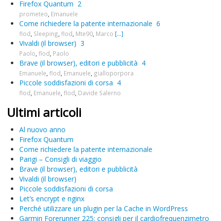
Firefox Quantum
2
prometeo
,
Emanuele
Come richiedere la patente internazionale
6
flod
,
Sleeping
,
flod
,
Mte90
,
Marco
[...]
Vivaldi (il browser)
3
Paolo
,
flod
,
Paolo
Brave (il browser), editori e pubblicità
4
Emanuele
,
flod
,
Emanuele
,
gialloporpora
Piccole soddisfazioni di corsa
4
flod
,
Emanuele
,
flod
,
Davide Salerno
Ultimi articoli
Al nuovo anno
Firefox Quantum
Come richiedere la patente internazionale
Parigi – Consigli di viaggio
Brave (il browser), editori e pubblicità
Vivaldi (il browser)
Piccole soddisfazioni di corsa
Let’s encrypt e nginx
Perché utilizzare un plugin per la Cache in WordPress
Garmin Forerunner 225: consigli per il cardiofrequenzimetro