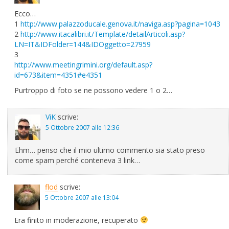
Ecco…
1
http://www.palazzoducale.genova.it/naviga.asp?pagina=1043
2
http://www.itacalibri.it/Template/detailArticoli.asp?
LN=IT&IDFolder=144&IDOggetto=27959
3
http://www.meetingrimini.org/default.asp?
id=673&item=4351#e4351
Purtroppo di foto se ne possono vedere 1 o 2…
ViK
scrive:
5 Ottobre 2007 alle 12:36
Ehm… penso che il mio ultimo commento sia stato preso
come spam perché conteneva 3 link…
flod
scrive:
5 Ottobre 2007 alle 13:04
Era finito in moderazione, recuperato