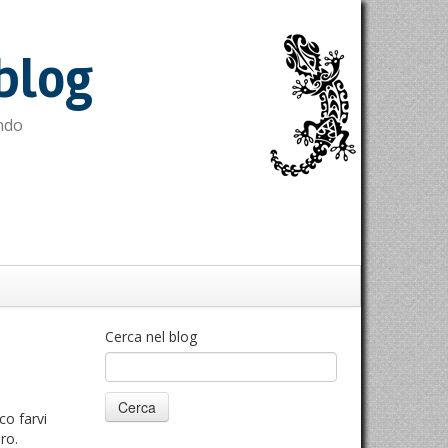
blog
ndo
Cerca nel blog
co farvi
ro.