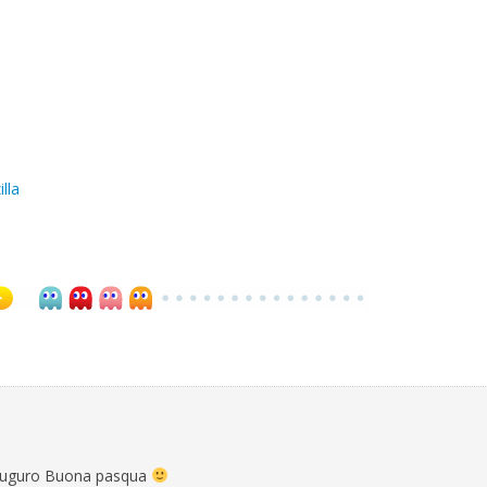
lla
ti auguro Buona pasqua