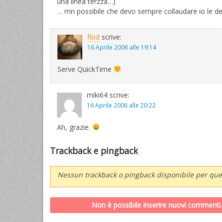
una linea terzza…)
… mn possibile che devo sempre collaudare io le de
flod
scrive:
16 Aprile 2006 alle 19:14
Serve QuickTime
miki64
scrive:
16 Aprile 2006 alle 20:22
Ah, grazie.
Trackback e pingback
Nessun trackback o pingback disponibile per ques
Non è possibile inserire nuovi commenti