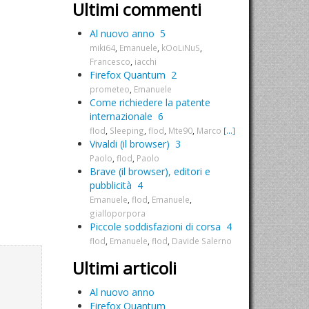
Ultimi commenti
Al nuovo anno
5
miki64
,
Emanuele
,
kOoLiNuS
,
Francesco
,
iacchi
Firefox Quantum
2
prometeo
,
Emanuele
Come richiedere la patente
internazionale
6
flod
,
Sleeping
,
flod
,
Mte90
,
Marco
[...]
Vivaldi (il browser)
3
Paolo
,
flod
,
Paolo
Brave (il browser), editori e
pubblicità
4
Emanuele
,
flod
,
Emanuele
,
gialloporpora
Piccole soddisfazioni di corsa
4
flod
,
Emanuele
,
flod
,
Davide Salerno
Ultimi articoli
Al nuovo anno
Firefox Quantum