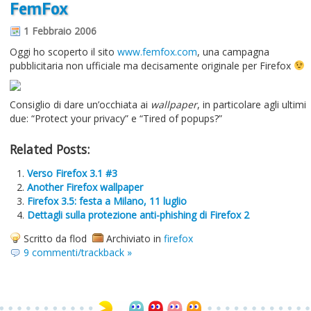
FemFox
Informazioni sul blog
1 Febbraio 2006
Contatti
Oggi ho scoperto il sito
www.femfox.com
, una campagna
pubblicitaria non ufficiale ma decisamente originale per Firefox
Varie
Cookie
Consiglio di dare un’occhiata ai
wallpaper
, in particolare agli ultimi
due: “Protect your privacy” e “Tired of popups?”
Related Posts:
Verso Firefox 3.1 #3
Another Firefox wallpaper
Firefox 3.5: festa a Milano, 11 luglio
Dettagli sulla protezione anti-phishing di Firefox 2
Scritto da flod
Archiviato in
firefox
9 commenti/trackback »