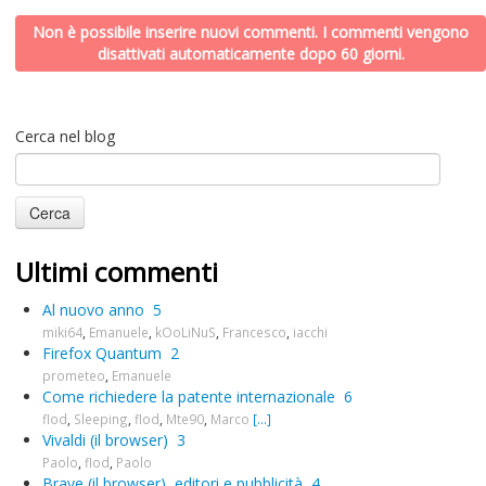
Non è possibile inserire nuovi commenti. I commenti vengono
disattivati automaticamente dopo 60 giorni.
Cerca nel blog
Ultimi commenti
Al nuovo anno
5
miki64
,
Emanuele
,
kOoLiNuS
,
Francesco
,
iacchi
Firefox Quantum
2
prometeo
,
Emanuele
Come richiedere la patente internazionale
6
flod
,
Sleeping
,
flod
,
Mte90
,
Marco
[...]
Vivaldi (il browser)
3
Paolo
,
flod
,
Paolo
Brave (il browser), editori e pubblicità
4