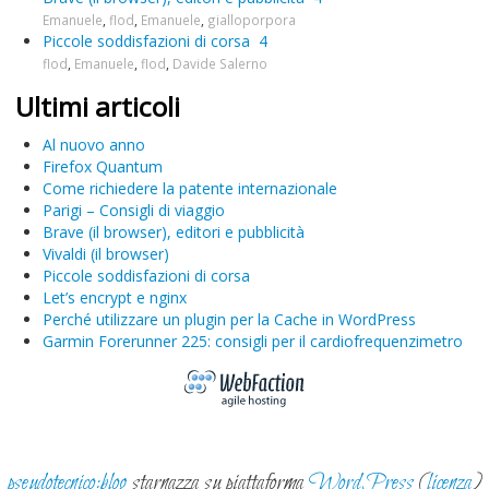
Emanuele
,
flod
,
Emanuele
,
gialloporpora
Piccole soddisfazioni di corsa
4
flod
,
Emanuele
,
flod
,
Davide Salerno
Ultimi articoli
Al nuovo anno
Firefox Quantum
Come richiedere la patente internazionale
Parigi – Consigli di viaggio
Brave (il browser), editori e pubblicità
Vivaldi (il browser)
Piccole soddisfazioni di corsa
Let’s encrypt e nginx
Perché utilizzare un plugin per la Cache in WordPress
Garmin Forerunner 225: consigli per il cardiofrequenzimetro
pseudotecnico:blog
starnazza su piattaforma
WordPress
(
licenza
)