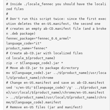
# Inside ./locale_fennec you should have the locali
zed files

#

# Don't run this script twice: since the first exec
ution deletes the en-US.manifest, the second one

# creates an empty ab-CD.manifest file (and a broke
n .deb package)

fennec_package="fennec_0.6_armel"

language_code="it"

product_name="fennec"

# Create ab-CD.jar with localized files

cd locale_${product_name}

zip -r ${language_code}.jar *

# Move ab-CD.jar to package directory

mv ${language_code}.jar ../${product_name}/usr/loca
l/${product_name}/chrome

# Change en-US.manifest and save as ab-CD.manifest

sed 's/en-US/'${language_code}'/g' ../${product_nam
e}/usr/local/${product_name}/chrome/en-US.manifest 
> ../${product_name}/usr/local/${product_name}/chro
me/${language_code}.manifest

# Remove en-US files (jar and manifest)
