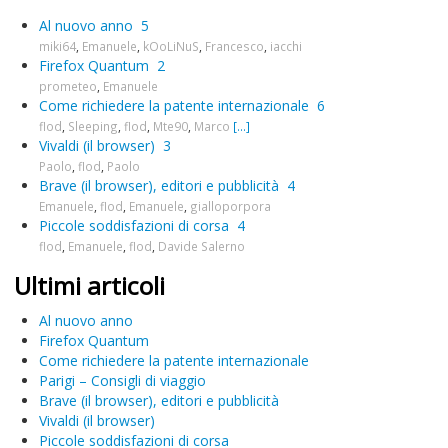
Al nuovo anno
5
miki64
,
Emanuele
,
kOoLiNuS
,
Francesco
,
iacchi
Firefox Quantum
2
prometeo
,
Emanuele
Come richiedere la patente internazionale
6
flod
,
Sleeping
,
flod
,
Mte90
,
Marco
[...]
Vivaldi (il browser)
3
Paolo
,
flod
,
Paolo
Brave (il browser), editori e pubblicità
4
Emanuele
,
flod
,
Emanuele
,
gialloporpora
Piccole soddisfazioni di corsa
4
flod
,
Emanuele
,
flod
,
Davide Salerno
Ultimi articoli
Al nuovo anno
Firefox Quantum
Come richiedere la patente internazionale
Parigi – Consigli di viaggio
Brave (il browser), editori e pubblicità
Vivaldi (il browser)
Piccole soddisfazioni di corsa