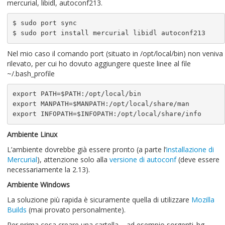
mercurial, libidl, autoconf213.
$ sudo port sync

$ sudo port install mercurial libidl autoconf213
Nel mio caso il comando port (situato in /opt/local/bin) non veniva
rilevato, per cui ho dovuto aggiungere queste linee al file
~/.bash_profile
export PATH=$PATH:/opt/local/bin

export MANPATH=$MANPATH:/opt/local/share/man

export INFOPATH=$INFOPATH:/opt/local/share/info
Ambiente Linux
L’ambiente dovrebbe già essere pronto (a parte l’
installazione di
Mercurial
), attenzione solo alla
versione di autoconf
(deve essere
necessariamente la 2.13).
Ambiente Windows
La soluzione più rapida è sicuramente quella di utilizzare
Mozilla
Builds
(mai provato personalmente).
Per prima cosa creare una cartella – ad esempio sorgenti_hg –