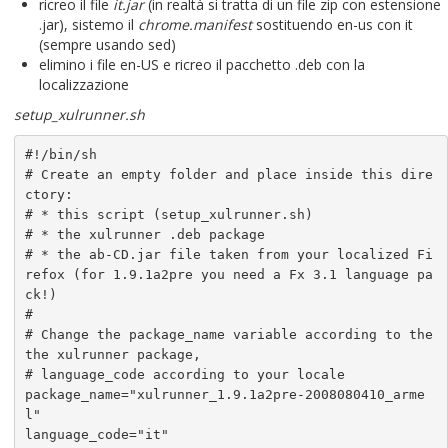
ricreo il file
it.jar
(in realtà si tratta di un file zip con estensione
.jar), sistemo il
chrome.manifest
sostituendo en-us con it
(sempre usando sed)
elimino i file en-US e ricreo il pacchetto .deb con la
localizzazione
setup_xulrunner.sh
#!/bin/sh

# Create an empty folder and place inside this dire
ctory:

# * this script (setup_xulrunner.sh)

# * the xulrunner .deb package

# * the ab-CD.jar file taken from your localized Fi
refox (for 1.9.1a2pre you need a Fx 3.1 language pa
ck!)

#

# Change the package_name variable according to the 
the xulrunner package,

# language_code according to your locale

package_name="xulrunner_1.9.1a2pre-2008080410_arme
l"

language_code="it"
