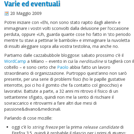
Varie ed eventuali
Informazioni sul blog
20 Maggio 2009
Contatti
Potrei iniziare con «Ehi, non sono stato rapito dagli alieni!» e
immaginare i vostri volti sconvolti dalla delusione per l’occasione
Varie
perduta, oppure «Uh, guarda quante cose ho fatto in ‘sto periodo
mentre tu stavi a pettinar le bambole» e immaginare la nuvoletta
Cookie
di insulti aleggiare sopra alla vostra testolina, ma anche no.
Partiamo dalle cazzabubbole bloggose: sabato prossimo c’è il
WordCamp
a Milano – evento in cui la
nerditudine
si taglierà con il
coltello – e sono certo che
Paolo
abbia fatto un lavoro
straordinario di organizzazione. Purtroppo quest’anno non sarò
presente, per una serie di problemi fisici (ho le papille gustative
interrotte, poi ci ho il gomito che fa contatto col ginocchio) e
lavorativi. Battute a parte, a 32 anni mi ritrovo il fisico di un
settantenne sfigato, quindi non me la sento di rischiare il
sovraccarico e ritrovarmi a fare altri due mesi di
passione&divano&medicinali.
Parlando di cose mozille:
oggi c’è lo
string freeze
per la prima
release candidate
di
Firefox 3.5, quindi è probabile il rilascio per i primi di giugno;