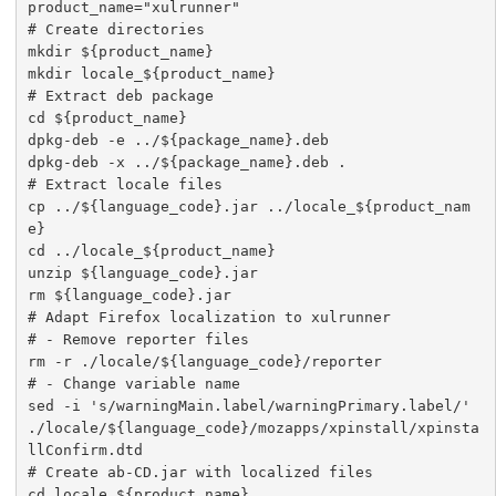
product_name="xulrunner"

# Create directories

mkdir ${product_name}

mkdir locale_${product_name}

# Extract deb package

cd ${product_name}

dpkg-deb -e ../${package_name}.deb

dpkg-deb -x ../${package_name}.deb .

# Extract locale files

cp ../${language_code}.jar ../locale_${product_nam
e}

cd ../locale_${product_name}

unzip ${language_code}.jar

rm ${language_code}.jar

# Adapt Firefox localization to xulrunner

# - Remove reporter files

rm -r ./locale/${language_code}/reporter

# - Change variable name

sed -i 's/warningMain.label/warningPrimary.label/' 
./locale/${language_code}/mozapps/xpinstall/xpinsta
llConfirm.dtd

# Create ab-CD.jar with localized files

cd locale_${product_name}
