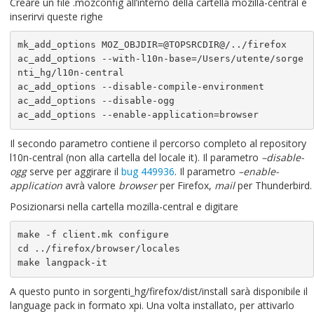
Creare un file .mozconfig all’interno della cartella mozilla-central e
inserirvi queste righe
mk_add_options MOZ_OBJDIR=@TOPSRCDIR@/../firefox

ac_add_options --with-l10n-base=/Users/utente/sorge
nti_hg/l10n-central

ac_add_options --disable-compile-environment

ac_add_options --disable-ogg

ac_add_options --enable-application=browser
Il secondo parametro contiene il percorso completo al repository
l10n-central (non alla cartella del locale it). Il parametro
–disable-
ogg
serve per aggirare il
bug 449936
. Il parametro
–enable-
application
avrà valore
browser
per Firefox,
mail
per Thunderbird.
Posizionarsi nella cartella mozilla-central e digitare
make -f client.mk configure

cd ../firefox/browser/locales

make langpack-it
A questo punto in sorgenti_hg/firefox/dist/install sarà disponibile il
language pack in formato xpi. Una volta installato, per attivarlo