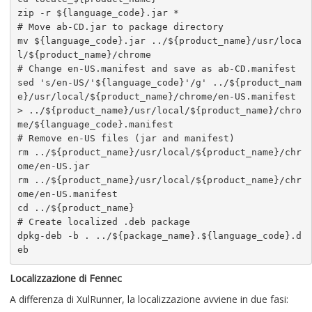
zip -r ${language_code}.jar *

# Move ab-CD.jar to package directory

mv ${language_code}.jar ../${product_name}/usr/loca
l/${product_name}/chrome

# Change en-US.manifest and save as ab-CD.manifest

sed 's/en-US/'${language_code}'/g' ../${product_nam
e}/usr/local/${product_name}/chrome/en-US.manifest 
> ../${product_name}/usr/local/${product_name}/chro
me/${language_code}.manifest

# Remove en-US files (jar and manifest)

rm ../${product_name}/usr/local/${product_name}/chr
ome/en-US.jar

rm ../${product_name}/usr/local/${product_name}/chr
ome/en-US.manifest

cd ../${product_name}

# Create localized .deb package

dpkg-deb -b . ../${package_name}.${language_code}.d
eb
Localizzazione di Fennec
A differenza di XulRunner, la localizzazione avviene in due fasi: