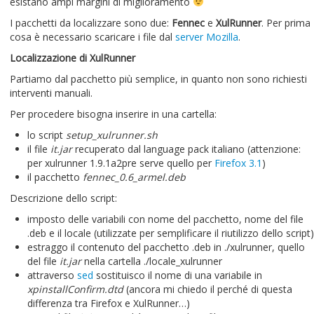
esistano ampi margini di miglioramento
I pacchetti da localizzare sono due:
Fennec
e
XulRunner
. Per prima
cosa è necessario scaricare i file dal
server Mozilla
.
Localizzazione di XulRunner
Partiamo dal pacchetto più semplice, in quanto non sono richiesti
interventi manuali.
Per procedere bisogna inserire in una cartella:
lo script
setup_xulrunner.sh
il file
it.jar
recuperato dal language pack italiano (attenzione:
per xulrunner 1.9.1a2pre serve quello per
Firefox 3.1
)
il pacchetto
fennec_0.6_armel.deb
Descrizione dello script:
imposto delle variabili con nome del pacchetto, nome del file
.deb e il locale (utilizzate per semplificare il riutilizzo dello script)
estraggo il contenuto del pacchetto .deb in ./xulrunner, quello
del file
it.jar
nella cartella ./locale_xulrunner
attraverso
sed
sostituisco il nome di una variabile in
xpinstallConfirm.dtd
(ancora mi chiedo il perché di questa
differenza tra Firefox e XulRunner…)