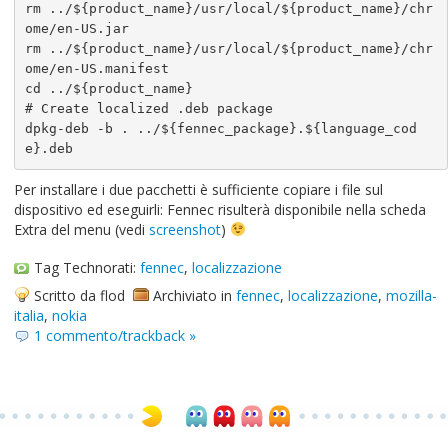
rm ../${product_name}/usr/local/${product_name}/chr
ome/en-US.jar

rm ../${product_name}/usr/local/${product_name}/chr
ome/en-US.manifest

cd ../${product_name}

# Create localized .deb package

dpkg-deb -b . ../${fennec_package}.${language_cod
e}.deb
Per installare i due pacchetti è sufficiente copiare i file sul
dispositivo ed eseguirli: Fennec risulterà disponibile nella scheda
Extra del menu (vedi
screenshot
)
Tag Technorati:
fennec
,
localizzazione
Scritto da flod
Archiviato in
fennec
,
localizzazione
,
mozilla-
italia
,
nokia
1 commento/trackback »