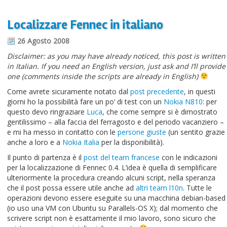
Localizzare Fennec in italiano
26 Agosto 2008
Disclaimer: as you may have already noticed, this post is written
in Italian. If you need an English version, just ask and I’ll provide
one (comments inside the scripts are already in English)
Come avrete sicuramente notato dal
post precedente
, in questi
giorni ho la possibilità fare un po’ di test con un
Nokia N810
: per
questo devo ringraziare
Luca
, che come sempre si è dimostrato
gentilissimo – alla faccia del ferragosto e del periodo vacanziero –
e mi ha messo in contatto con le
persone giuste
(un sentito grazie
anche a loro e a
Nokia Italia
per la disponibilità).
Il punto di partenza è il
post del team francese
con le indicazioni
per la localizzazione di Fennec 0.4. L’idea è quella di semplificare
ulteriormente la procedura creando alcuni script, nella speranza
che il post possa essere utile anche ad
altri team l10n
. Tutte le
operazioni devono essere eseguite su una macchina debian-based
(io uso una VM con Ubuntu su Parallels-OS X); dal momento che
scrivere script non è esattamente il mio lavoro, sono sicuro che