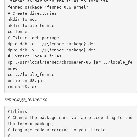
_fennec folder with the files to localize

fennec_package="fennec_0.6_armel"

# Create directories

mkdir fennec

mkdir locale_fennec

cd fennec

# Extract deb package

dpkg-deb -e ../${fennec_package}.deb

dpkg-deb -x ../${fennec_package}.deb .

# Extract locale files

cp ./usr/local/fennec/chrome/en-US.jar ../locale_fe
nnec

cd ../locale_fennec

unzip en-US.jar

rm en-US.jar
repackage_fennec.sh
#!/bin/sh

# Change the package_name variable according to the 
the fennec package,

# language_code according to your locale

#
