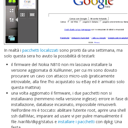
In realtà i
pacchetti localizzati
sono pronti da una settimana, ma
solo questa sera ho avuto la possibilità di testarli:
il firmware del Nokia N810 non mi lasciava installare la
versione aggiornata di XulRunner, per cui mi sono dovuto
procurare un cavo con attacco micro-usb (praticamente
introvabile, alla fine l’ho acquistato su eBay ed è arrivato solo
questa mattina)
una volta aggiornato il firmware, i due pacchetti non si
installavano (nemmeno nella versione inglese): errore in fase di
installazione, database incasinato, impossibile rimuoverli.
Nell’ordine mi è toccato: abilitare l’utente root, aprire una shell
ssh dall’iMac, imparare ad usare vi per pulire manualmente il
file /var/lib/dkpg/status e
installare i pacchetti
con dpkg. Una
festa…