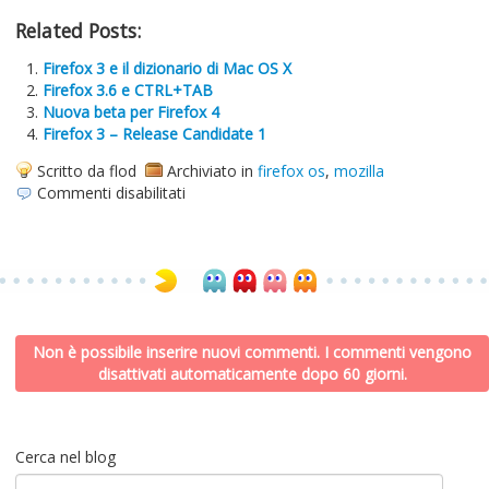
Related Posts:
Firefox 3 e il dizionario di Mac OS X
Firefox 3.6 e CTRL+TAB
Nuova beta per Firefox 4
Firefox 3 – Release Candidate 1
Scritto da flod
Archiviato in
firefox os
,
mozilla
su
Commenti disabilitati
Firefox
OS:
l’evoluzione
della
specie
Non è possibile inserire nuovi commenti. I commenti vengono
disattivati automaticamente dopo 60 giorni.
Cerca nel blog