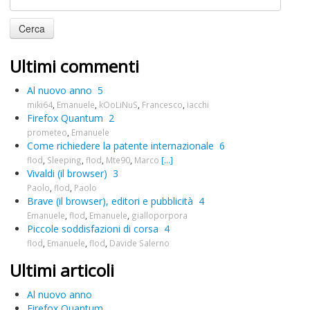
Ultimi commenti
Al nuovo anno
5
miki64
,
Emanuele
,
kOoLiNuS
,
Francesco
,
iacchi
Firefox Quantum
2
prometeo
,
Emanuele
Come richiedere la patente internazionale
6
flod
,
Sleeping
,
flod
,
Mte90
,
Marco
[...]
Vivaldi (il browser)
3
Paolo
,
flod
,
Paolo
Brave (il browser), editori e pubblicità
4
Emanuele
,
flod
,
Emanuele
,
gialloporpora
Piccole soddisfazioni di corsa
4
flod
,
Emanuele
,
flod
,
Davide Salerno
Ultimi articoli
Al nuovo anno
Firefox Quantum