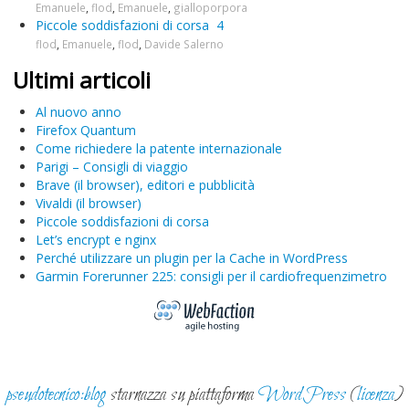
Emanuele
,
flod
,
Emanuele
,
gialloporpora
Piccole soddisfazioni di corsa
4
flod
,
Emanuele
,
flod
,
Davide Salerno
Ultimi articoli
Al nuovo anno
Firefox Quantum
Come richiedere la patente internazionale
Parigi – Consigli di viaggio
Brave (il browser), editori e pubblicità
Vivaldi (il browser)
Piccole soddisfazioni di corsa
Let’s encrypt e nginx
Perché utilizzare un plugin per la Cache in WordPress
Garmin Forerunner 225: consigli per il cardiofrequenzimetro
pseudotecnico:blog
starnazza su piattaforma
WordPress
(
licenza
)