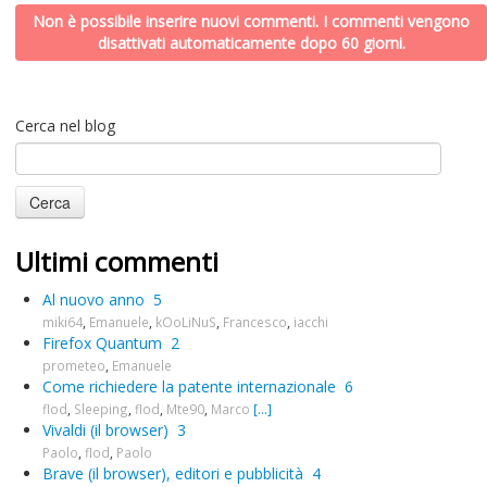
Non è possibile inserire nuovi commenti. I commenti vengono
disattivati automaticamente dopo 60 giorni.
Cerca nel blog
Ultimi commenti
Al nuovo anno
5
miki64
,
Emanuele
,
kOoLiNuS
,
Francesco
,
iacchi
Firefox Quantum
2
prometeo
,
Emanuele
Come richiedere la patente internazionale
6
flod
,
Sleeping
,
flod
,
Mte90
,
Marco
[...]
Vivaldi (il browser)
3
Paolo
,
flod
,
Paolo
Brave (il browser), editori e pubblicità
4