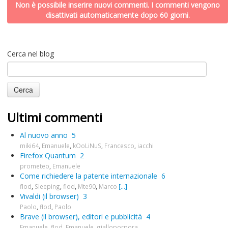
Non è possibile inserire nuovi commenti. I commenti vengono
disattivati automaticamente dopo 60 giorni.
Cerca nel blog
Ultimi commenti
Al nuovo anno
5
miki64
,
Emanuele
,
kOoLiNuS
,
Francesco
,
iacchi
Firefox Quantum
2
prometeo
,
Emanuele
Come richiedere la patente internazionale
6
flod
,
Sleeping
,
flod
,
Mte90
,
Marco
[...]
Vivaldi (il browser)
3
Paolo
,
flod
,
Paolo
Brave (il browser), editori e pubblicità
4
Emanuele
,
flod
,
Emanuele
,
gialloporpora