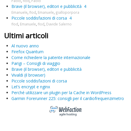
Paolo
,
flod
,
Paolo
Brave (il browser), editori e pubblicità
4
Emanuele
,
flod
,
Emanuele
,
gialloporpora
Piccole soddisfazioni di corsa
4
flod
,
Emanuele
,
flod
,
Davide Salerno
Ultimi articoli
Al nuovo anno
Firefox Quantum
Come richiedere la patente internazionale
Parigi – Consigli di viaggio
Brave (il browser), editori e pubblicità
Vivaldi (il browser)
Piccole soddisfazioni di corsa
Let’s encrypt e nginx
Perché utilizzare un plugin per la Cache in WordPress
Garmin Forerunner 225: consigli per il cardiofrequenzimetro