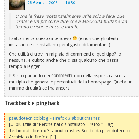
28 Gennaio 2008 alle 16:30
E’ che la frase “sostanzialmente utile solo a farsi due
risate” è un po’ come dire che a MoZZZilla buttano via
tempo e risorse in cose inutili.
Esattamente questo intendevo
(e non che gli utenti
installano e disinstallano per il gusto di lamentarsi).
Che utilità ci trovi in migliaia di
commenti
di quel tipo? Io
nessuna, e dubito anche che ci sia qualcuno che passa il
tempo a leggerli.
P.S. sto parlando dei
commenti
, non della risposta a scelta
multipla che genera le percentuali della home-page. Quella un
minimo di utilità ce l’ha ancora.
Trackback e pingback
pseudotecnico:blog » Firefox 3 about:crashes
[...] più utile di “Perché hai disinstallato Firefox?” Tag
Technorati: firefox 3, about:crashes Scritto da pseudotecnico
Archiviato in firefox, [...]