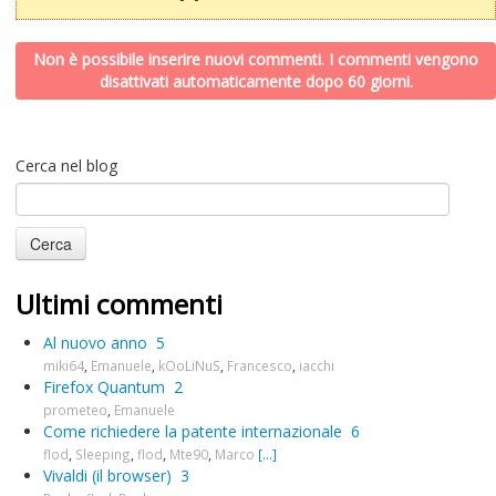
Non è possibile inserire nuovi commenti. I commenti vengono
disattivati automaticamente dopo 60 giorni.
Cerca nel blog
Ultimi commenti
Al nuovo anno
5
miki64
,
Emanuele
,
kOoLiNuS
,
Francesco
,
iacchi
Firefox Quantum
2
prometeo
,
Emanuele
Come richiedere la patente internazionale
6
flod
,
Sleeping
,
flod
,
Mte90
,
Marco
[...]
Vivaldi (il browser)
3