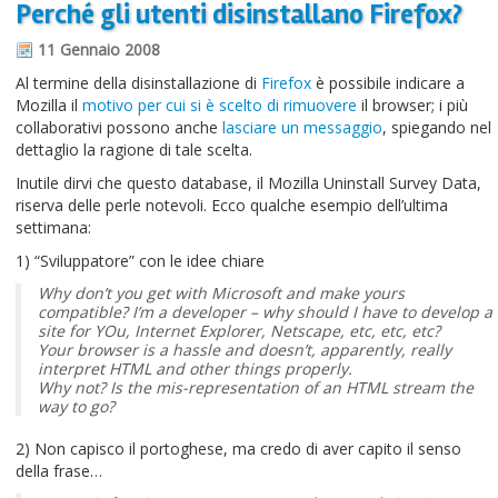
Perché gli utenti disinstallano Firefox?
Informazioni sul blog
11 Gennaio 2008
Contatti
Al termine della disinstallazione di
Firefox
è possibile indicare a
Mozilla il
motivo per cui si è scelto di rimuovere
il browser; i più
Varie
collaborativi possono anche
lasciare un messaggio
, spiegando nel
dettaglio la ragione di tale scelta.
Cookie
Inutile dirvi che questo database, il Mozilla Uninstall Survey Data,
riserva delle perle notevoli. Ecco qualche esempio dell’ultima
settimana:
1) “Sviluppatore” con le idee chiare
Why don’t you get with Microsoft and make yours
compatible? I’m a developer – why should I have to develop a
site for YOu, Internet Explorer, Netscape, etc, etc, etc?
Your browser is a hassle and doesn’t, apparently, really
interpret HTML and other things properly.
Why not? Is the mis-representation of an HTML stream the
way to go?
2) Non capisco il portoghese, ma credo di aver capito il senso
della frase…