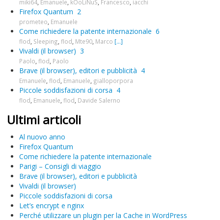
miki64
,
Emanuele
,
kOoLiNuS
,
Francesco
,
iacchi
Firefox Quantum
2
prometeo
,
Emanuele
Come richiedere la patente internazionale
6
flod
,
Sleeping
,
flod
,
Mte90
,
Marco
[...]
Vivaldi (il browser)
3
Paolo
,
flod
,
Paolo
Brave (il browser), editori e pubblicità
4
Emanuele
,
flod
,
Emanuele
,
gialloporpora
Piccole soddisfazioni di corsa
4
flod
,
Emanuele
,
flod
,
Davide Salerno
Ultimi articoli
Al nuovo anno
Firefox Quantum
Come richiedere la patente internazionale
Parigi – Consigli di viaggio
Brave (il browser), editori e pubblicità
Vivaldi (il browser)
Piccole soddisfazioni di corsa
Let’s encrypt e nginx
Perché utilizzare un plugin per la Cache in WordPress