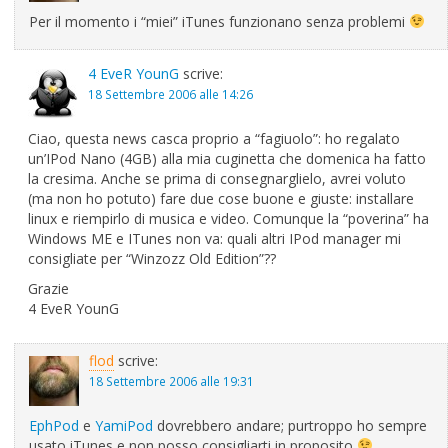
Per il momento i “miei” iTunes funzionano senza problemi
4 EveR YounG
scrive:
18 Settembre 2006 alle 14:26
Ciao, questa news casca proprio a “fagiuolo”: ho regalato
un’IPod Nano (4GB) alla mia cuginetta che domenica ha fatto
la cresima. Anche se prima di consegnarglielo, avrei voluto
(ma non ho potuto) fare due cose buone e giuste: installare
linux e riempirlo di musica e video. Comunque la “poverina” ha
Windows ME e ITunes non va: quali altri IPod manager mi
consigliate per “Winzozz Old Edition”??
Grazie
4 EveR YounG
flod
scrive:
18 Settembre 2006 alle 19:31
EphPod
e
YamiPod
dovrebbero andare; purtroppo ho sempre
usato iTunes e non posso consigliarti in proposito