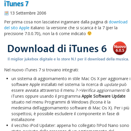
iTunes 7
Informazioni sul blog
13 Settembre 2006
Contatti
Per prima cosa non lasciatevi ingannare dalla pagina di
download
del sito Apple
italiano: la versione che si scarica è la 7 (per la
Varie
precisione 7.0.0.70), non la 6 come indicato
Cookie
Nel nuovo iTunes 7 si trovano integrati:
un sistema di aggiornamento in stile Mac Os X per aggiornare i
software Apple installati nel sistema: la ricerca di
update
può
essere avviata attraverso il menu
?->Verifica aggiornamenti
di
iTunes oppure usando il programma
Apple Software Update
situato nel menu Programmi di Windows (l’icona è la
medesima dell’aggiornamento software di Mac Os X). Per i più
sospettosi, è possibile escludere il componente in fase di
installazione
il vecchio iPod Updater: appena ho collegato l’iPod Nano sono