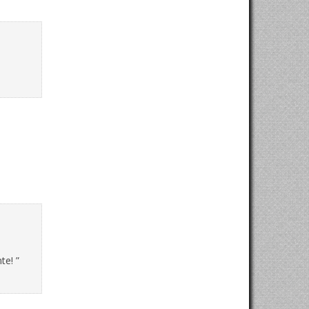
te! ”