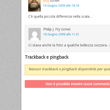
flod
scrive:
16 Giugno 2009 alle 18:18
C’è quella piccola differenza nella scala…
Philip J. Fry
scrive:
18 Giugno 2009 alle 11:31
Ci stava anche la foto a qualche bellezza svizzera
Trackback e pingback
Nessun trackback o pingback disponibile per ques
Non è possibile inserire nuovi commenti