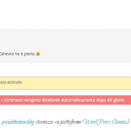
…Ginevra ne è piena
to articolo
. I commenti vengono disattivati automaticamente dopo 60 giorni.
pseudotecnico:blog
starnazza su piattaforma
WordPress
(
licenza
)