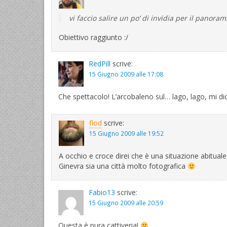
vi faccio salire un po’ di invidia per il panoram
Obiettivo raggiunto :/
RedPill
scrive:
15 Giugno 2009 alle 17:08
Che spettacolo! L’arcobaleno sul… lago, lago, mi dic
flod
scrive:
15 Giugno 2009 alle 19:52
A occhio e croce direi che è una situazione abitual
Ginevra sia una città molto fotografica
Fabio13
scrive:
15 Giugno 2009 alle 20:59
Questa è pura cattiveria!