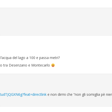
l’acqua del lago a 100 e passa metri?
zzo tra Desenzano e Montecarlo
2udTJQGXN6g?feat=directlink
e non dirmi che “non gli somiglia pè nien