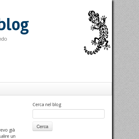
blog
ndo
Cerca nel blog
vevo già
alire un