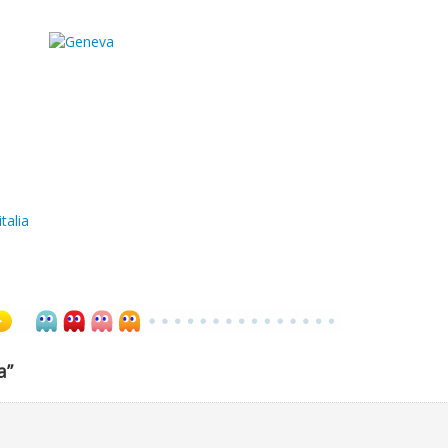
italia
a”