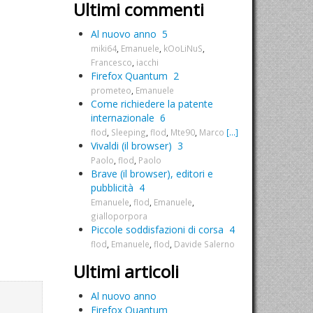
Ultimi commenti
Al nuovo anno
5
miki64
,
Emanuele
,
kOoLiNuS
,
Francesco
,
iacchi
Firefox Quantum
2
prometeo
,
Emanuele
Come richiedere la patente
internazionale
6
flod
,
Sleeping
,
flod
,
Mte90
,
Marco
[...]
Vivaldi (il browser)
3
Paolo
,
flod
,
Paolo
Brave (il browser), editori e
pubblicità
4
Emanuele
,
flod
,
Emanuele
,
gialloporpora
Piccole soddisfazioni di corsa
4
flod
,
Emanuele
,
flod
,
Davide Salerno
Ultimi articoli
Al nuovo anno
Firefox Quantum