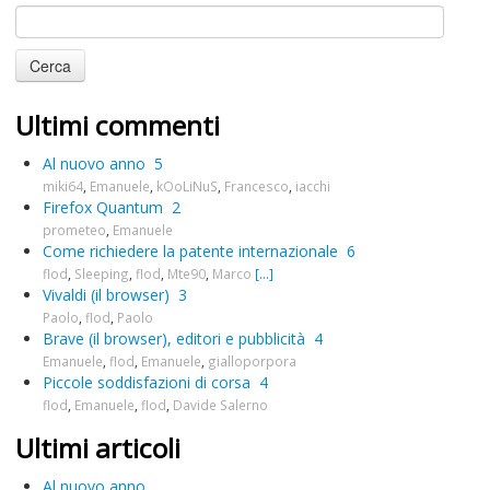
Ultimi commenti
Al nuovo anno
5
miki64
,
Emanuele
,
kOoLiNuS
,
Francesco
,
iacchi
Firefox Quantum
2
prometeo
,
Emanuele
Come richiedere la patente internazionale
6
flod
,
Sleeping
,
flod
,
Mte90
,
Marco
[...]
Vivaldi (il browser)
3
Paolo
,
flod
,
Paolo
Brave (il browser), editori e pubblicità
4
Emanuele
,
flod
,
Emanuele
,
gialloporpora
Piccole soddisfazioni di corsa
4
flod
,
Emanuele
,
flod
,
Davide Salerno
Ultimi articoli
Al nuovo anno