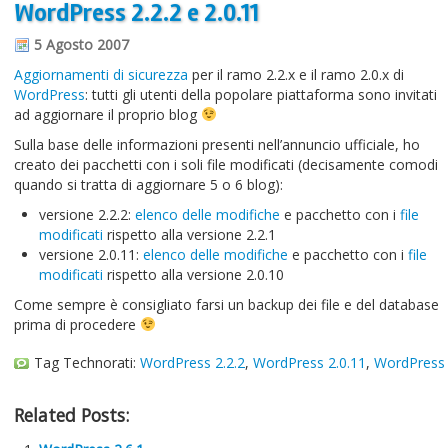
WordPress 2.2.2 e 2.0.11
Informazioni sul blog
5 Agosto 2007
Contatti
Aggiornamenti di sicurezza
per il ramo 2.2.x e il ramo 2.0.x di
WordPress
: tutti gli utenti della popolare piattaforma sono invitati
Varie
ad aggiornare il proprio blog
Cookie
Sulla base delle informazioni presenti nell’annuncio ufficiale, ho
creato dei pacchetti con i soli file modificati (decisamente comodi
quando si tratta di aggiornare 5 o 6 blog):
versione 2.2.2:
elenco delle modifiche
e pacchetto con i
file
modificati
rispetto alla versione 2.2.1
versione 2.0.11:
elenco delle modifiche
e pacchetto con i
file
modificati
rispetto alla versione 2.0.10
Come sempre è consigliato farsi un backup dei file e del database
prima di procedere
Tag Technorati:
WordPress 2.2.2
,
WordPress 2.0.11
,
WordPress
Related Posts: