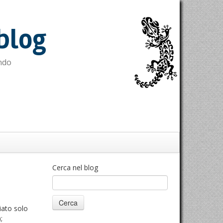
blog
ndo
Cerca nel blog
liato solo
;