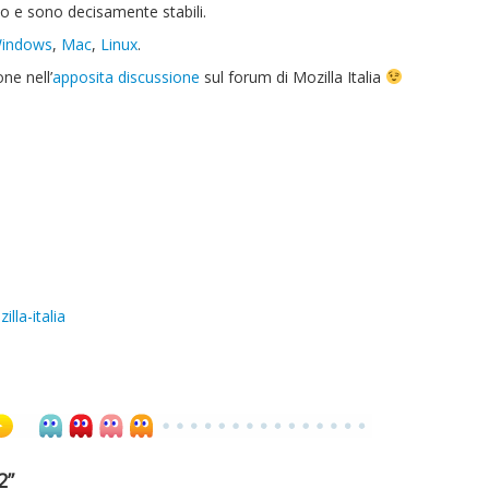
o e sono decisamente stabili.
indows
,
Mac
,
Linux
.
one nell’
apposita discussione
sul forum di Mozilla Italia
illa-italia
2”