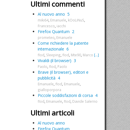
Ultimi commenti
Al nuovo anno
5
miki64
,
Emanuele
,
kOoLiNuS
,
Francesco
,
iacchi
Firefox Quantum
2
prometeo
,
Emanuele
Come richiedere la patente
internazionale
6
flod
,
Sleeping
,
flod
,
Mte90
,
Marco
[...]
Vivaldi (il browser)
3
Paolo
,
flod
,
Paolo
Brave (il browser), editori e
pubblicità
4
Emanuele
,
flod
,
Emanuele
,
gialloporpora
Piccole soddisfazioni di corsa
4
flod
,
Emanuele
,
flod
,
Davide Salerno
Ultimi articoli
Al nuovo anno
Firefox Quantum